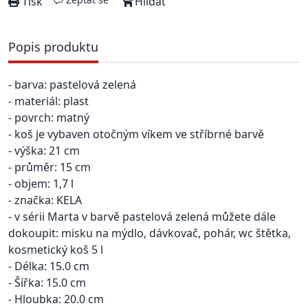
Tisk
Hlídat
Popis produktu
- barva: pastelová zelená
- materiál: plast
- povrch: matný
- koš je vybaven otočným víkem ve stříbrné barvě
- výška: 21 cm
- průměr: 15 cm
- objem: 1,7 l
- značka: KELA
- v sérii Marta v barvě pastelová zelená můžete dále
dokoupit: misku na mýdlo, dávkovač, pohár, wc štětka,
kosmetický koš 5 l
- Délka: 15.0 cm
- Šířka: 15.0 cm
- Hloubka: 20.0 cm