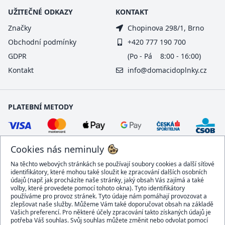
UŽITEČNÉ ODKAZY
KONTAKT
Značky
Chopinova 298/1, Brno
Obchodní podmínky
+420 777 190 700
GDPR
(Po - Pá 8:00 - 16:00)
Kontakt
info@domacidoplnky.cz
PLATEBNÍ METODY
Cookies nás neminuly
Na těchto webových stránkách se používají soubory cookies a další síťové
identifikátory, které mohou také sloužit ke zpracování dalších osobních
údajů (např. jak procházíte naše stránky, jaký obsah Vás zajímá a také
volby, které provedete pomocí tohoto okna). Tyto identifikátory
používáme pro provoz stránek. Tyto údaje nám pomáhají provozovat a
DOPRAVCI
zlepšovat naše služby. Můžeme Vám také doporučovat obsah na základě
Vašich preferencí. Pro některé účely zpracování takto získaných údajů je
potřeba Váš souhlas. Svůj souhlas můžete změnit nebo odvolat pomocí