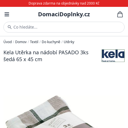
Doprava zdarma na objednávky nad 2000 Kč
DomaciDoplnky.cz
Co hledáte...
Úvod
/
Domov
/
Textil
/
Do kuchyně
/
Utěrky
Kela Utěrka na nádobí PASADO 3ks
šedá 65 x 45 cm