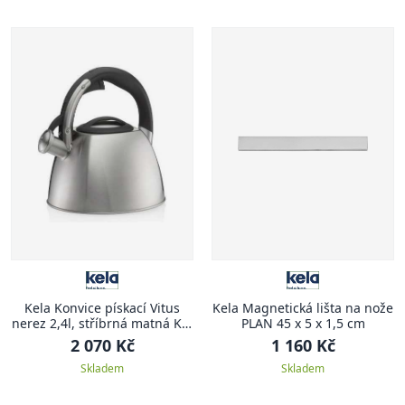
Kela Konvice pískací Vitus
Kela Magnetická lišta na nože
nerez 2,4l, stříbrná matná KL-
PLAN 45 x 5 x 1,5 cm
12078
2 070 Kč
1 160 Kč
Skladem
Skladem