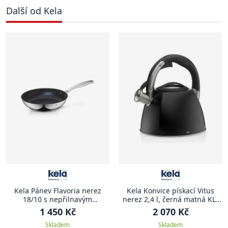
Další od Kela
Kela Pánev Flavoria nerez
Kela Konvice pískací Vitus
18/10 s nepřilnavým
nerez 2,4 l, černá matná KL-
povrchem 5,5 cm 24,0 cm KL-
12079
1 450 Kč
2 070 Kč
10198
Skladem
Skladem