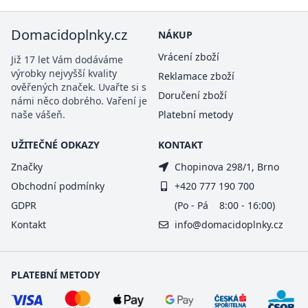
Domacidoplnky.cz
NÁKUP
Vrácení zboží
Již 17 let Vám dodáváme
výrobky nejvyšší kvality
Reklamace zboží
ověřených značek. Uvařte si s
Doručení zboží
námi něco dobrého. Vaření je
naše vášeň.
Platební metody
UŽITEČNÉ ODKAZY
KONTAKT
Značky
Chopinova 298/1, Brno
Obchodní podmínky
+420 777 190 700
GDPR
(Po - Pá 8:00 - 16:00)
Kontakt
info@domacidoplnky.cz
PLATEBNÍ METODY