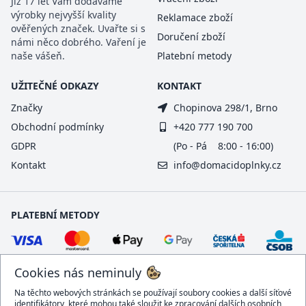
Již 17 let Vám dodáváme
výrobky nejvyšší kvality
Reklamace zboží
ověřených značek. Uvařte si s
Doručení zboží
námi něco dobrého. Vaření je
naše vášeň.
Platební metody
UŽITEČNÉ ODKAZY
KONTAKT
Značky
Chopinova 298/1, Brno
Obchodní podmínky
+420 777 190 700
GDPR
(Po - Pá 8:00 - 16:00)
Kontakt
info@domacidoplnky.cz
PLATEBNÍ METODY
Cookies nás neminuly
Na těchto webových stránkách se používají soubory cookies a další síťové
identifikátory, které mohou také sloužit ke zpracování dalších osobních