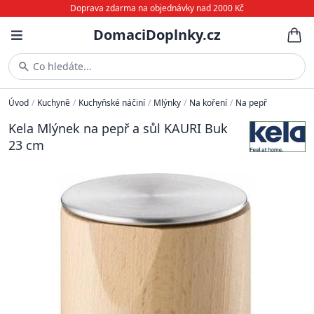
Doprava zdarma na objednávky nad 2000 Kč
DomaciDoplnky.cz
Co hledáte...
Úvod
/
Kuchyně
/
Kuchyňské náčiní
/
Mlýnky
/
Na koření
/
Na pepř
Kela Mlýnek na pepř a sůl KAURI Buk
23 cm