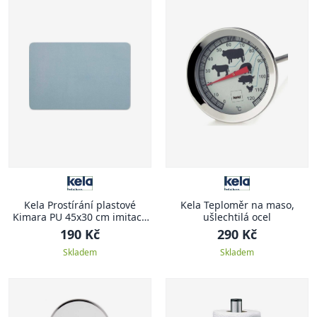
Kela Prostírání plastové
Kela Teploměr na maso,
Kimara PU 45x30 cm imitace
ušlechtilá ocel
kůže světle modrá
190 Kč
290 Kč
Skladem
Skladem