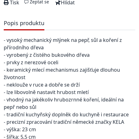
Zeptat se
Tisk
Hlídat
Popis produktu
- vysoký mechanický mlýnek na pepř, sůl a koření z
přírodního dřeva
- vyrobený z čistého bukového dřeva
- prvky z nerezové oceli
- keramický mlecí mechanismus zajišťuje dlouhou
životnost
- neklouže v ruce a dobře se drží
- lze libovolně nastavit hrubost mletí
- vhodný na jakékoliv hrubozrnné koření, ideální na
pepř nebo sůl
- tradiční kuchyňský doplněk do kuchyně i restaurace
- precizní zpracování tradiční německé značky KELA
- výška: 23 cm
- šířka: 5,5 cm