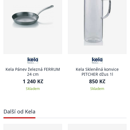
Kela Pánev železná FERRUM
Kela Skleněná konvice
24 cm
PITCHER džus 1l
1 240 Kč
850 Kč
Skladem
Skladem
Další od Kela