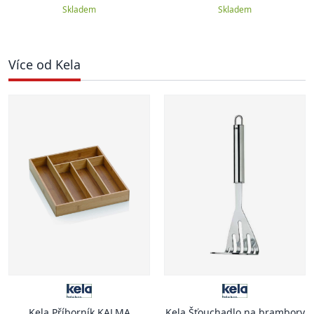
Skladem
Skladem
Více od Kela
Kela Příborník KALMA
Kela Šťouchadlo na brambory