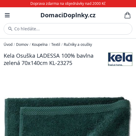
Doprava zdarma na objednávky nad 2000 Kč
DomaciDoplnky.cz
Co hledáte...
Úvod
/
Domov
/
Koupelna
/
Textil
/
Ručníky a osušky
Kela Osuška LADESSA 100% bavlna
zelená 70x140cm KL-23275