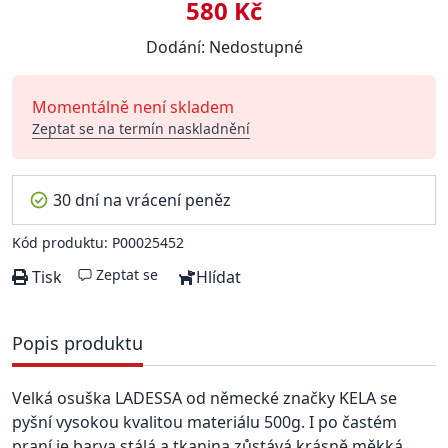
580 Kč
Dodání: Nedostupné
Momentálně není skladem
Zeptat se na termín naskladnění
30 dní na vrácení peněz
Kód produktu: P00025452
Zeptat se
Tisk
Hlídat
Popis produktu
Velká osuška LADESSA od německé značky KELA se
pyšní vysokou kvalitou materiálu 500g. I po častém
praní je barva stálá a tkanina zůstává krásně měkká.