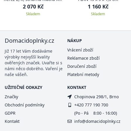
12078
2 070 Kč
1 160 Kč
Skladem
Skladem
Domacidoplnky.cz
NÁKUP
Vrácení zboží
Již 17 let Vám dodáváme
výrobky nejvyšší kvality
Reklamace zboží
ověřených značek. Uvařte si s
Doručení zboží
námi něco dobrého. Vaření je
naše vášeň.
Platební metody
UŽITEČNÉ ODKAZY
KONTAKT
Značky
Chopinova 298/1, Brno
Obchodní podmínky
+420 777 190 700
GDPR
(Po - Pá 8:00 - 16:00)
Kontakt
info@domacidoplnky.cz