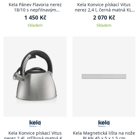
Kela Pánev Flavoria nerez
Kela Konvice pískací Vitus
18/10 s nepřilnavým
nerez 2,4 l, černá matná KL-
povrchem 5,5 cm 24,0 cm KL-
12079
1 450 Kč
2 070 Kč
10198
Skladem
Skladem
Kela Konvice pískací Vitus
Kela Magnetická lišta na nože
nerez 2,4l, stříbrná matná KL-
PLAN 45 x 5 x 1,5 cm