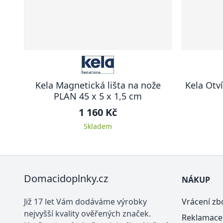
Kela Magnetická lišta na nože
Kela Otv
PLAN 45 x 5 x 1,5 cm
1 160 Kč
Skladem
Domacidoplnky.cz
NÁKUP
Již 17 let Vám dodáváme výrobky
Vrácení zb
nejvyšší kvality ověřených značek.
Reklamace