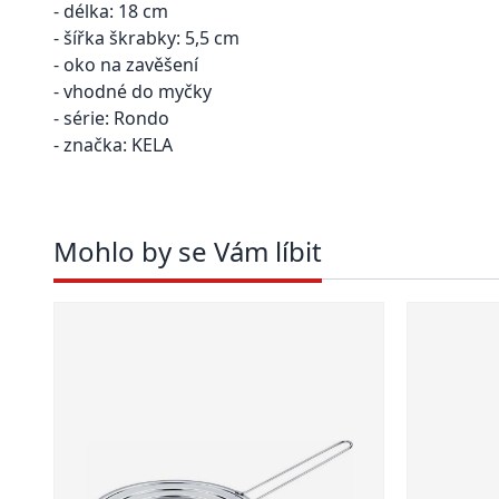
- délka: 18 cm
- šířka škrabky: 5,5 cm
- oko na zavěšení
- vhodné do myčky
- série: Rondo
- značka: KELA
Mohlo by se Vám líbit