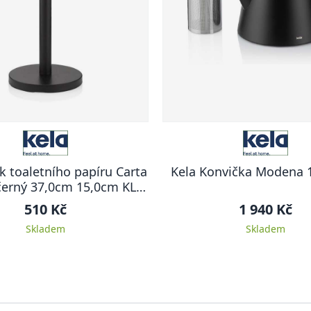
k toaletního papíru Carta
Kela Konvička Modena 1
černý 37,0cm 15,0cm KL-
22825
510 Kč
1 940 Kč
Skladem
Skladem