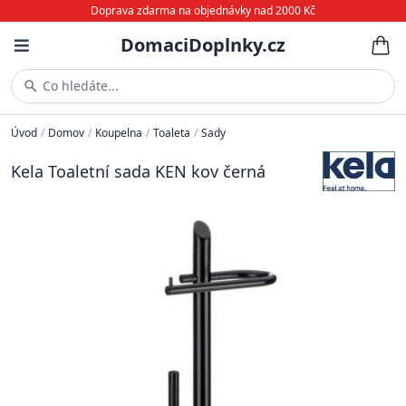
Doprava zdarma na objednávky nad 2000 Kč
DomaciDoplnky.cz
Co hledáte...
Úvod
/
Domov
/
Koupelna
/
Toaleta
/
Sady
Kela Toaletní sada KEN kov černá