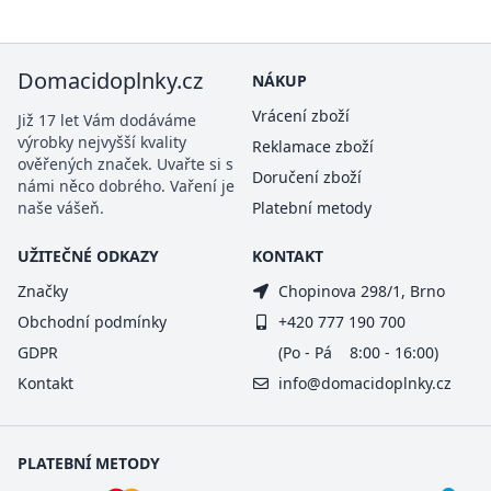
Domacidoplnky.cz
NÁKUP
Vrácení zboží
Již 17 let Vám dodáváme
výrobky nejvyšší kvality
Reklamace zboží
ověřených značek. Uvařte si s
Doručení zboží
námi něco dobrého. Vaření je
naše vášeň.
Platební metody
UŽITEČNÉ ODKAZY
KONTAKT
Značky
Chopinova 298/1, Brno
Obchodní podmínky
+420 777 190 700
GDPR
(Po - Pá 8:00 - 16:00)
Kontakt
info@domacidoplnky.cz
PLATEBNÍ METODY