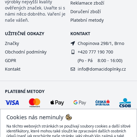
výrobky nejvyšší kvality
Reklamace zboží
ověřených značek. Uvařte si s
Doručení zboží
námi něco dobrého. Vaření je
naše vášeň.
Platební metody
UŽITEČNÉ ODKAZY
KONTAKT
Značky
Chopinova 298/1, Brno
Obchodní podmínky
+420 777 190 700
GDPR
(Po - Pá 8:00 - 16:00)
Kontakt
info@domacidoplnky.cz
PLATEBNÍ METODY
Cookies nás neminuly
Na těchto webových stránkách se používají soubory cookies a další síťové
identifikátory, které mohou také sloužit ke zpracování dalších osobních
údajů (např. jak procházíte naše stránky, jaký obsah Vás zajímá a také