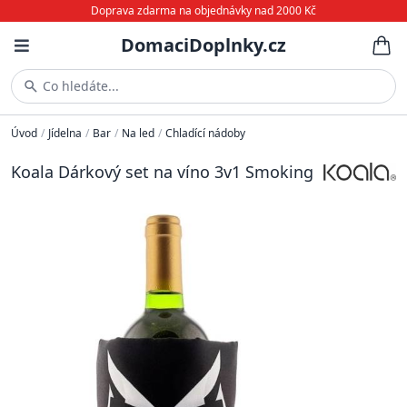
Doprava zdarma na objednávky nad 2000 Kč
DomaciDoplnky.cz
Co hledáte...
Úvod
/
Jídelna
/
Bar
/
Na led
/
Chladící nádoby
Koala Dárkový set na víno 3v1 Smoking