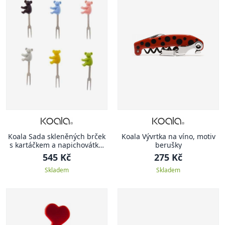
Koala Sada skleněných brček
Koala Vývrtka na víno, motiv
s kartáčkem a napichovátka,
berušky
11 ks
545 Kč
275 Kč
Skladem
Skladem