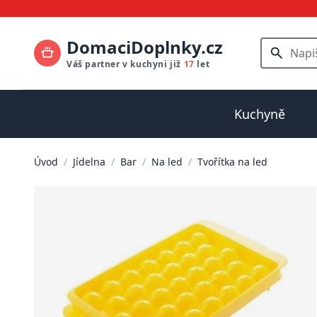
DomaciDoplnky.cz
Váš partner v kuchyni již
17
let
Kuchyně
Úvod
/
Jídelna
/
Bar
/
Na led
/
Tvořítka na led