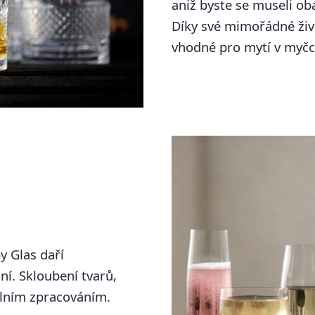
aniž byste se museli obá
Díky své mimořádné živ
vhodné pro mytí v myčc
y Glas daří
ní. Skloubení tvarů,
ailním zpracováním.