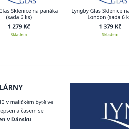
Glas Sklenice na panáka
Lyngby Glas Sklenice n
(sada 6 ks)
London (sada 6 k
1 279 Kč
1 379 Kč
Skladem
Skladem
KLÁRNY
40 v maličkém bytě ve
Jepsen a časem se
ren v Dánsku
.