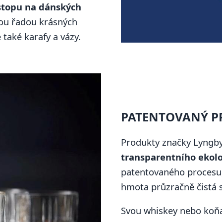
stopu na dánských
vou řadou krásných
 také karafy a vázy.
PATENTOVANÝ P
Produkty značky Lyngby
transparentního ekolo
patentovaného procesu, 
hmota průzračně čistá s
Svou whiskey nebo koňak