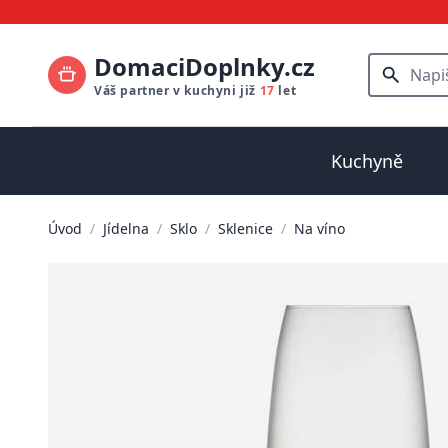
DomaciDoplnky.cz
Váš partner v kuchyni již
17
let
Kuchyně
Úvod
/
Jídelna
/
Sklo
/
Sklenice
/
Na víno