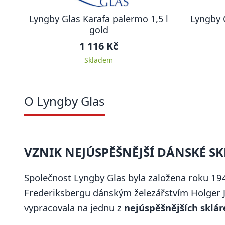
Lyngby Glas Karafa palermo 1,5 l
Lyngby 
gold
1 116 Kč
Skladem
O Lyngby Glas
VZNIK NEJÚSPĚŠNĚJŠÍ DÁNSKÉ S
Společnost Lyngby Glas byla založena roku 19
Frederiksbergu dánským železářstvím Holger 
vypracovala na jednu z
nejúspěšnějších sklá