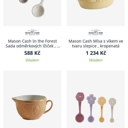
Mason Cash In the Forest
Mason Cash Mísa s víkem ve
Sada odměrkových lžiček , 4
tvaru slepice , kropenatá
ks, bílá
588 Kč
1 234 Kč
Skladem
Skladem