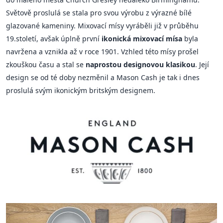
Světově proslulá se stala pro svou výrobu z výrazné bílé
glazované kameniny. Mixovací mísy vyráběli již v průběhu
19.století, avšak úplně první
ikonická mixovací mísa
byla
navržena a vznikla až v roce 1901. Vzhled této mísy prošel
zkouškou času a stal se
naprostou designovou klasikou
. Její
design se od té doby nezměnil a Mason Cash je tak i dnes
proslulá svým ikonickým britským designem.