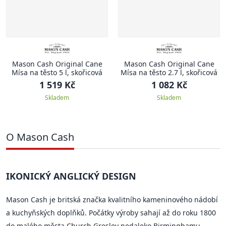
Mason Cash Original Cane
Mason Cash Original Cane
Mísa na těsto 5 l, skořicová
Mísa na těsto 2.7 l, skořicová
1 519 Kč
1 082 Kč
Skladem
Skladem
O Mason Cash
IKONICKÝ ANGLICKÝ DESIGN
Mason Cash je britská značka kvalitního kameninového nádobí
a kuchyňských doplňků. Počátky výroby sahají až do roku 1800
do malého města Church Gresley nedaleko Birminghamu.