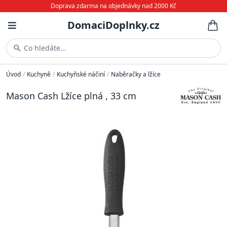
Doprava zdarma na objednávky nad 2000 Kč
DomaciDoplnky.cz
Co hledáte...
Úvod
/
Kuchyně
/
Kuchyňské náčiní
/
Naběračky a lžíce
Mason Cash Lžíce plná , 33 cm