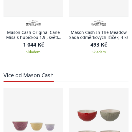
Mason Cash Original Cane
Mason Cash In The Meadow
Mísa s hubičkou 1.9l, světle
Sada odměrkových lžiček, 4 ks
hnědá
1 044 Kč
493 Kč
Skladem
Skladem
Více od Mason Cash