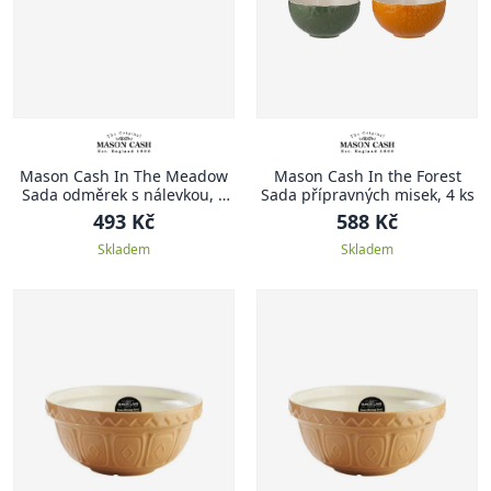
Mason Cash In The Meadow
Mason Cash In the Forest
Sada odměrek s nálevkou, 3
Sada přípravných misek, 4 ks
ks
493 Kč
588 Kč
Skladem
Skladem