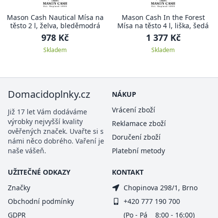
Mason Cash Nautical Mísa na
Mason Cash In the Forest
těsto 2 l, želva, bleděmodrá
Mísa na těsto 4 l, liška, šedá
978 Kč
1 377 Kč
Skladem
Skladem
Domacidoplnky.cz
NÁKUP
Vrácení zboží
Již 17 let Vám dodáváme
výrobky nejvyšší kvality
Reklamace zboží
ověřených značek. Uvařte si s
Doručení zboží
námi něco dobrého. Vaření je
naše vášeň.
Platební metody
UŽITEČNÉ ODKAZY
KONTAKT
Značky
Chopinova 298/1, Brno
Obchodní podmínky
+420 777 190 700
GDPR
(Po - Pá 8:00 - 16:00)