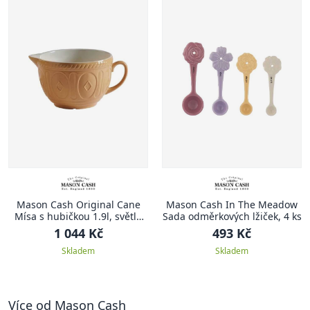
Mason Cash Original Cane
Mason Cash In The Meadow
Mísa s hubičkou 1.9l, světle
Sada odměrkových lžiček, 4 ks
hnědá
1 044 Kč
493 Kč
Skladem
Skladem
Více od Mason Cash