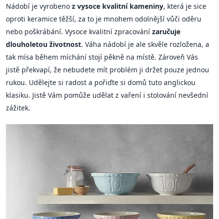
Nádobí je vyrobeno
z vysoce kvalitní kameniny
, která je sice
oproti keramice těžší, za to je mnohem odolnější vůči oděru
nebo poškrábání. Vysoce kvalitní zpracování
zaručuje
dlouholetou životnost
. Váha nádobí je ale skvěle rozložena, a
tak mísa během míchání stojí pěkně na místě. Zároveň Vás
jistě překvapí, že nebudete mít problém ji držet pouze jednou
rukou. Udělejte si radost a pořiďte si domů tuto anglickou
klasiku. Jistě Vám pomůže udělat z vaření i stolování nevšední
zážitek.