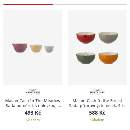
Mason Cash In The Meadow
Mason Cash In the Forest
Sada odměrek s nálevkou, 3
Sada přípravných misek, 4 ks
ks
493 Kč
588 Kč
Skladem
Skladem