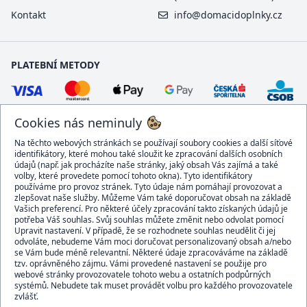
Kontakt
info@domacidoplnky.cz
PLATEBNÍ METODY
Cookies nás neminuly
Na těchto webových stránkách se používají soubory cookies a další síťové
identifikátory, které mohou také sloužit ke zpracování dalších osobních
údajů (např. jak procházíte naše stránky, jaký obsah Vás zajímá a také
volby, které provedete pomocí tohoto okna). Tyto identifikátory
používáme pro provoz stránek. Tyto údaje nám pomáhají provozovat a
DOPRAVCI
zlepšovat naše služby. Můžeme Vám také doporučovat obsah na základě
Vašich preferencí. Pro některé účely zpracování takto získaných údajů je
potřeba Váš souhlas. Svůj souhlas můžete změnit nebo odvolat pomocí
Upravit nastavení. V případě, že se rozhodnete souhlas neudělit či jej
odvoláte, nebudeme Vám moci doručovat personalizovaný obsah a/nebo
se Vám bude méně relevantní. Některé údaje zpracováváme na základě
BEZPEČNÝ OBCHOD
tzv. oprávněného zájmu. Vámi provedené nastavení se použije pro
webové stránky provozovatele tohoto webu a ostatních podpůrných
systémů. Nebudete tak muset provádět volbu pro každého provozovatele
zvlášť.