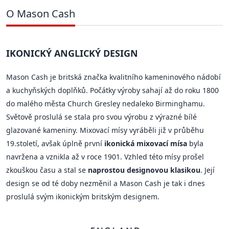
O Mason Cash
IKONICKÝ ANGLICKÝ DESIGN
Mason Cash je britská značka kvalitního kameninového nádobí
a kuchyňských doplňků. Počátky výroby sahají až do roku 1800
do malého města Church Gresley nedaleko Birminghamu.
Světově proslulá se stala pro svou výrobu z výrazné bílé
glazované kameniny. Mixovací mísy vyráběli již v průběhu
19.století, avšak úplně první
ikonická mixovací mísa
byla
navržena a vznikla až v roce 1901. Vzhled této mísy prošel
zkouškou času a stal se
naprostou designovou klasikou
. Její
design se od té doby nezměnil a Mason Cash je tak i dnes
proslulá svým ikonickým britským designem.