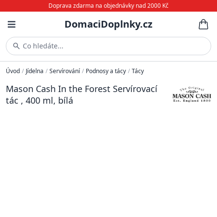
Doprava zdarma na objednávky nad 2000 Kč
DomaciDoplnky.cz
Co hledáte...
Úvod
/
Jídelna
/
Servírování
/
Podnosy a tácy
/
Tácy
Mason Cash In the Forest Servírovací
tác , 400 ml, bílá