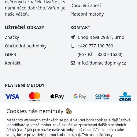
ověřených značek. Uvařte si s
Doručení zboží
námi něco dobrého. Vaření je
naše vášeň.
Platební metody
UŽITEČNÉ ODKAZY
KONTAKT
Značky
Chopinova 298/1, Brno
Obchodní podmínky
+420 777 190 700
GDPR
(Po - Pá 8:00 - 16:00)
Kontakt
info@domacidoplnky.cz
PLATEBNÍ METODY
Cookies nás neminuly
Na těchto webových stránkách se používají soubory cookies a další síťové
identifikátory, které mohou také sloužit ke zpracování dalších osobních
údajů (např. jak procházíte naše stránky, jaký obsah Vás zajímá a také
volby, které provedete pomocí tohoto okna). Tyto identifikátory