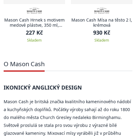
Mason Cash Hrnek s motivem
Mason Cash Mísa na těsto 2 l,
medové plástve, 350 ml,
krémová
krémová
227 Kč
930 Kč
Skladem
Skladem
O Mason Cash
IKONICKÝ ANGLICKÝ DESIGN
Mason Cash je britská značka kvalitního kameninového nádobí
a kuchyňských doplňků. Počátky výroby sahají až do roku 1800
do malého města Church Gresley nedaleko Birminghamu.
Světově proslulá se stala pro svou výrobu z výrazné bílé
glazované kameniny. Mixovací mísy vyráběli již v průběhu