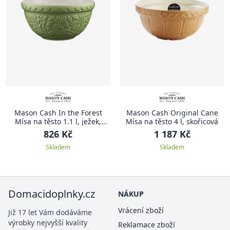
Mason Cash In the Forest
Mason Cash Original Cane
Mísa na těsto 1.1 l, ježek,
Mísa na těsto 4 l, skořicová
zelená
826 Kč
1 187 Kč
Skladem
Skladem
Domacidoplnky.cz
NÁKUP
Vrácení zboží
Již 17 let Vám dodáváme
výrobky nejvyšší kvality
Reklamace zboží