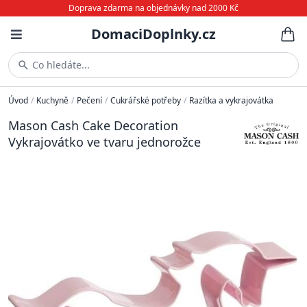
Doprava zdarma na objednávky nad 2000 Kč
DomaciDoplnky.cz
Co hledáte...
Úvod
/
Kuchyně
/
Pečení
/
Cukrářské potřeby
/
Razítka a vykrajovátka
Mason Cash Cake Decoration
Vykrajovátko ve tvaru jednorožce