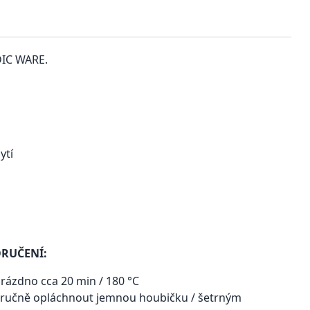
DIC WARE.
ytí
RUČENÍ:
rázdno cca 20 min / 180 °C
u ručně opláchnout jemnou houbičku / šetrným