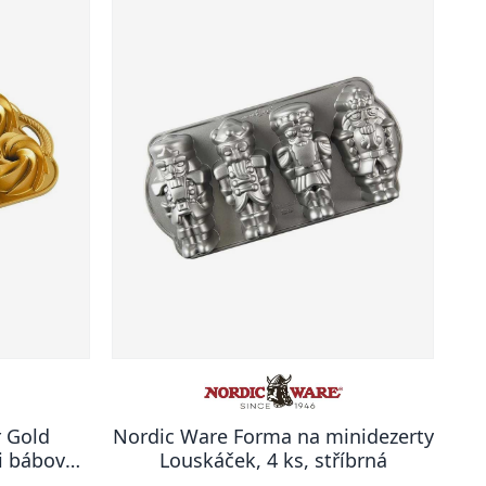
 Gold
Nordic Ware Forma na minidezerty
i bábovky
Louskáček, 4 ks, stříbrná
0 ml