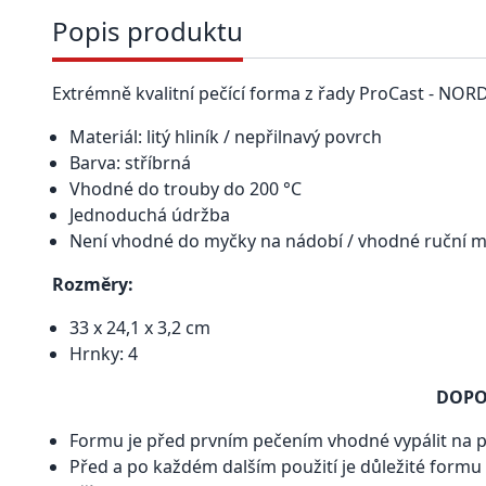
Popis produktu
Extrémně kvalitní pečící forma z řady ProCast - NOR
Materiál: litý hliník / nepřilnavý povrch
Barva: stříbrná
Vhodné do trouby do 200 °C
Jednoduchá údržba
Není vhodné do myčky na nádobí / vhodné ruční m
Rozměry:
33 x 24,1 x 3,2 cm
Hrnky: 4
DOPO
Formu je před prvním pečením vhodné vypálit na p
Před a po každém dalším použití je důležité form