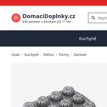
DomaciDoplnky.cz
Váš partner v kuchyni již
17
let
Kuchyně
Úvod
/
Kuchyně
/
Pečení
/
Formy
/
Dortové