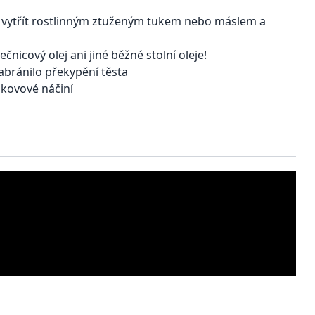
 / vytřít rostlinným ztuženým tukem nebo máslem a
čnicový olej ani jiné běžné stolní oleje!
 zabránilo překypění těsta
i kovové náčiní