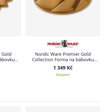
 Gold
Nordic Ware Premier Gold
bábovku
Collection Forma na bábovku
l
Heritage, zlatá, 1.4 l
1 349 Kč
Skladem