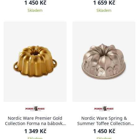
DOMEČKY
Brilliance, 26 cm
1 450 Kč
1 659 Kč
Skladem
Skladem
Nordic Ware Premier Gold
Nordic Ware Spring &
Collection Forma na bábovku
Summer Toffee Collection
20 cm ANNIVERSARY
Forma na bábovku 23,5 cm
1 349 Kč
1 450 Kč
KRÁLOVSKÁ LILIE
Skladem
Skladem