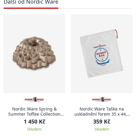
Další od Nordic Ware
Nordic Ware Spring &
Nordic Ware Taška na
Summer Toffee Collection
uskladnění forem 35 x 44,5
Forma na bábovku 26,7 cm,
cm
1 450 Kč
359 Kč
BLOSSOM KVĚT
Skladem
Skladem