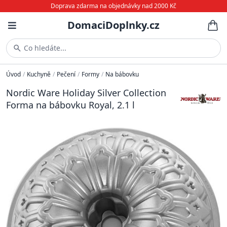
Doprava zdarma na objednávky nad 2000 Kč
DomaciDoplnky.cz
Co hledáte...
Úvod
/
Kuchyně
/
Pečení
/
Formy
/
Na bábovku
Nordic Ware Holiday Silver Collection
Forma na bábovku Royal, 2.1 l