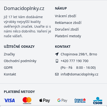
Domacidoplnky.cz
NÁKUP
Vrácení zboží
Již 17 let Vám dodáváme
výrobky nejvyšší kvality
Reklamace zboží
ověřených značek. Uvařte si s
Doručení zboží
námi něco dobrého. Vaření je
naše vášeň.
Platební metody
UŽITEČNÉ ODKAZY
KONTAKT
Značky
Chopinova 298/1, Brno
Obchodní podmínky
+420 777 190 700
GDPR
(Po - Pá 8:00 - 16:00)
Kontakt
info@domacidoplnky.cz
PLATEBNÍ METODY