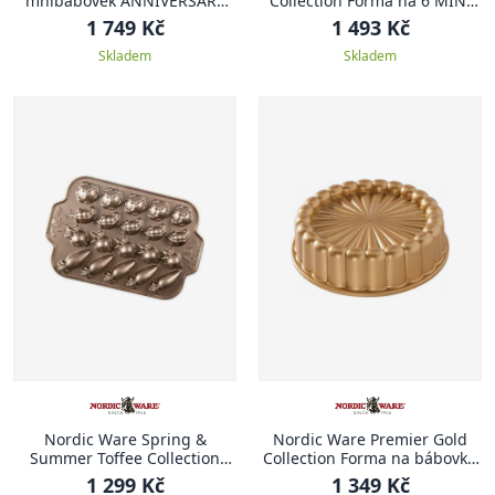
mnibábovek ANNIVERSARY
Collection Forma na 6 MINI
PROPLETENÁ
BÁBOVEK 1,4 l
1 749 Kč
1 493 Kč
Skladem
Skladem
Nordic Ware Spring &
Nordic Ware Premier Gold
Summer Toffee Collection
Collection Forma na bábovku
Forma na mini dortíky ve
1,4 l CHARLOTTE
1 299 Kč
1 349 Kč