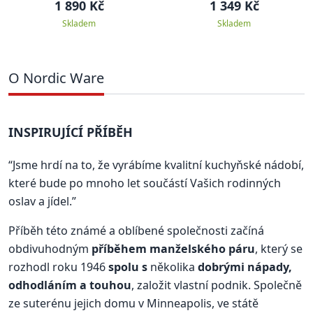
včelí úl 3D, zlatá, 2.3 l
1,4 l HERITAGE
1 890 Kč
1 349 Kč
Skladem
Skladem
O Nordic Ware
INSPIRUJÍCÍ PŘÍBĚH
“Jsme hrdí na to, že vyrábíme kvalitní kuchyňské nádobí,
které bude po mnoho let součástí Vašich rodinných
oslav a jídel.”
Příběh této známé a oblíbené společnosti začíná
obdivuhodným
příběhem manželského páru
, který se
rozhodl roku 1946
spolu s
několika
dobrými nápady,
odhodláním a touhou
, založit vlastní podnik. Společně
ze suterénu jejich domu v Minneapolis, ve státě