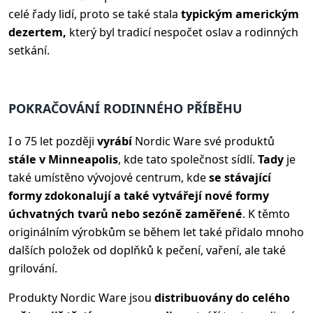
celé řady lidí, proto se také stala
typickým americkým
dezertem,
který byl tradicí nespočet oslav a rodinných
setkání.
POKRAČOVÁNÍ RODINNÉHO PŘÍBĚHU
I o 75 let později
vyrábí
Nordic Ware své produktů
stále v Minneapolis
, kde tato společnost sídlí.
Tady
je
také umístěno vývojové centrum, kde
se stávající
formy zdokonalují a také vytvářejí nové formy
úchvatných tvarů nebo sezóně zaměřené
. K těmto
originálním výrobkům se během let také přidalo mnoho
dalších položek od doplňků k pečení, vaření, ale také
grilování.
Produkty Nordic Ware jsou
distribuovány do celého