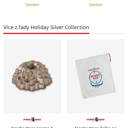
tvaru zeleniny, champagne,
Skladem
0.47 l
Skladem
Více z řady Holiday Silver Collection