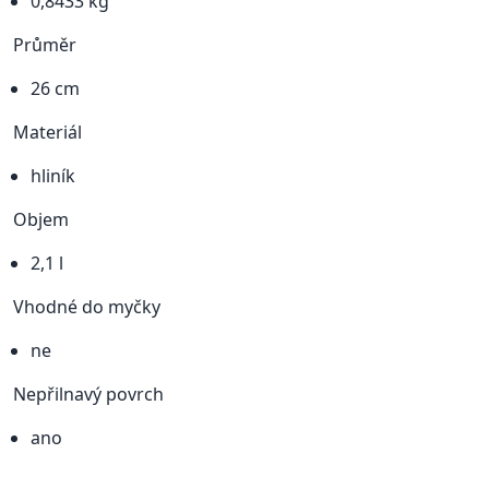
0,8433 kg
Průměr
26 cm
Materiál
hliník
Objem
2,1 l
Vhodné do myčky
ne
Nepřilnavý povrch
ano