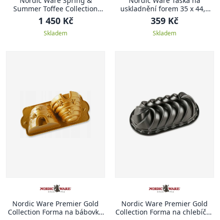
Nordic Ware Spring &
Nordic Ware Taška na
Summer Toffee Collection
uskladnění forem 35 x 44,5
Forma na bábovku 26,7 cm,
cm
1 450 Kč
359 Kč
BLOSSOM KVĚT
Skladem
Skladem
Nordic Ware Premier Gold
Nordic Ware Premier Gold
Collection Forma na bábovku
Collection Forma na chlebíček