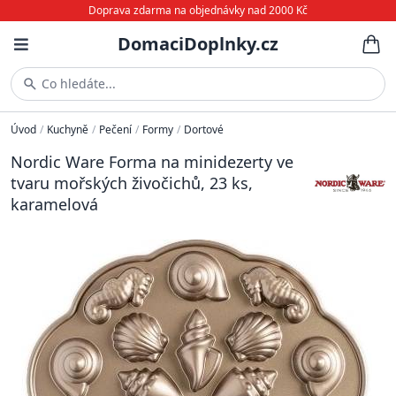
Doprava zdarma na objednávky nad 2000 Kč
DomaciDoplnky.cz
Co hledáte...
Úvod
/
Kuchyně
/
Pečení
/
Formy
/
Dortové
Nordic Ware Forma na minidezerty ve
tvaru mořských živočichů, 23 ks,
karamelová