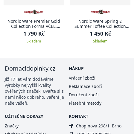
Nordic Ware Premier Gold
Nordic Ware Spring &
Collection Forma VČELÍ
Summer Toffee Collection
PLÁSTEV
Forma na bábovku 26,7 cm,
1 790 Kč
1 450 Kč
BLOSSOM KVĚT
Skladem
Skladem
Domacidoplnky.cz
NÁKUP
Vrácení zboží
Již 17 let Vám dodáváme
výrobky nejvyšší kvality
Reklamace zboží
ověřených značek. Uvařte si s
Doručení zboží
námi něco dobrého. Vaření je
naše vášeň.
Platební metody
UŽITEČNÉ ODKAZY
KONTAKT
Značky
Chopinova 298/1, Brno