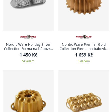
Nordic Ware Holiday Silver
Nordic Ware Premier Gold
Collection Forma na bábovku
Collection Forma na bábovku
DOMEČKY
Brilliance, 26 cm
1 450 Kč
1 659 Kč
Skladem
Skladem