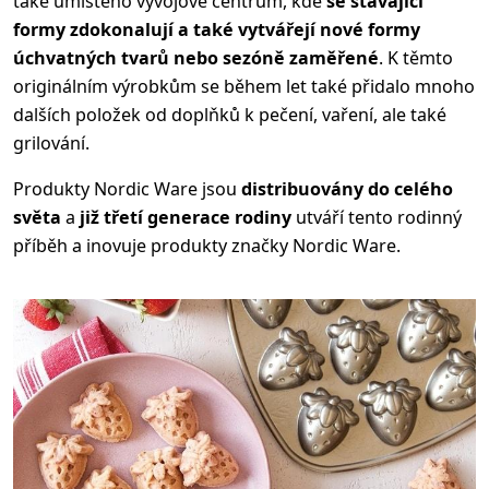
také umístěno vývojové centrum, kde
se stávající
formy zdokonalují a také vytvářejí nové formy
úchvatných tvarů nebo sezóně zaměřené
. K těmto
originálním výrobkům se během let také přidalo mnoho
dalších položek od doplňků k pečení, vaření, ale také
grilování.
Produkty Nordic Ware jsou
distribuovány do celého
světa
a
již třetí generace rodiny
utváří tento rodinný
příběh a inovuje produkty značky Nordic Ware.