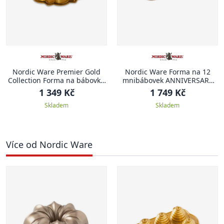
Nordic Ware Premier Gold
Nordic Ware Forma na 12
Collection Forma na bábovku
mnibábovek ANNIVERSARY
20 cm ANNIVERSARY
PROPLETENÁ
1 349 Kč
1 749 Kč
Skladem
Skladem
Více od Nordic Ware