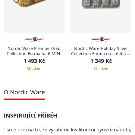
Nordic Ware Premier Gold
Nordic Ware Holiday Silver
Collection Forma na 6 MINI
Collection Forma na chlebíčky
BÁBOVEK 1,4 l
8 ks VÁNOCE
1 493 Kč
1 349 Kč
Skladem
Skladem
O Nordic Ware
INSPIRUJÍCÍ PŘÍBĚH
“Jsme hrdí na to, že vyrábíme kvalitní kuchyňské nádobí,