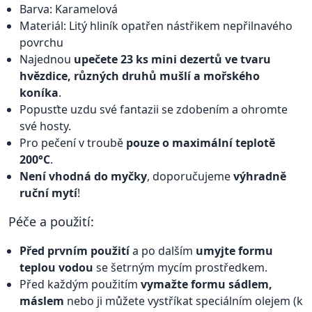
Barva: Karamelová
Materiál: Litý hliník opatřen nástřikem nepřilnavého
povrchu
Najednou
upečete 23 ks mini dezertů ve tvaru
hvězdice, různých druhů mušlí a mořského
koníka
.
Popusťte uzdu své fantazii se zdobením a ohromte
své hosty.
Pro pečení v troubě
pouze o maximální teplotě
200°C
.
Není vhodná do myčky
, doporučujeme
výhradně
ruční mytí
!
Péče a použití:
Před prvním použití
a po dalším
umyjte formu
teplou vodou
se šetrným mycím prostředkem.
Před každým použitím
vymažte formu sádlem,
máslem
nebo ji můžete vystříkat speciálním olejem (k