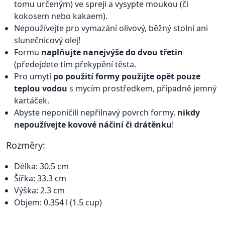
tomu určeným) ve spreji a vysypte moukou (či
kokosem nebo kakaem).
Nepoužívejte pro vymazání olivový, běžný stolní ani
slunečnicový olej!
Formu
naplňujte nanejvýše do dvou třetin
(předejdete tím překypění těsta.
Pro umytí
po použití formy použijte opět pouze
teplou vodou
s mycím prostředkem, případně jemný
kartáček.
Abyste neponičili nepřilnavý povrch formy,
nikdy
nepoužívejte kovové náčiní či drátěnku
!
Rozměry:
Délka: 30.5 cm
Šířka: 33.3 cm
Výška: 2.3 cm
Objem: 0.354 l (1.5 cup)