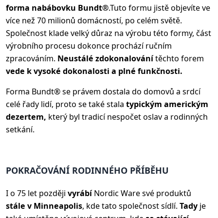
forma na
bábovku Bundt®
.
Tuto formu jistě objevíte ve
více než 70 milionů domácností, po celém světě.
Společnost klade velký důraz na výrobu této formy, část
výrobního procesu dokonce prochází ručním
zpracováním.
Neustálé zdokonalování
těchto forem
vede k vysoké dokonalosti a plné funkčnosti.
Forma Bundt® se právem dostala do domovů a srdcí
celé řady lidí, proto se také stala
typickým americkým
dezertem,
který byl tradicí nespočet oslav a rodinných
setkání.
POKRAČOVÁNÍ RODINNÉHO PŘÍBĚHU
I o 75 let později
vyrábí
Nordic Ware své produktů
stále v Minneapolis
, kde tato společnost sídlí.
Tady
je