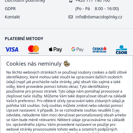
Obchodní podmínky
+420 777 190 700
GDPR
(Po - Pá 8:00 - 16:00)
Kontakt
info@domacidoplnky.cz
PLATEBNÍ METODY
Cookies nás neminuly
Na těchto webových stránkách se používají soubory cookies a další síťové
identifikátory, které mohou také sloužit ke zpracování dalších osobních
údajů (např. jak procházíte naše stránky, jaký obsah Vás zajímá a také
volby, které provedete pomocí tohoto okna). Tyto identifikátory
používáme pro provoz stránek. Tyto údaje nám pomáhají provozovat a
DOPRAVCI
zlepšovat naše služby. Můžeme Vám také doporučovat obsah na základě
Vašich preferencí. Pro některé účely zpracování takto získaných údajů je
potřeba Váš souhlas. Svůj souhlas můžete změnit nebo odvolat pomocí
Upravit nastavení. V případě, že se rozhodnete souhlas neudělit či jej
odvoláte, nebudeme Vám moci doručovat personalizovaný obsah a/nebo
se Vám bude méně relevantní. Některé údaje zpracováváme na základě
BEZPEČNÝ OBCHOD
tzv. oprávněného zájmu. Vámi provedené nastavení se použije pro
webové stránky provozovatele tohoto webu a ostatních podpůrných