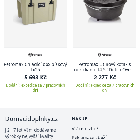
Petromax Chladící box pískový
Petromax Litinový kotlík s
kx25
nožičkami ft4,5 "Dutch Oven"
3,5 l
5 693 Kč
2 277 Kč
Dodání : expedice za 7 pracovních
Dodání : expedice za 7 pracovních
dní
dní
Domacidoplnky.cz
NÁKUP
Vrácení zboží
Již 17 let Vám dodáváme
výrobky nejvyšší kvality
Reklamace zboží