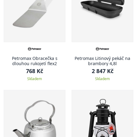
Petromax Obracečka s
Petromax Litinový pekáč na
dlouhou rukojetí flex2
brambory 4,8l
768 Kč
2 847 Kč
Skladem
Skladem