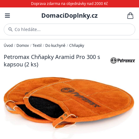
Doprava zdarma na objednávky nad 2000 Kč
DomaciDoplnky.cz
Co hledáte...
Úvod
/
Domov
/
Textil
/
Do kuchyně
/
Chňapky
Petromax Chňapky Aramid Pro 300 s
kapsou (2 ks)