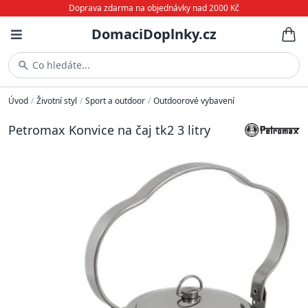
Doprava zdarma na objednávky nad 2000 Kč
DomaciDoplnky.cz
Co hledáte...
Úvod
/
Životní styl
/
Sport a outdoor
/
Outdoorové vybavení
Petromax Konvice na čaj tk2 3 litry