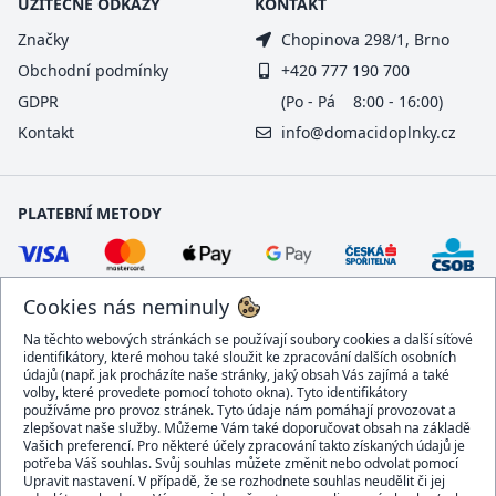
UŽITEČNÉ ODKAZY
KONTAKT
Značky
Chopinova 298/1, Brno
Obchodní podmínky
+420 777 190 700
GDPR
(Po - Pá 8:00 - 16:00)
Kontakt
info@domacidoplnky.cz
PLATEBNÍ METODY
Cookies nás neminuly
Na těchto webových stránkách se používají soubory cookies a další síťové
identifikátory, které mohou také sloužit ke zpracování dalších osobních
údajů (např. jak procházíte naše stránky, jaký obsah Vás zajímá a také
volby, které provedete pomocí tohoto okna). Tyto identifikátory
používáme pro provoz stránek. Tyto údaje nám pomáhají provozovat a
DOPRAVCI
zlepšovat naše služby. Můžeme Vám také doporučovat obsah na základě
Vašich preferencí. Pro některé účely zpracování takto získaných údajů je
potřeba Váš souhlas. Svůj souhlas můžete změnit nebo odvolat pomocí
Upravit nastavení. V případě, že se rozhodnete souhlas neudělit či jej