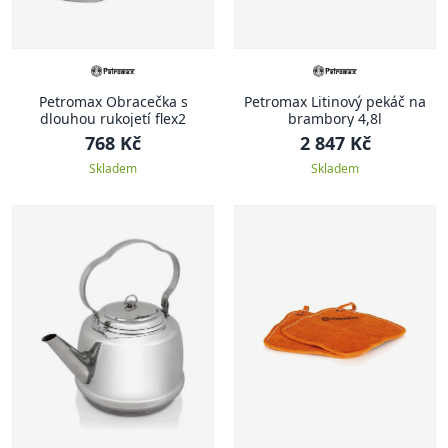
Petromax Obracečka s
Petromax Litinový pekáč na
dlouhou rukojetí flex2
brambory 4,8l
768 Kč
2 847 Kč
Skladem
Skladem