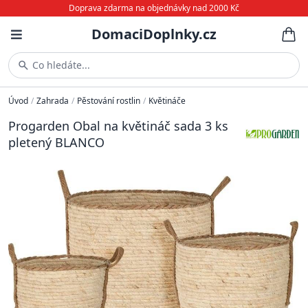
Doprava zdarma na objednávky nad 2000 Kč
DomaciDoplnky.cz
Co hledáte...
Úvod
/
Zahrada
/
Pěstování rostlin
/
Květináče
Progarden Obal na květináč sada 3 ks
pletený BLANCO