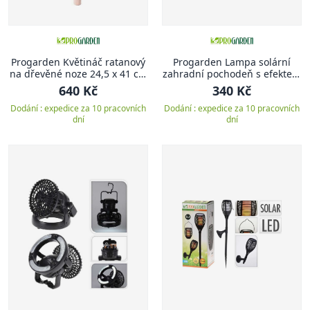
Progarden Květináč ratanový
Progarden Lampa solární
na dřevěné noze 24,5 x 41 cm
zahradní pochodeň s efektem
zelená
plamene 3v1 78 cm
640 Kč
340 Kč
Dodání : expedice za 10 pracovních
Dodání : expedice za 10 pracovních
dní
dní