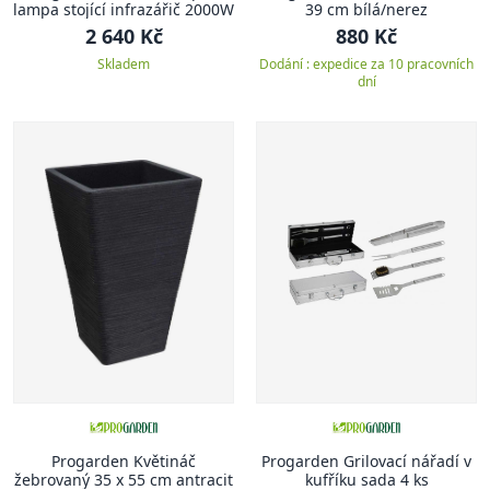
lampa stojící infrazářič 2000W
39 cm bílá/nerez
2 640 Kč
880 Kč
Skladem
Dodání : expedice za 10 pracovních
dní
Progarden Květináč
Progarden Grilovací nářadí v
žebrovaný 35 x 55 cm antracit
kufříku sada 4 ks