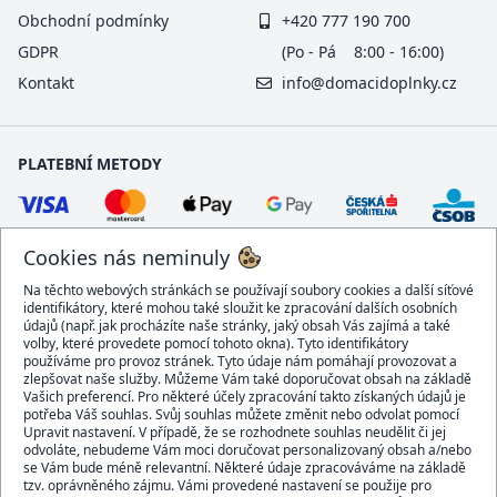
Obchodní podmínky
+420 777 190 700
GDPR
(Po - Pá 8:00 - 16:00)
Kontakt
info@domacidoplnky.cz
PLATEBNÍ METODY
Cookies nás neminuly
Na těchto webových stránkách se používají soubory cookies a další síťové
identifikátory, které mohou také sloužit ke zpracování dalších osobních
údajů (např. jak procházíte naše stránky, jaký obsah Vás zajímá a také
volby, které provedete pomocí tohoto okna). Tyto identifikátory
používáme pro provoz stránek. Tyto údaje nám pomáhají provozovat a
DOPRAVCI
zlepšovat naše služby. Můžeme Vám také doporučovat obsah na základě
Vašich preferencí. Pro některé účely zpracování takto získaných údajů je
potřeba Váš souhlas. Svůj souhlas můžete změnit nebo odvolat pomocí
Upravit nastavení. V případě, že se rozhodnete souhlas neudělit či jej
odvoláte, nebudeme Vám moci doručovat personalizovaný obsah a/nebo
se Vám bude méně relevantní. Některé údaje zpracováváme na základě
BEZPEČNÝ OBCHOD
tzv. oprávněného zájmu. Vámi provedené nastavení se použije pro