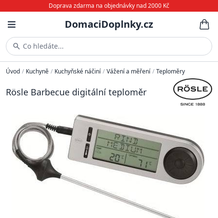
Doprava zdarma na objednávky nad 2000 Kč
DomaciDoplnky.cz
Co hledáte...
Úvod
/
Kuchyně
/
Kuchyňské náčiní
/
Vážení a měření
/
Teploměry
Rösle Barbecue digitální teploměr