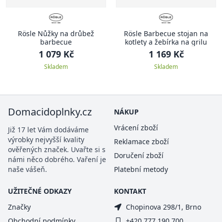
Rösle Nůžky na drůbež
Rösle Barbecue stojan na
barbecue
kotlety a žebírka na grilu
1 079 Kč
1 169 Kč
Skladem
Skladem
Domacidoplnky.cz
NÁKUP
Vrácení zboží
Již 17 let Vám dodáváme
výrobky nejvyšší kvality
Reklamace zboží
ověřených značek. Uvařte si s
Doručení zboží
námi něco dobrého. Vaření je
naše vášeň.
Platební metody
UŽITEČNÉ ODKAZY
KONTAKT
Značky
Chopinova 298/1, Brno
Obchodní podmínky
+420 777 190 700