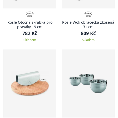
Rösle Otočná škrabka pro
Rösle Wok obracečka zkosená
praváky 19 cm
31 cm
782 Kč
809 Kč
Skladem
Skladem