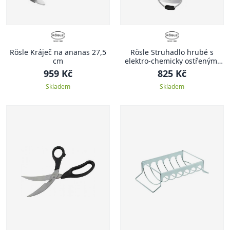
Rösle Kráječ na ananas 27,5
Rösle Struhadlo hrubé s
cm
elektro-chemicky ostřenými
břity 33,5 cm
959 Kč
825 Kč
Skladem
Skladem