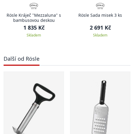
Rösle Kráječ "Mezzaluna" s
Rösle Sada misek 3 ks
bambusovou deskou
1 835 Kč
2 691 Kč
Skladem
Skladem
Další od Rösle