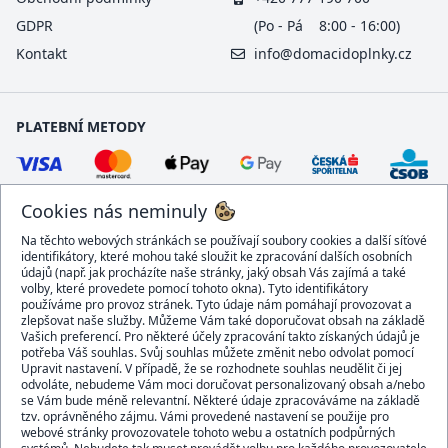
GDPR
(Po - Pá 8:00 - 16:00)
Kontakt
info@domacidoplnky.cz
PLATEBNÍ METODY
Cookies nás neminuly
Na těchto webových stránkách se používají soubory cookies a další síťové
identifikátory, které mohou také sloužit ke zpracování dalších osobních
údajů (např. jak procházíte naše stránky, jaký obsah Vás zajímá a také
volby, které provedete pomocí tohoto okna). Tyto identifikátory
používáme pro provoz stránek. Tyto údaje nám pomáhají provozovat a
DOPRAVCI
zlepšovat naše služby. Můžeme Vám také doporučovat obsah na základě
Vašich preferencí. Pro některé účely zpracování takto získaných údajů je
potřeba Váš souhlas. Svůj souhlas můžete změnit nebo odvolat pomocí
Upravit nastavení. V případě, že se rozhodnete souhlas neudělit či jej
odvoláte, nebudeme Vám moci doručovat personalizovaný obsah a/nebo
se Vám bude méně relevantní. Některé údaje zpracováváme na základě
BEZPEČNÝ OBCHOD
tzv. oprávněného zájmu. Vámi provedené nastavení se použije pro
webové stránky provozovatele tohoto webu a ostatních podpůrných