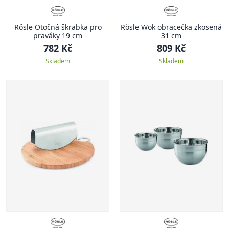
Rösle Otočná škrabka pro
Rösle Wok obracečka zkosená
praváky 19 cm
31 cm
782 Kč
809 Kč
Skladem
Skladem