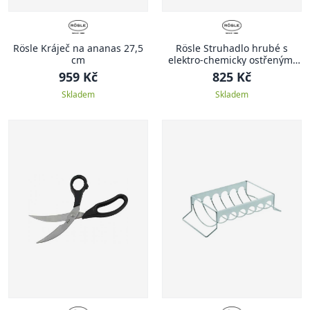
Rösle Kráječ na ananas 27,5
Rösle Struhadlo hrubé s
cm
elektro-chemicky ostřenými
břity 33,5 cm
959 Kč
825 Kč
Skladem
Skladem