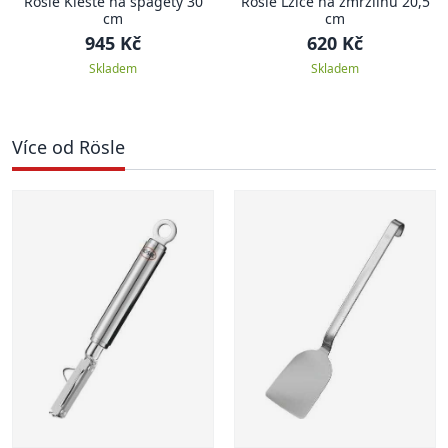
Rösle Kleště na špagety 30
Rösle Lžíce na zmrzlinu 20,5
cm
cm
945 Kč
620 Kč
Skladem
Skladem
Více od Rösle