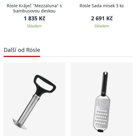
Rösle Kráječ "Mezzaluna" s
Rösle Sada misek 3 ks
bambusovou deskou
1 835 Kč
2 691 Kč
Skladem
Skladem
Další od Rösle