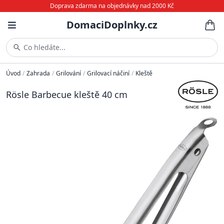
Doprava zdarma na objednávky nad 2000 Kč
DomaciDoplnky.cz
Co hledáte...
Úvod
/
Zahrada
/
Grilování
/
Grilovací náčiní
/
Kleště
Rösle Barbecue kleště 40 cm