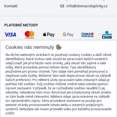
Kontakt
info@domacidoplnky.cz
PLATEBNÍ METODY
Cookies nás neminuly
Na těchto webových stránkách se používají soubory cookies a další síťové
identifikátory, které mohou také sloužit ke zpracování dalších osobních
údajů (např. jak procházíte naše stránky, jaký obsah Vás zajímá a také
volby, které provedete pomocí tohoto okna). Tyto identifikátory
používáme pro provoz stránek. Tyto údaje nám pomáhají provozovat a
DOPRAVCI
zlepšovat naše služby. Můžeme Vám také doporučovat obsah na základě
Vašich preferencí. Pro některé účely zpracování takto získaných údajů je
potřeba Váš souhlas. Svůj souhlas můžete změnit nebo odvolat pomocí
Upravit nastavení. V případě, že se rozhodnete souhlas neudělit či jej
odvoláte, nebudeme Vám moci doručovat personalizovaný obsah a/nebo
se Vám bude méně relevantní. Některé údaje zpracováváme na základě
BEZPEČNÝ OBCHOD
tzv. oprávněného zájmu. Vámi provedené nastavení se použije pro
webové stránky provozovatele tohoto webu a ostatních podpůrných
systémů. Nebudete tak muset provádět volbu pro každého provozovatele
zvlášť.