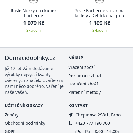
Rösle Nůžky na drůbež
Rösle Barbecue stojan na
barbecue
kotlety a žebírka na grilu
1 079 Kč
1 169 Kč
Skladem
Skladem
Domacidoplnky.cz
NÁKUP
Vrácení zboží
Již 17 let Vám dodáváme
výrobky nejvyšší kvality
Reklamace zboží
ověřených značek. Uvařte si s
Doručení zboží
námi něco dobrého. Vaření je
naše vášeň.
Platební metody
UŽITEČNÉ ODKAZY
KONTAKT
Značky
Chopinova 298/1, Brno
Obchodní podmínky
+420 777 190 700
GDPR
(Po - Pá 8:00 - 16:00)