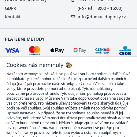
GDPR
(Po - Pá 8:00 - 16:00)
Kontakt
info@domacidoplnky.cz
PLATEBNÍ METODY
Cookies nás neminuly
Na těchto webových stránkách se používají soubory cookies a další síťové
identifikátory, které mohou také sloužit ke zpracování dalších osobních
údajů (např. jak procházíte naše stránky, jaký obsah Vás zajímá a také
volby, které provedete pomocí tohoto okna). Tyto identifikátory
používáme pro provoz stránek. Tyto údaje nám pomáhají provozovat a
DOPRAVCI
zlepšovat naše služby. Můžeme Vám také doporučovat obsah na základě
Vašich preferencí. Pro některé účely zpracování takto získaných údajů je
potřeba Váš souhlas. Svůj souhlas můžete změnit nebo odvolat pomocí
Upravit nastavení. V případě, že se rozhodnete souhlas neudělit či jej
odvoláte, nebudeme Vám moci doručovat personalizovaný obsah a/nebo
se Vám bude méně relevantní. Některé údaje zpracováváme na základě
BEZPEČNÝ OBCHOD
tzv. oprávněného zájmu. Vámi provedené nastavení se použije pro
webové stránky provozovatele tohoto webu a ostatních podpůrných