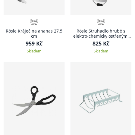
Rösle Kráječ na ananas 27,5
Rösle Struhadlo hrubé s
cm
elektro-chemicky ostřenými
břity 33,5 cm
959 Kč
825 Kč
Skladem
Skladem