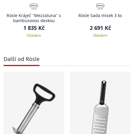
Rösle Kráječ "Mezzaluna" s
Rösle Sada misek 3 ks
bambusovou deskou
1 835 Kč
2 691 Kč
Skladem
Skladem
Další od Rösle