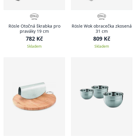
Rösle Otočná škrabka pro
Rösle Wok obracečka zkosená
praváky 19 cm
31 cm
782 Kč
809 Kč
Skladem
Skladem