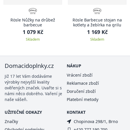
Rösle Nůžky na drůbež
Rösle Barbecue stojan na
barbecue
kotlety a žebírka na grilu
1 079 Kč
1 169 Kč
Skladem
Skladem
Domacidoplnky.cz
NÁKUP
Vrácení zboží
Již 17 let Vám dodáváme
výrobky nejvyšší kvality
Reklamace zboží
ověřených značek. Uvařte si s
Doručení zboží
námi něco dobrého. Vaření je
naše vášeň.
Platební metody
UŽITEČNÉ ODKAZY
KONTAKT
Značky
Chopinova 298/1, Brno
Obchodní podmínky
+420 777 190 700