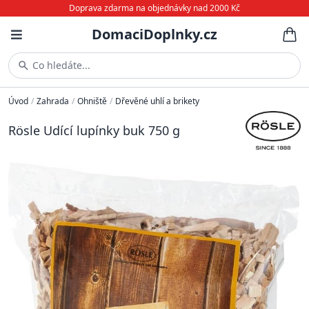
Doprava zdarma na objednávky nad 2000 Kč
DomaciDoplnky.cz
Co hledáte...
Úvod
/
Zahrada
/
Ohniště
/
Dřevěné uhlí a brikety
Rösle Udící lupínky buk 750 g