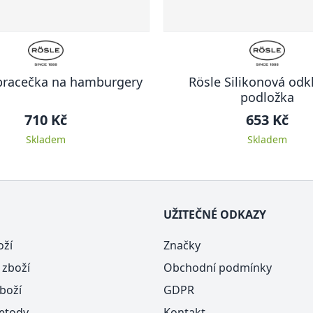
bracečka na hamburgery
Rösle Silikonová odk
podložka
710 Kč
653 Kč
Skladem
Skladem
UŽITEČNÉ ODKAZY
oží
Značky
 zboží
Obchodní podmínky
boží
GDPR
etody
Kontakt