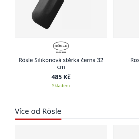
Rösle Silikonová stěrka černá 32
Rös
cm
485 Kč
Skladem
Více od Rösle