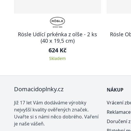
Rösle Udící prkénka z olše - 2 ks
Rösle O
(40 x 19,5 cm)
624 Kč
Skladem
Domacidoplnky.cz
NÁKUP
Již 17 let Vám dodáváme výrobky
Vrácení zb
nejvyšší kvality ověřených značek.
Reklamace
Uvařte si s námi něco dobrého. Vaření
Doručení z
je naše vášeň.
Platební m