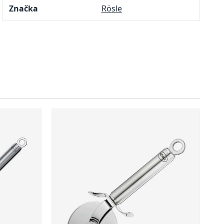
Značka
Rösle