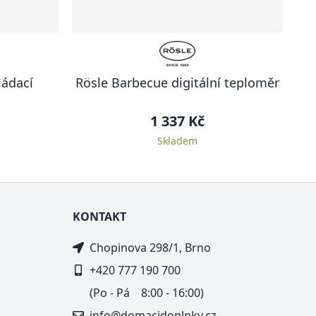
ládací
Rösle Barbecue digitální teploměr
1 337 Kč
Skladem
KONTAKT
Chopinova 298/1, Brno
+420 777 190 700
(Po - Pá 8:00 - 16:00)
info@domacidoplnky.cz