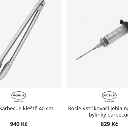
Barbecue kleště 40 cm
Rösle Vstřikovací jehla n
bylinky barbecu
940 Kč
629 Kč