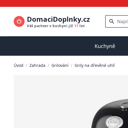
DomaciDoplnky.cz
Váš partner v kuchyni již
17
let
Kuchyně
Úvod
/
Zahrada
/
Grilování
/
Grily na dřevěné uhlí