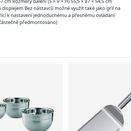
7 cm Rozměry balení (Š × V × H) 55,5 × 87 × 54,5 cm
 displejem Bez nástavců možné využít také jako gril na
užící k nastavení jednoduchému a přesnému ovládání
 (částečně předmontováno)