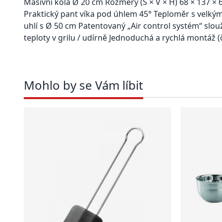
Masivní kola Ø 20 cm Rozměry (Š × V × H) 68 × 137 × 6
Praktický pant víka pod úhlem 45° Teploměr s velkým
uhlí s Ø 50 cm Patentovaný „Air control systém“ slo
teploty v grilu / udírně Jednoduchá a rychlá montáž
Mohlo by se Vám líbit