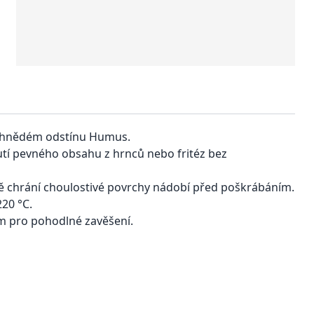
ě hnědém odstínu Humus.
tí pevného obsahu z hrnců nebo fritéz bez
ně chrání choulostivé povrchy nádobí před poškrábáním.
220 °C.
m pro pohodlné zavěšení.