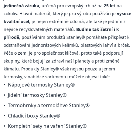
jedinečná záruka
, určená pro evropský trh až na
25 let
na
cokoliv. Hlavní materiál, který je pro výrobu používán je
vysoce
kvalitní ocel
, je nejen extrémně odolná, ale také je jedním z
nejvíce recyklovatelných materiálů.
Buďme tak šetrní i k
přírodě
, používáním produktů Stanley® pomáháte přispívat k
odstraňování jednorázových kelímků, plastových lahví a brček.
Péče o zemi je pro společnost klíčová, proto také podporují
skupiny, které bojují za zdraví naší planety a proti změně
klimatu. Produkty Stanley® však nejsou pouze a jenom
termosky, v nabídce sortimentu můžete objevit také:
Nápojové termosky Stanley®
Jídelní termosky Stanley®
Termohrnky a termoláhve Stanley®
Chladící boxy Stanley®
Kompletní sety na vaření Stanley®