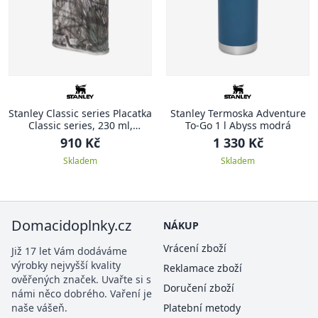
Stanley Classic series Placatka
Stanley Termoska Adventure
Classic series, 230 ml,
To-Go 1 l Abyss modrá
Country DNA Mossy Oak
910 Kč
1 330 Kč
Kamuflage
Skladem
Skladem
Domacidoplnky.cz
NÁKUP
Vrácení zboží
Již 17 let Vám dodáváme
výrobky nejvyšší kvality
Reklamace zboží
ověřených značek. Uvařte si s
Doručení zboží
námi něco dobrého. Vaření je
naše vášeň.
Platební metody