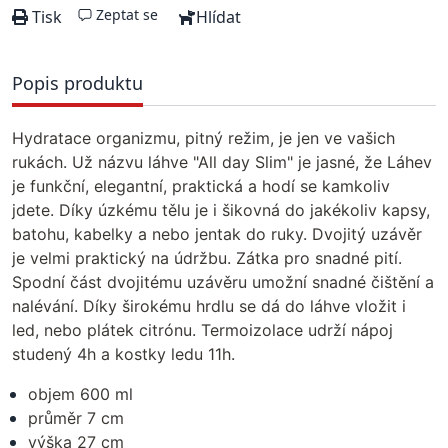
Zeptat se
Tisk
Hlídat
Popis produktu
Hydratace organizmu, pitný režim, je jen ve vašich
rukách. Už názvu láhve "All day Slim" je jasné, že Láhev
je funkční, elegantní, praktická a hodí se kamkoliv
jdete. Díky úzkému tělu je i šikovná do jakékoliv kapsy,
batohu, kabelky a nebo jentak do ruky. Dvojitý uzávěr
je velmi praktický na údržbu. Zátka pro snadné pití.
Spodní část dvojitému uzávěru umožní snadné čištění a
nalévání. Díky širokému hrdlu se dá do láhve vložit i
led, nebo plátek citrónu. Termoizolace udrží nápoj
studený 4h a kostky ledu 11h.
objem 600 ml
průměr 7 cm
výška 27 cm