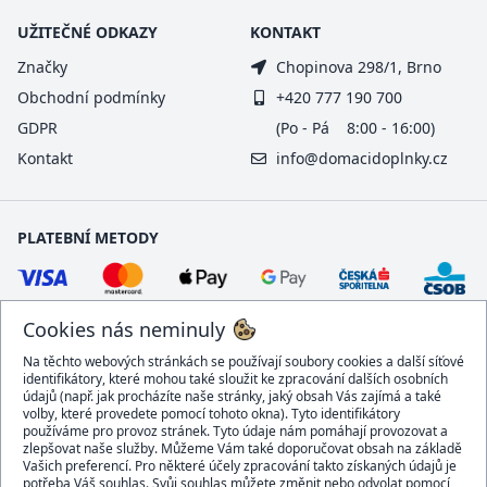
UŽITEČNÉ ODKAZY
KONTAKT
Značky
Chopinova 298/1, Brno
Obchodní podmínky
+420 777 190 700
GDPR
(Po - Pá 8:00 - 16:00)
Kontakt
info@domacidoplnky.cz
PLATEBNÍ METODY
Cookies nás neminuly
Na těchto webových stránkách se používají soubory cookies a další síťové
identifikátory, které mohou také sloužit ke zpracování dalších osobních
údajů (např. jak procházíte naše stránky, jaký obsah Vás zajímá a také
volby, které provedete pomocí tohoto okna). Tyto identifikátory
používáme pro provoz stránek. Tyto údaje nám pomáhají provozovat a
DOPRAVCI
zlepšovat naše služby. Můžeme Vám také doporučovat obsah na základě
Vašich preferencí. Pro některé účely zpracování takto získaných údajů je
potřeba Váš souhlas. Svůj souhlas můžete změnit nebo odvolat pomocí