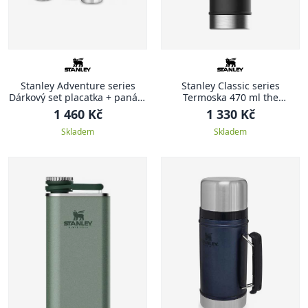
Stanley Adventure series
Stanley Classic series
Dárkový set placatka + panáky
Termoska 470 ml the
matná černá ADVENTURE
legendary matná černá
1 460 Kč
1 330 Kč
CLASSIC
Skladem
Skladem