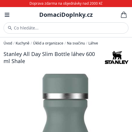
Doprava zdarma na objednávky nad 2000 Kč
DomaciDoplnky.cz
Co hledáte...
Úvod
/
Kuchyně
/
Úklid a organizace
/
Na svačinu
/
Láhve
Stanley All Day Slim Bottle láhev 600
ml Shale