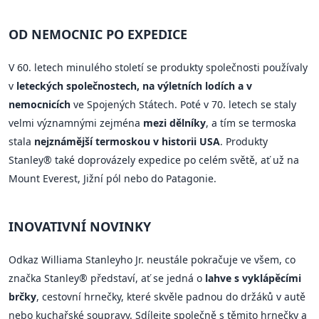
OD NEMOCNIC PO EXPEDICE
V 60. letech minulého století se produkty společnosti používaly
v
leteckých společnostech, na výletních lodích a v
nemocnicích
ve Spojených Státech. Poté v 70. letech se staly
velmi významnými zejména
mezi dělníky
, a tím se termoska
stala
nejznámější termoskou v historii USA
. Produkty
Stanley® také doprovázely expedice po celém světě, ať už na
Mount Everest, Jižní pól nebo do Patagonie.
INOVATIVNÍ NOVINKY
Odkaz Williama Stanleyho Jr. neustále pokračuje ve všem, co
značka Stanley® představí, ať se jedná o
lahve s vyklápěcími
brčky
, cestovní hrnečky, které skvěle padnou do držáků v autě
nebo kuchařské soupravy. Sdílejte společně s těmito hrnečky a