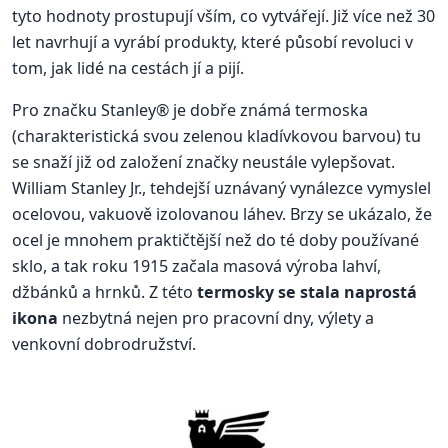
tyto hodnoty prostupují vším, co vytvářejí. Již více než 30
let navrhují a vyrábí produkty, které působí revoluci v
tom, jak lidé na cestách jí a pijí.
Pro značku Stanley® je dobře známá termoska
(charakteristická svou zelenou kladívkovou barvou) tu
se snaží již od založení značky neustále vylepšovat.
William Stanley Jr., tehdejší uznávaný vynálezce vymyslel
ocelovou, vakuově izolovanou láhev. Brzy se ukázalo, že
ocel je mnohem praktičtější než do té doby používané
sklo, a tak roku 1915 začala masová výroba lahví,
džbánků a hrnků. Z této
termosky se stala naprostá
ikona
nezbytná nejen pro pracovní dny, výlety a
venkovní dobrodružství.