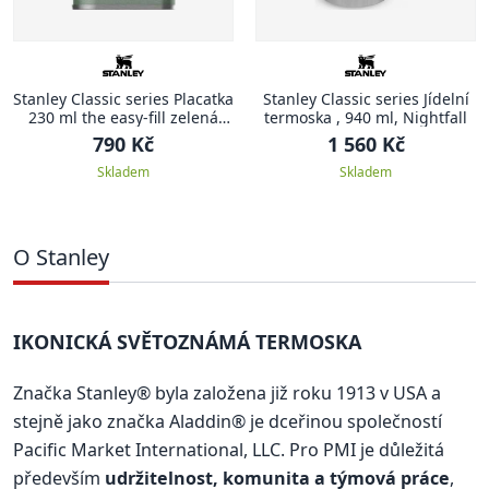
Stanley Classic series Placatka
Stanley Classic series Jídelní
230 ml the easy-fill zelená
termoska , 940 ml, Nightfall
CLASSIC
790 Kč
1 560 Kč
Skladem
Skladem
O Stanley
IKONICKÁ SVĚTOZNÁMÁ TERMOSKA
Značka Stanley® byla založena již roku 1913 v USA a
stejně jako značka Aladdin® je dceřinou společností
Pacific Market International, LLC. Pro PMI je důležitá
především
udržitelnost, komunita a týmová práce
,