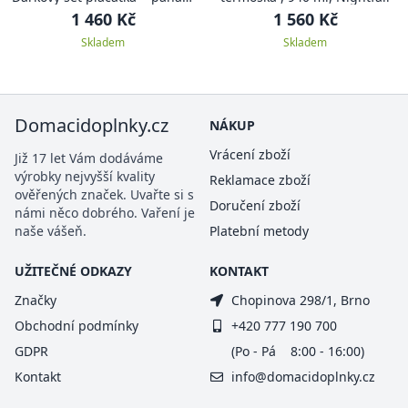
zelená ADVENTURE
1 460 Kč
1 560 Kč
Skladem
Skladem
Domacidoplnky.cz
NÁKUP
Vrácení zboží
Již 17 let Vám dodáváme
výrobky nejvyšší kvality
Reklamace zboží
ověřených značek. Uvařte si s
Doručení zboží
námi něco dobrého. Vaření je
naše vášeň.
Platební metody
UŽITEČNÉ ODKAZY
KONTAKT
Značky
Chopinova 298/1, Brno
Obchodní podmínky
+420 777 190 700
GDPR
(Po - Pá 8:00 - 16:00)
Kontakt
info@domacidoplnky.cz