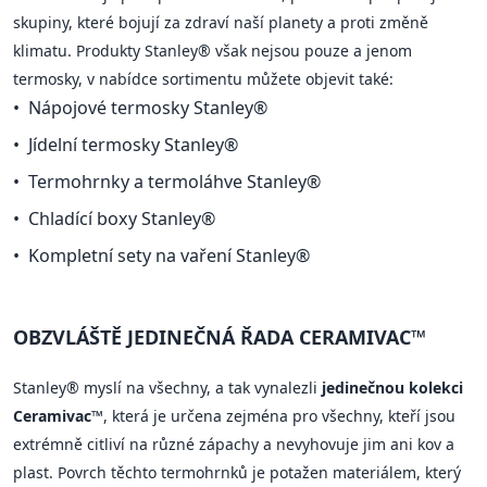
skupiny, které bojují za zdraví naší planety a proti změně
klimatu. Produkty Stanley® však nejsou pouze a jenom
termosky, v nabídce sortimentu můžete objevit také:
Nápojové termosky Stanley®
Jídelní termosky Stanley®
Termohrnky a termoláhve Stanley®
Chladící boxy Stanley®
Kompletní sety na vaření Stanley®
OBZVLÁŠTĚ JEDINEČNÁ ŘADA CERAMIVAC™
Stanley® myslí na všechny, a tak vynalezli
jedinečnou kolekci
Ceramivac™
, která je určena zejména pro všechny, kteří jsou
extrémně citliví na různé zápachy a nevyhovuje jim ani kov a
plast. Povrch těchto termohrnků je potažen materiálem, který