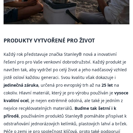
PRODUKTY VYTVOŘENÉ PRO ŽIVOT
Každý rok představuje značka Stanley® nová a inovativní
řešení pro pro Vaše venkovní dobrodružství. Každý produkt je
navržen tak, aby vydržel po celý život a jeho nadčasový vzhled
jistě osloví každou generaci. Svou kvalitu však dokazuje i
jedinečná záruka
, určená pro evropský trh až na
25 let
na
cokoliv. Hlavní materiál, který je pro výrobu používán je
vysoce
kvalitní ocel
, je nejen extrémně odolná, ale také je jedním z
nejvíce recyklovatelných materiálů.
Buďme tak šetrní i k
přírodě
, používáním produktů Stanley® pomáháte přispívat k
odstraňování jednorázových kelímků, plastových lahví a brček.
Péče o zemi je pro společnost klíčová, proto také podporují