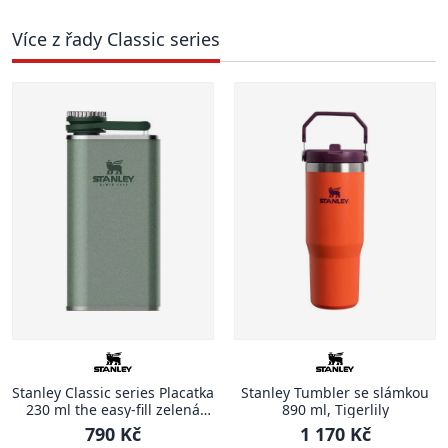
Více z řady Classic series
Stanley Classic series Placatka
Stanley Tumbler se slámkou
230 ml the easy-fill zelená
890 ml, Tigerlily
CLASSIC
790 Kč
1 170 Kč