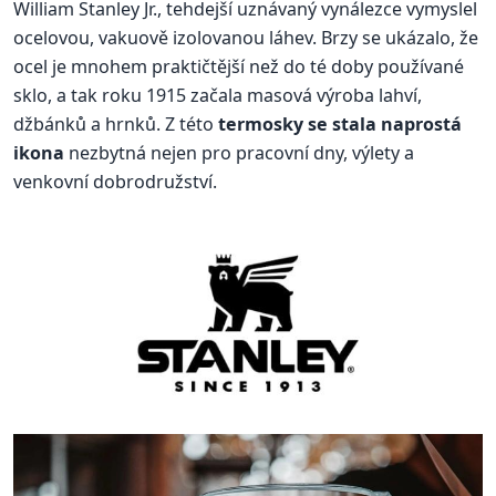
William Stanley Jr., tehdejší uznávaný vynálezce vymyslel
ocelovou, vakuově izolovanou láhev. Brzy se ukázalo, že
ocel je mnohem praktičtější než do té doby používané
sklo, a tak roku 1915 začala masová výroba lahví,
džbánků a hrnků. Z této
termosky se stala naprostá
ikona
nezbytná nejen pro pracovní dny, výlety a
venkovní dobrodružství.