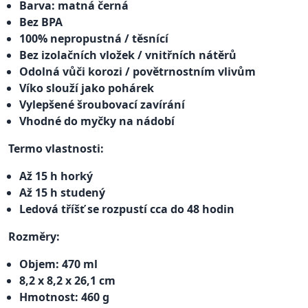
Barva: matná černá
Bez BPA
100% nepropustná / těsnící
Bez izolačních vložek / vnitřních nátěrů
Odolná vůči korozi / povětrnostním vlivům
Víko slouží jako pohárek
Vylepšené šroubovací zavírání
Vhodné do myčky na nádobí
Termo vlastnosti:
Až 15 h horký
Až 15 h studený
Ledová tříšť se rozpustí cca do 48 hodin
Rozměry:
Objem: 470 ml
8,2 x 8,2 x 26,1 cm
Hmotnost: 460 g