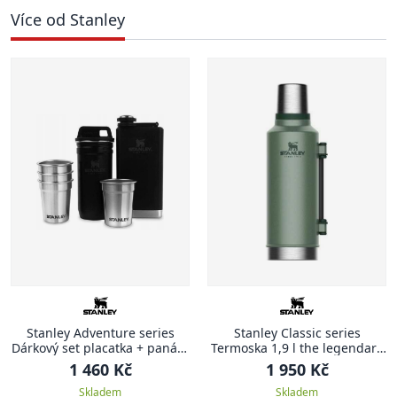
Více od Stanley
Stanley Adventure series
Stanley Classic series
Dárkový set placatka + panáky
Termoska 1,9 l the legendary
matná černá ADVENTURE
zelená CLASSIC
1 460 Kč
1 950 Kč
Skladem
Skladem