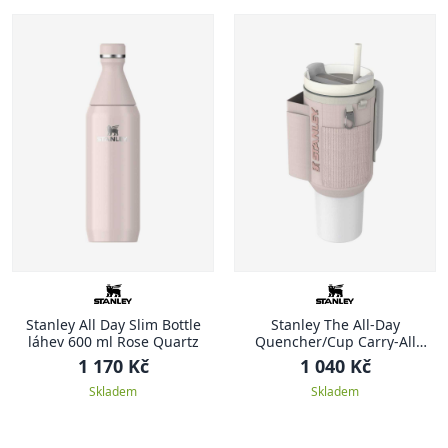
Stanley All Day Slim Bottle
Stanley The All-Day
láhev 600 ml Rose Quartz
Quencher/Cup Carry-All
nosička na 1180 ml Rose
1 170 Kč
1 040 Kč
Quartz
Skladem
Skladem