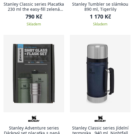
Stanley Classic series Placatka
Stanley Tumbler se slámkou
230 ml the easy-fill zelená
890 ml, Tigerlily
CLASSIC
790 Kč
1 170 Kč
Skladem
Skladem
Stanley Adventure series
Stanley Classic series Jídelní
Dárkový set placatka + panáky
termoska , 940 ml, Nightfall