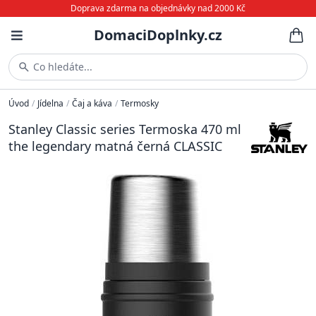
Doprava zdarma na objednávky nad 2000 Kč
DomaciDoplnky.cz
Co hledáte...
Úvod
/
Jídelna
/
Čaj a káva
/
Termosky
Stanley Classic series Termoska 470 ml
the legendary matná černá CLASSIC