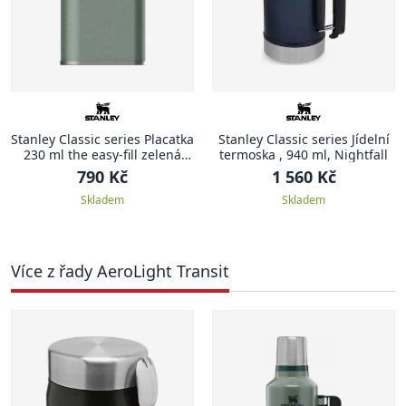
Stanley Classic series Placatka
Stanley Classic series Jídelní
230 ml the easy-fill zelená
termoska , 940 ml, Nightfall
CLASSIC
790 Kč
1 560 Kč
Skladem
Skladem
Více z řady AeroLight Transit