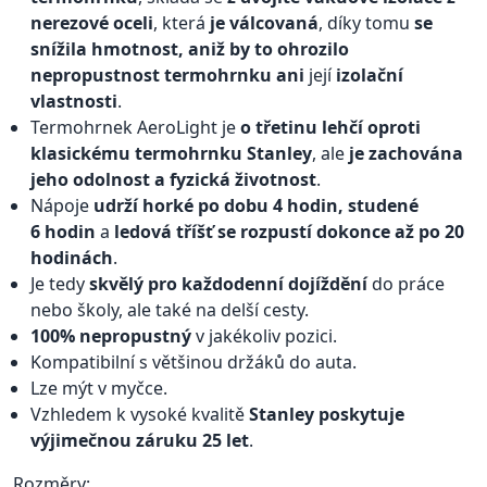
nerezové oceli
, která
je válcovaná
, díky tomu
se
snížila hmotnost, aniž by to ohrozilo
nepropustnost termohrnku ani
její
izolační
vlastnosti
.
Termohrnek AeroLight je
o třetinu lehčí oproti
klasickému termohrnku Stanley
, ale
je zachována
jeho odolnost a fyzická životnost
.
Nápoje
udrží horké po dobu 4 hodin, studené
6 hodin
a
ledová tříšť se rozpustí dokonce až po 20
hodinách
.
Je tedy
skvělý pro každodenní dojíždění
do práce
nebo školy, ale také na delší cesty.
100% nepropustný
v jakékoliv pozici.
Kompatibilní s většinou držáků do auta.
Lze mýt v myčce.
Vzhledem k vysoké kvalitě
Stanley poskytuje
výjimečnou záruku 25 let
.
Rozměry: