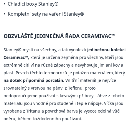
Chladící boxy Stanley®
Kompletní sety na vaření Stanley®
OBZVLÁŠTĚ JEDINEČNÁ ŘADA CERAMIVAC™
Stanley® myslí na všechny, a tak vynalezli
jedinečnou kolekci
Ceramivac™
, která je určena zejména pro všechny, kteří jsou
extrémně citliví na různé zápachy a nevyhovuje jim ani kov a
plast. Povrch těchto termohrnků je potažen materiálem, který
na dotek připomíná porcelán
. Vnitřní materiál je nejvíce
srovnatelný s vrstvou na pánvi z Teflonu, proto
nedoporučujeme používat s kovovými příbory. Láhve z tohoto
materiálu jsou vhodné pro studené i teplé nápoje. Víčka jsou
vyrobena z Tritanu a povrchová barva je vysoce odolná vůči
oděru, během každodenního používání.