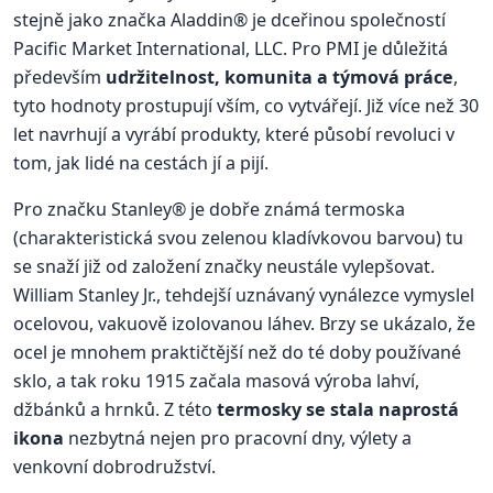
stejně jako značka Aladdin® je dceřinou společností
Pacific Market International, LLC. Pro PMI je důležitá
především
udržitelnost, komunita a týmová práce
,
tyto hodnoty prostupují vším, co vytvářejí. Již více než 30
let navrhují a vyrábí produkty, které působí revoluci v
tom, jak lidé na cestách jí a pijí.
Pro značku Stanley® je dobře známá termoska
(charakteristická svou zelenou kladívkovou barvou) tu
se snaží již od založení značky neustále vylepšovat.
William Stanley Jr., tehdejší uznávaný vynálezce vymyslel
ocelovou, vakuově izolovanou láhev. Brzy se ukázalo, že
ocel je mnohem praktičtější než do té doby používané
sklo, a tak roku 1915 začala masová výroba lahví,
džbánků a hrnků. Z této
termosky se stala naprostá
ikona
nezbytná nejen pro pracovní dny, výlety a
venkovní dobrodružství.