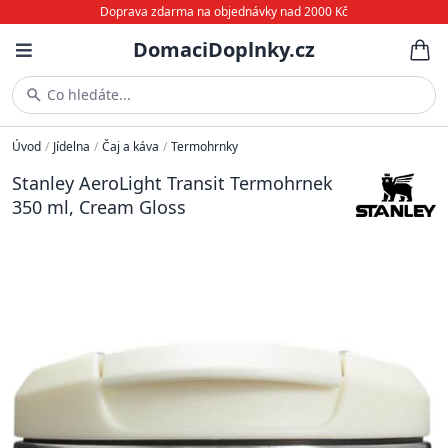
Doprava zdarma na objednávky nad 2000 Kč
DomaciDoplnky.cz
Co hledáte...
Úvod
/
Jídelna
/
Čaj a káva
/
Termohrnky
Stanley AeroLight Transit Termohrnek
350 ml, Cream Gloss