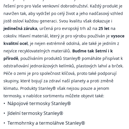
řešení pro pro Vaše venkovní dobrodružství. Každý produkt je
navržen tak, aby vydržel po celý život a jeho nadčasový vzhled
jistě osloví každou generaci. Svou kvalitu však dokazuje i
jedinečná záruka
, určená pro evropský trh až na
25 let
na
cokoliv. Hlavní materiál, který je pro výrobu používán je
vysoce
kvalitní ocel
, je nejen extrémně odolná, ale také je jedním z
nejvíce recyklovatelných materiálů.
Buďme tak šetrní i k
přírodě
, používáním produktů Stanley® pomáháte přispívat k
odstraňování jednorázových kelímků, plastových lahví a brček.
Péče o zemi je pro společnost klíčová, proto také podporují
skupiny, které bojují za zdraví naší planety a proti změně
klimatu. Produkty Stanley® však nejsou pouze a jenom
termosky, v nabídce sortimentu můžete objevit také:
Nápojové termosky Stanley®
Jídelní termosky Stanley®
Termohrnky a termoláhve Stanley®