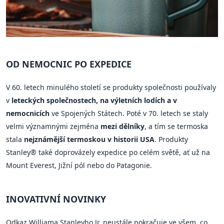
OD NEMOCNIC PO EXPEDICE
V 60. letech minulého století se produkty společnosti používaly
v
leteckých společnostech, na výletních lodích a v
nemocnicích
ve Spojených Státech. Poté v 70. letech se staly
velmi významnými zejména
mezi dělníky
, a tím se termoska
stala
nejznámější termoskou v historii USA
. Produkty
Stanley® také doprovázely expedice po celém světě, ať už na
Mount Everest, Jižní pól nebo do Patagonie.
INOVATIVNÍ NOVINKY
Odkaz Williama Stanleyho Jr. neustále pokračuje ve všem, co