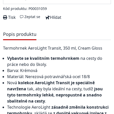
Kód produktu: P00031059
Zeptat se
Tisk
Hlídat
Popis produktu
Termohrnek AeroLight Transit, 350 ml, Cream Gloss
Vybavte se kvalitním termohrnkem
na cesty do
práce nebo do školy.
Barva: Krémová
Materiál: Nerezová potravinářská ocel 18/8
Nová
kolekce AeroLight Transit je speciálně
navržena
tak, aby byla ideální na cesty, tudíž
jsou
tyto termohrnky lehké, nepropustné a snadno
sbalitelné na cesty
.
Technologie AeroLight
zásadně změnila konstrukci
termohrnku
, skládá se
z dvojité vakuové izolace z