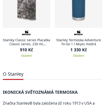
Stanley Classic series Placatka
Stanley Termoska Adventure
Classic series, 230 ml,
To-Go 1 l Abyss modrá
Country DNA Mossy Oak
910 Kč
1 330 Kč
Kamuflage
Skladem
Skladem
O Stanley
IKONICKÁ SVĚTOZNÁMÁ TERMOSKA
Značka Stanley® byla založena již roku 1913 v USA a