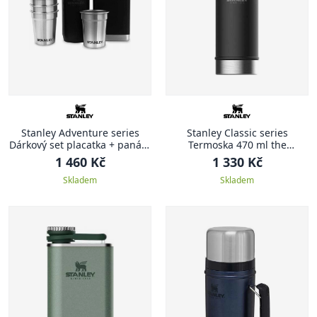
Stanley Adventure series
Stanley Classic series
Dárkový set placatka + panáky
Termoska 470 ml the
matná černá ADVENTURE
legendary matná černá
1 460 Kč
1 330 Kč
CLASSIC
Skladem
Skladem