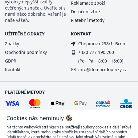
výrobky nejvyšší kvality
Reklamace zboží
ověřených značek. Uvařte si s
Doručení zboží
námi něco dobrého. Vaření je
naše vášeň.
Platební metody
UŽITEČNÉ ODKAZY
KONTAKT
Značky
Chopinova 298/1, Brno
Obchodní podmínky
+420 777 190 700
GDPR
(Po - Pá 8:00 - 16:00)
Kontakt
info@domacidoplnky.cz
PLATEBNÍ METODY
Cookies nás neminuly
Na těchto webových stránkách se používají soubory cookies a další síťové
identifikátory, které mohou také sloužit ke zpracování dalších osobních
údajů (např. jak procházíte naše stránky, jaký obsah Vás zajímá a také