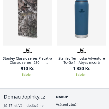
Stanley Classic series Placatka
Stanley Termoska Adventure
Classic series, 230 ml,
To-Go 1 l Abyss modrá
Country DNA Mossy Oak
910 Kč
1 330 Kč
Kamuflage
Skladem
Skladem
Domacidoplnky.cz
NÁKUP
Vrácení zboží
Již 17 let Vám dodáváme