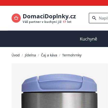
DomaciDoplnky.cz
Váš partner v kuchyni již
17
let
Kuchyně
Úvod
/
Jídelna
/
Čaj a káva
/
Termohrnky