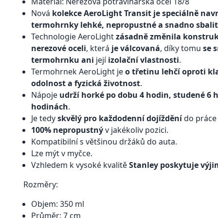
Materiál: Nerezová potravinářská ocel 18/8
Nová
kolekce AeroLight Transit je speciálně nav
termohrnky lehké, nepropustné a snadno sbalit
Technologie AeroLight
zásadně změnila konstru
nerezové oceli
, která
je válcovaná
, díky tomu
se 
termohrnku ani
její
izolační vlastnosti
.
Termohrnek AeroLight je
o třetinu lehčí oproti 
odolnost a fyzická životnost
.
Nápoje
udrží horké po dobu 4 hodin, studené 6 
hodinách
.
Je tedy
skvělý pro každodenní dojíždění
do práce n
100% nepropustný
v jakékoliv pozici.
Kompatibilní s většinou držáků do auta.
Lze mýt v myčce.
Vzhledem k vysoké kvalitě
Stanley poskytuje výji
Rozměry:
Objem: 350 ml
Průměr: 7 cm