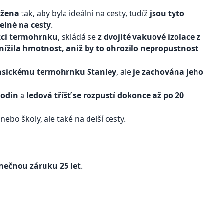
ržena
tak, aby byla ideální na cesty, tudíž
jsou tyto
elné na cesty
.
kci termohrnku
, skládá se
z dvojité vakuové izolace z
snížila hmotnost, aniž by to ohrozilo nepropustnost
klasickému termohrnku Stanley
, ale
je zachována jeho
hodin
a
ledová tříšť se rozpustí dokonce až po 20
ebo školy, ale také na delší cesty.
mečnou záruku 25 let
.