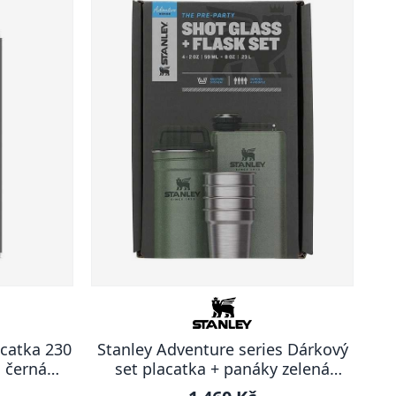
acatka 230
Stanley Adventure series Dárkový
á černá
set placatka + panáky zelená
ADVENTURE