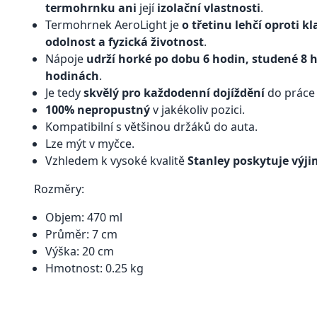
termohrnku ani
její
izolační vlastnosti
.
Termohrnek AeroLight je
o třetinu lehčí oproti 
odolnost a fyzická životnost
.
Nápoje
udrží horké po dobu 6 hodin, studené 8 
hodinách
.
Je tedy
skvělý pro každodenní dojíždění
do práce n
100% nepropustný
v jakékoliv pozici.
Kompatibilní s většinou držáků do auta.
Lze mýt v myčce.
Vzhledem k vysoké kvalitě
Stanley poskytuje výji
Rozměry:
Objem: 470 ml
Průměr: 7 cm
Výška: 20 cm
Hmotnost: 0.25 kg