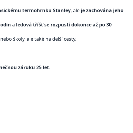
klasickému termohrnku Stanley
, ale
je zachována jeho
hodin
a
ledová tříšť se rozpustí dokonce až po 30
ebo školy, ale také na delší cesty.
mečnou záruku 25 let
.