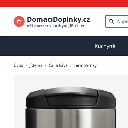
DomaciDoplnky.cz
Váš partner v kuchyni již
17
let
Kuchyně
Úvod
/
Jídelna
/
Čaj a káva
/
Termohrnky