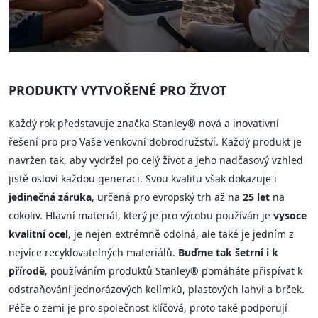
PRODUKTY VYTVOŘENÉ PRO ŽIVOT
Každý rok představuje značka Stanley® nová a inovativní
řešení pro pro Vaše venkovní dobrodružství. Každý produkt je
navržen tak, aby vydržel po celý život a jeho nadčasový vzhled
jistě osloví každou generaci. Svou kvalitu však dokazuje i
jedinečná záruka
, určená pro evropský trh až na
25 let
na
cokoliv. Hlavní materiál, který je pro výrobu používán je
vysoce
kvalitní ocel
, je nejen extrémně odolná, ale také je jedním z
nejvíce recyklovatelných materiálů.
Buďme tak šetrní i k
přírodě
, používáním produktů Stanley® pomáháte přispívat k
odstraňování jednorázových kelímků, plastových lahví a brček.
Péče o zemi je pro společnost klíčová, proto také podporují