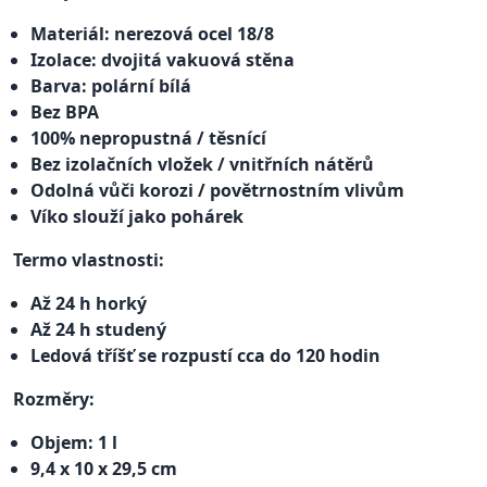
Materiál: nerezová ocel 18/8
Izolace: dvojitá vakuová stěna
Barva: polární bílá
Bez BPA
100% nepropustná / těsnící
Bez izolačních vložek / vnitřních nátěrů
Odolná vůči korozi / povětrnostním vlivům
Víko slouží jako pohárek
Termo vlastnosti:
Až 24 h horký
Až 24 h studený
Ledová tříšť se rozpustí cca do 120 hodin
Rozměry:
Objem: 1 l
9,4 x 10 x 29,5 cm