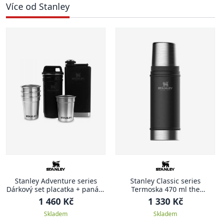
Více od Stanley
Stanley Adventure series
Stanley Classic series
Dárkový set placatka + panáky
Termoska 470 ml the
matná černá ADVENTURE
legendary matná černá
1 460 Kč
1 330 Kč
CLASSIC
Skladem
Skladem