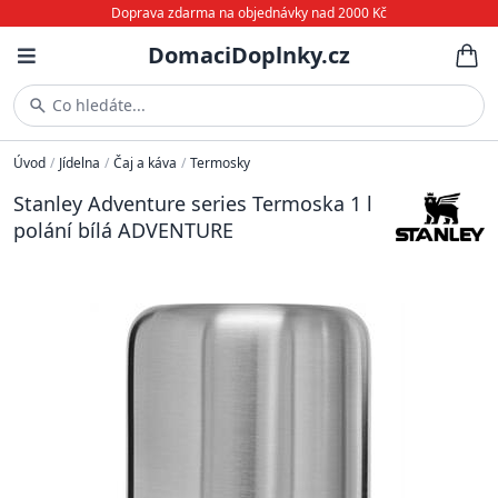
Doprava zdarma na objednávky nad 2000 Kč
DomaciDoplnky.cz
Co hledáte...
Úvod
/
Jídelna
/
Čaj a káva
/
Termosky
Stanley Adventure series Termoska 1 l
polání bílá ADVENTURE