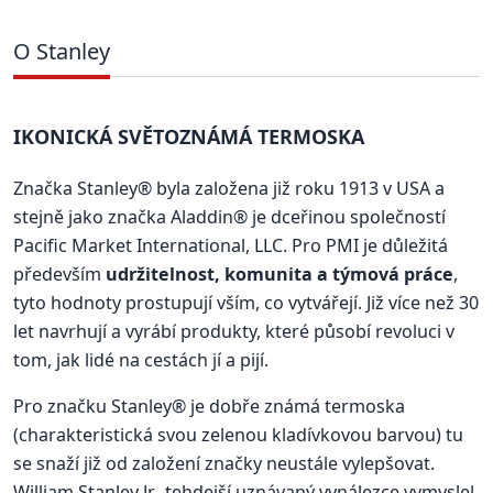
O Stanley
IKONICKÁ SVĚTOZNÁMÁ TERMOSKA
Značka Stanley® byla založena již roku 1913 v USA a
stejně jako značka Aladdin® je dceřinou společností
Pacific Market International, LLC. Pro PMI je důležitá
především
udržitelnost, komunita a týmová práce
,
tyto hodnoty prostupují vším, co vytvářejí. Již více než 30
let navrhují a vyrábí produkty, které působí revoluci v
tom, jak lidé na cestách jí a pijí.
Pro značku Stanley® je dobře známá termoska
(charakteristická svou zelenou kladívkovou barvou) tu
se snaží již od založení značky neustále vylepšovat.
William Stanley Jr., tehdejší uznávaný vynálezce vymyslel