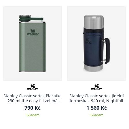
Stanley Classic series Placatka
Stanley Classic series Jídelní
230 ml the easy-fill zelená
termoska , 940 ml, Nightfall
CLASSIC
790 Kč
1 560 Kč
Skladem
Skladem