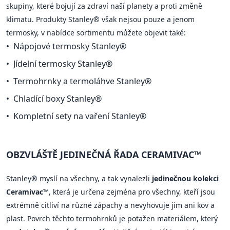
skupiny, které bojují za zdraví naší planety a proti změně
klimatu. Produkty Stanley® však nejsou pouze a jenom
termosky, v nabídce sortimentu můžete objevit také:
Nápojové termosky Stanley®
Jídelní termosky Stanley®
Termohrnky a termoláhve Stanley®
Chladící boxy Stanley®
Kompletní sety na vaření Stanley®
OBZVLÁŠTĚ JEDINEČNÁ ŘADA CERAMIVAC™
Stanley® myslí na všechny, a tak vynalezli
jedinečnou kolekci
Ceramivac™
, která je určena zejména pro všechny, kteří jsou
extrémně citliví na různé zápachy a nevyhovuje jim ani kov a
plast. Povrch těchto termohrnků je potažen materiálem, který