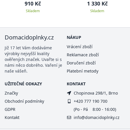
Country DNA Mossy Oak
910 Kč
1 330 Kč
Kamuflage
Skladem
Skladem
Domacidoplnky.cz
NÁKUP
Vrácení zboží
Již 17 let Vám dodáváme
výrobky nejvyšší kvality
Reklamace zboží
ověřených značek. Uvařte si s
Doručení zboží
námi něco dobrého. Vaření je
naše vášeň.
Platební metody
UŽITEČNÉ ODKAZY
KONTAKT
Značky
Chopinova 298/1, Brno
Obchodní podmínky
+420 777 190 700
GDPR
(Po - Pá 8:00 - 16:00)
Kontakt
info@domacidoplnky.cz