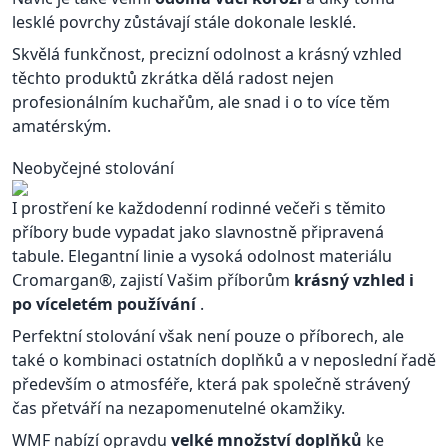
lesklé povrchy zůstávají stále dokonale lesklé.
Skvělá funkčnost, precizní odolnost a krásný vzhled
těchto produktů zkrátka dělá radost nejen
profesionálním kuchařům, ale snad i o to více těm
amatérským.
Neobyčejné stolování
I prostření ke každodenní rodinné večeři s těmito
příbory bude vypadat jako slavnostně připravená
tabule. Elegantní linie a vysoká odolnost materiálu
Cromargan®, zajistí Vašim příborům
krásný vzhled i
po víceletém používání
.
Perfektní stolování však není pouze o příborech, ale
také o kombinaci ostatních doplňků a v neposlední řadě
především o atmosféře, která pak společně strávený
čas přetváří na nezapomenutelné okamžiky.
WMF nabízí opravdu
velké množství doplňků
ke