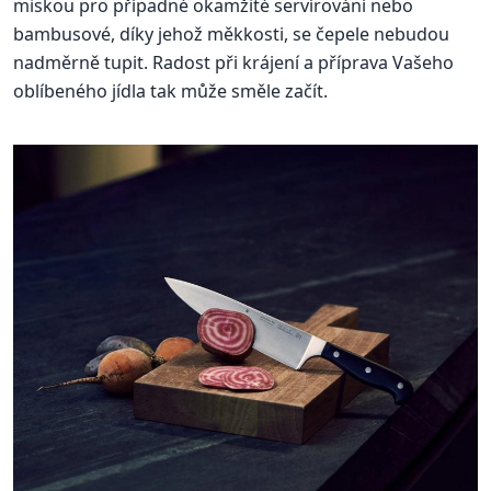
miskou pro případné okamžité servírování nebo
bambusové, díky jehož měkkosti, se čepele nebudou
nadměrně tupit. Radost při krájení a příprava Vašeho
oblíbeného jídla tak může směle začít.