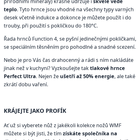
přírodními minerály) krásně udržuje i
skvěle vede
teplo
. Tyto hrnce jsou vhodné na všechny typy varných
desek včetně indukce a dokonce je můžete použít i do
trouby, při použití s pokličkou do 180°C.
Řada hrnců Function 4, se pyšní jedinečnými pokličkami,
se speciálním těsněním pro pohodlné a snadné scezení.
Nebo je pro Vás čas drahocenný a rádi s ním nakládáte
jinak než v kuchyni? Vyzkoušejte tak
tlakové hrnce
Perfect Ultra
. Nejen že
ušetří až 50% energie
, ale také
zkrátí dobu vaření.
KRÁJEJTE JAKO PROFÍK
Ať už si vyberete nůž z jakékoli kolekce nožů WMF
můžete si být jisti, že tím
získáte společníka na