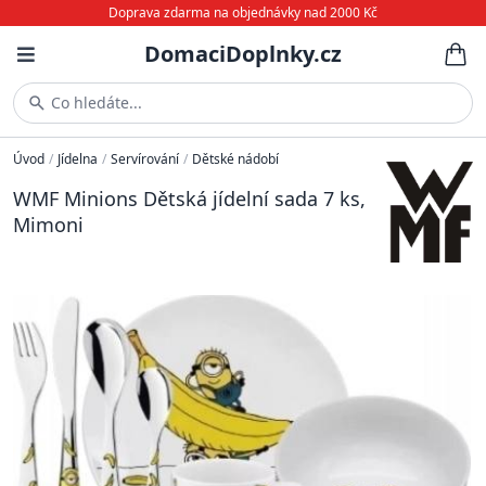
Doprava zdarma na objednávky nad 2000 Kč
DomaciDoplnky.cz
Co hledáte...
Úvod
/
Jídelna
/
Servírování
/
Dětské nádobí
WMF Minions Dětská jídelní sada 7 ks,
Mimoni