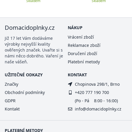
Skladem
Skladem
Domacidoplnky.cz
NÁKUP
Vrácení zboží
Již 17 let Vám dodáváme
výrobky nejvyšší kvality
Reklamace zboží
ověřených značek. Uvařte si s
Doručení zboží
námi něco dobrého. Vaření je
naše vášeň.
Platební metody
UŽITEČNÉ ODKAZY
KONTAKT
Značky
Chopinova 298/1, Brno
Obchodní podmínky
+420 777 190 700
GDPR
(Po - Pá 8:00 - 16:00)
Kontakt
info@domacidoplnky.cz
PLATEBNÍ METODY