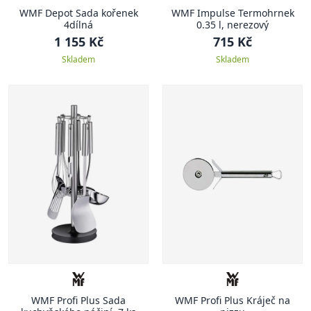
WMF Depot Sada kořenek
WMF Impulse Termohrnek
4dílná
0.35 l, nerezový
1 155 Kč
715 Kč
Skladem
Skladem
WMF Profi Plus Sada
WMF Profi Plus Kráječ na