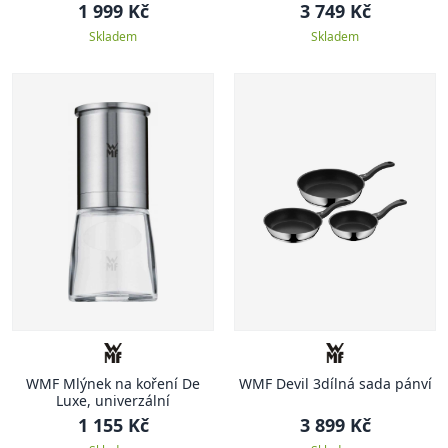
1 999 Kč
3 749 Kč
Skladem
Skladem
WMF Mlýnek na koření De
WMF Devil 3dílná sada pánví
Luxe, univerzální
1 155 Kč
3 899 Kč