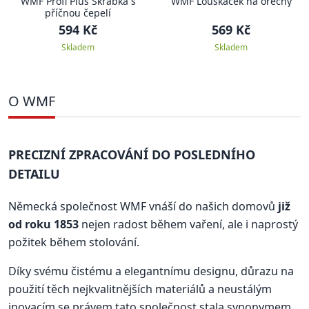
WMF Profi Plus Škrabka s
WMF Louskáček na ořechy
příčnou čepelí
594 Kč
569 Kč
Skladem
Skladem
O WMF
PRECIZNÍ ZPRACOVÁNÍ DO POSLEDNÍHO
DETAILU
Německá společnost WMF vnáší do našich domovů
již
od roku 1853
nejen radost během vaření, ale i naprostý
požitek během stolování.
Díky svému čistému a elegantnímu designu, důrazu na
použití těch nejkvalitnějších materiálů a neustálým
inovacím se právem tato společnost stala synonymem