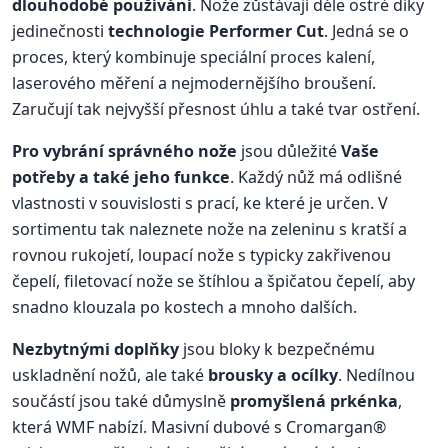
dlouhodobé používání
. Nože zůstávají déle ostré díky
jedinečnosti
technologie Performer Cut
. Jedná se o
proces, který kombinuje speciální proces kalení,
laserového měření a nejmodernějšího broušení.
Zaručují tak nejvyšší přesnost úhlu a také tvar ostření.
Pro vybrání správného nože
jsou důležité
Vaše
potřeby a také jeho funkce
. Každý nůž má odlišné
vlastnosti v souvislosti s prací, ke které je určen. V
sortimentu tak naleznete nože na zeleninu s kratší a
rovnou rukojetí, loupací nože s typicky zakřivenou
čepelí, filetovací nože se štíhlou a špičatou čepelí, aby
snadno klouzala po kostech a mnoho dalších.
Nezbytnými doplňky
jsou bloky k bezpečnému
uskladnění nožů, ale také
brousky a ocílky
. Nedílnou
součástí jsou také důmyslně
promyšlená prkénka
,
která WMF nabízí. Masivní dubové s Cromargan®