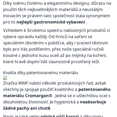
Díky svému čistému a elegantnímu designu, důrazu na
použití těch nejkvalitnějších materiálů a neustálým
inovacím se právem tato společnost stala synonymem
pro to
nejlepší gastronomické vybavení
.
Vzhledem k širokému spektru nabízených produktů si
vybere opravdu každý. Od hrnců na vaření se
speciálním těsněním v pokličce, aby i scezení těstovin
bylo pro Vás potěšením, přes nože speciálně ručně
kované z jednoho kusu oceli až po mlýnky na koření,
které hravě doplní Váš slavnostně prostřený stůl.
Kvalita díky patentovanému materiálu
Značka WMF nabízí několik produktových řad, avšak
všechny je spojuje použití kvalitního a
patentovaného
materiálu Cromargan®
. Jedná se o ušlechtilou ocel s
dlouholetou životností. Je hygienická a
neabsorbuje
žádné pachy ani chutě
.
Navíc je také velmi
odolná vůči korozi
a díky tomu