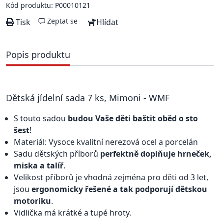
Kód produktu: P00010121
Zeptat se
Tisk
Hlídat
Popis produktu
Dětská jídelní sada 7 ks, Mimoni - WMF
S touto sadou
budou Vaše děti baštit oběd o sto
šest
!
Materiál: Vysoce kvalitní nerezová ocel a porcelán
Sadu dětských příborů
perfektně doplňuje hrneček,
miska a talíř
.
Velikost příborů je vhodná zejména pro děti od 3 let,
jsou
ergonomicky řešené a tak podporují dětskou
motoriku
.
Vidlička má krátké a tupé hroty.