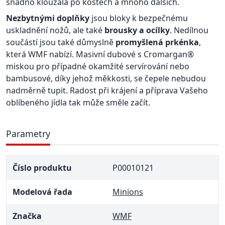
snadno klouzala po kostech a mnoho dalších.
Nezbytnými doplňky
jsou bloky k bezpečnému
uskladnění nožů, ale také
brousky a ocílky
. Nedílnou
součástí jsou také důmyslně
promyšlená prkénka
,
která WMF nabízí. Masivní dubové s Cromargan®
miskou pro případné okamžité servírování nebo
bambusové, díky jehož měkkosti, se čepele nebudou
nadměrně tupit. Radost při krájení a příprava Vašeho
oblíbeného jídla tak může směle začít.
Parametry
Číslo produktu
P00010121
Modelová řada
Minions
Značka
WMF