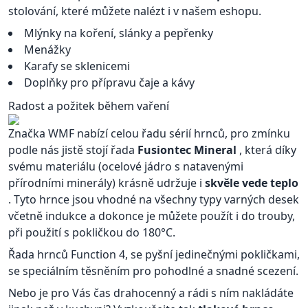
stolování, které můžete nalézt i v našem eshopu.
Mlýnky na koření, slánky a pepřenky
Menážky
Karafy se sklenicemi
Doplňky pro přípravu čaje a kávy
Radost a požitek během vaření
Značka WMF nabízí celou řadu sérií hrnců, pro zmínku
podle nás jistě stojí řada
Fusiontec Mineral
, která díky
svému materiálu (ocelové jádro s natavenými
přírodními minerály) krásně udržuje i
skvěle vede teplo
. Tyto hrnce jsou vhodné na všechny typy varných desek
včetně indukce a dokonce je můžete použít i do trouby,
při použití s pokličkou do 180°C.
Řada hrnců Function 4, se pyšní jedinečnými pokličkami,
se speciálním těsněním pro pohodlné a snadné scezení.
Nebo je pro Vás čas drahocenný a rádi s ním nakládáte