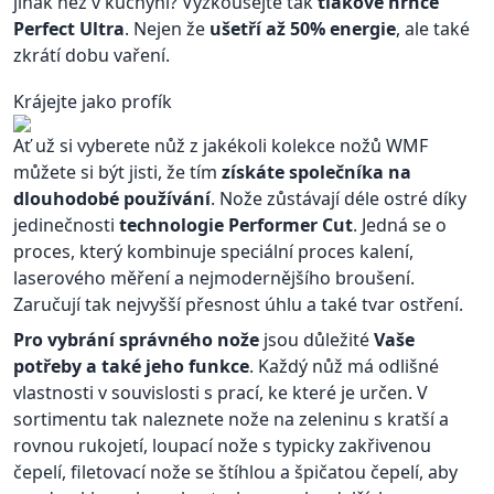
jinak než v kuchyni? Vyzkoušejte tak
tlakové hrnce
Perfect Ultra
. Nejen že
ušetří až 50% energie
, ale také
zkrátí dobu vaření.
Krájejte jako profík
Ať už si vyberete nůž z jakékoli kolekce nožů WMF
můžete si být jisti, že tím
získáte společníka na
dlouhodobé používání
. Nože zůstávají déle ostré díky
jedinečnosti
technologie Performer Cut
. Jedná se o
proces, který kombinuje speciální proces kalení,
laserového měření a nejmodernějšího broušení.
Zaručují tak nejvyšší přesnost úhlu a také tvar ostření.
Pro vybrání správného nože
jsou důležité
Vaše
potřeby a také jeho funkce
. Každý nůž má odlišné
vlastnosti v souvislosti s prací, ke které je určen. V
sortimentu tak naleznete nože na zeleninu s kratší a
rovnou rukojetí, loupací nože s typicky zakřivenou
čepelí, filetovací nože se štíhlou a špičatou čepelí, aby