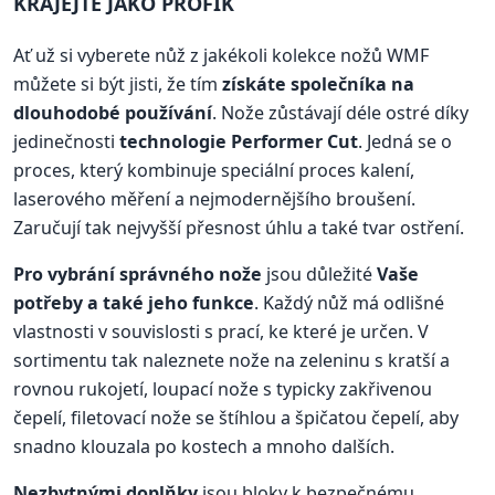
KRÁJEJTE JAKO PROFÍK
Ať už si vyberete nůž z jakékoli kolekce nožů WMF
můžete si být jisti, že tím
získáte společníka na
dlouhodobé používání
. Nože zůstávají déle ostré díky
jedinečnosti
technologie Performer Cut
. Jedná se o
proces, který kombinuje speciální proces kalení,
laserového měření a nejmodernějšího broušení.
Zaručují tak nejvyšší přesnost úhlu a také tvar ostření.
Pro vybrání správného nože
jsou důležité
Vaše
potřeby a také jeho funkce
. Každý nůž má odlišné
vlastnosti v souvislosti s prací, ke které je určen. V
sortimentu tak naleznete nože na zeleninu s kratší a
rovnou rukojetí, loupací nože s typicky zakřivenou
čepelí, filetovací nože se štíhlou a špičatou čepelí, aby
snadno klouzala po kostech a mnoho dalších.
Nezbytnými doplňky
jsou bloky k bezpečnému