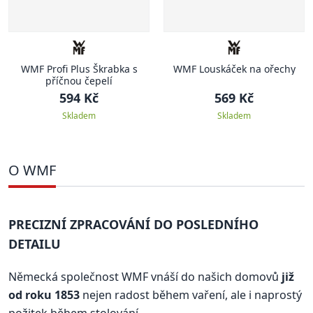
WMF Profi Plus Škrabka s
WMF Louskáček na ořechy
příčnou čepelí
594 Kč
569 Kč
Skladem
Skladem
O WMF
PRECIZNÍ ZPRACOVÁNÍ DO POSLEDNÍHO
DETAILU
Německá společnost WMF vnáší do našich domovů
již
od roku 1853
nejen radost během vaření, ale i naprostý