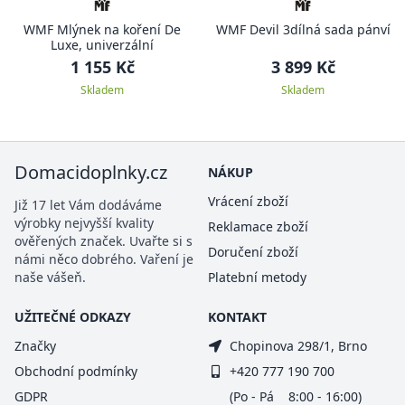
WMF Mlýnek na koření De
WMF Devil 3dílná sada pánví
Luxe, univerzální
1 155 Kč
3 899 Kč
Skladem
Skladem
Domacidoplnky.cz
NÁKUP
Vrácení zboží
Již 17 let Vám dodáváme
výrobky nejvyšší kvality
Reklamace zboží
ověřených značek. Uvařte si s
Doručení zboží
námi něco dobrého. Vaření je
naše vášeň.
Platební metody
UŽITEČNÉ ODKAZY
KONTAKT
Značky
Chopinova 298/1, Brno
Obchodní podmínky
+420 777 190 700
GDPR
(Po - Pá 8:00 - 16:00)