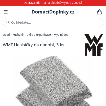
Doprava zdarma na objednávky nad 2000 Kč
DomaciDoplnky.cz
Co hledáte...
Úvod
/
Kuchyně
/
Úklid a organizace
/
Mytí nádobí
WMF Houbičky na nádobí, 3 ks