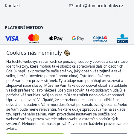
Kontakt
info@domacidoplnky.cz
PLATEBNÍ METODY
Cookies nás neminuly
Na těchto webových stránkách se používají soubory cookies a další síťové
identifikátory, které mohou také sloužit ke zpracování dalších osobních
údajů (např. jak procházíte naše stránky, jaký obsah Vás zajímá a také
volby, které provedete pomocí tohoto okna). Tyto identifikátory
používáme pro provoz stránek. Tyto údaje nám pomáhají provozovat a
DOPRAVCI
zlepšovat naše služby. Můžeme Vám také doporučovat obsah na základě
Vašich preferencí. Pro některé účely zpracování takto získaných údajů je
potřeba Váš souhlas. Svůj souhlas můžete změnit nebo odvolat pomocí
Upravit nastavení. V případě, že se rozhodnete souhlas neudělit či jej
odvoláte, nebudeme Vám moci doručovat personalizovaný obsah a/nebo
se Vám bude méně relevantní. Některé údaje zpracováváme na základě
BEZPEČNÝ OBCHOD
tzv. oprávněného zájmu. Vámi provedené nastavení se použije pro
webové stránky provozovatele tohoto webu a ostatních podpůrných
systémů. Nebudete tak muset provádět volbu pro každého provozovatele
zvlášť.