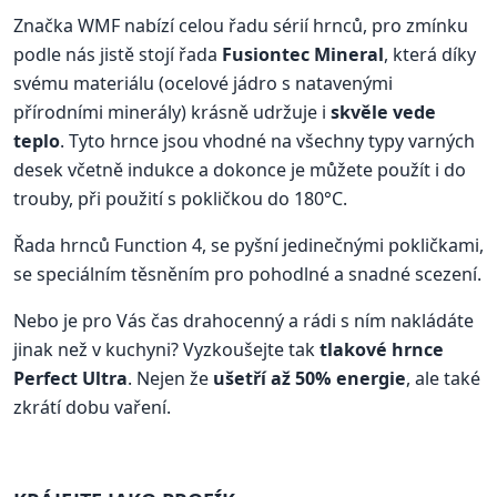
Značka WMF nabízí celou řadu sérií hrnců, pro zmínku
podle nás jistě stojí řada
Fusiontec Mineral
, která díky
svému materiálu (ocelové jádro s natavenými
přírodními minerály) krásně udržuje i
skvěle vede
teplo
. Tyto hrnce jsou vhodné na všechny typy varných
desek včetně indukce a dokonce je můžete použít i do
trouby, při použití s pokličkou do 180°C.
Řada hrnců Function 4, se pyšní jedinečnými pokličkami,
se speciálním těsněním pro pohodlné a snadné scezení.
Nebo je pro Vás čas drahocenný a rádi s ním nakládáte
jinak než v kuchyni? Vyzkoušejte tak
tlakové hrnce
Perfect Ultra
. Nejen že
ušetří až 50% energie
, ale také
zkrátí dobu vaření.