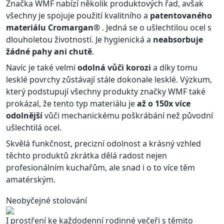
Značka WMF nabízí několik produktových řad, avšak
všechny je spojuje použití kvalitního a
patentovaného
materiálu Cromargan®
. Jedná se o ušlechtilou ocel s
dlouholetou životností. Je hygienická a
neabsorbuje
žádné pahy ani chutě
.
Navíc je také velmi
odolná vůči korozi
a díky tomu
lesklé povrchy zůstávají stále dokonale lesklé. Výzkum,
který podstupují všechny produkty značky WMF také
prokázal, že tento typ materiálu je
až o 150x více
odolnější
vůči mechanickému poškrábání než původní
ušlechtilá ocel.
Skvělá funkčnost, precizní odolnost a krásný vzhled
těchto produktů zkrátka dělá radost nejen
profesionálním kuchařům, ale snad i o to více těm
amatérským.
Neobyčejné stolování
I prostření ke každodenní rodinné večeři s těmito