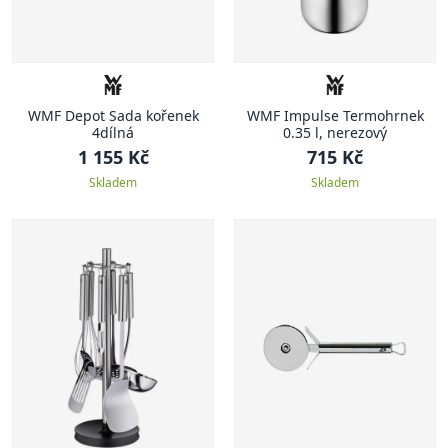
WMF Depot Sada kořenek
WMF Impulse Termohrnek
4dílná
0.35 l, nerezový
1 155 Kč
715 Kč
Skladem
Skladem