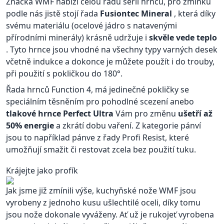
Značka WMF nabízí celou řadu sérií hrnců, pro zmínku
podle nás jistě stojí řada
Fusiontec Mineral
, která díky
svému materiálu (ocelové jádro s natavenými
přírodními minerály) krásně udržuje i
skvěle vede teplo
. Tyto hrnce jsou vhodné na všechny typy varných desek
včetně indukce a dokonce je můžete použít i do trouby,
při použití s pokličkou do 180°.
Řada hrnců Function 4, má jedinečné pokličky se
speciálním těsněním pro pohodlné scezení anebo
tlakové hrnce Perfect Ultra
Vám pro změnu
ušetří až
50% energie
a zkrátí dobu vaření. Z kategorie pánví
jsou to například pánve z řady Profi Resist, které
umožňují smažit či restovat zcela bez použití tuku.
Krájejte jako profík
Jak jsme již zmínili výše, kuchyňské nože WMF jsou
vyrobeny z jednoho kusu ušlechtilé oceli, díky tomu
jsou nože dokonale vyváženy. Ať už je rukojeť vyrobena