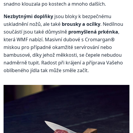
snadno klouzala po kostech a mnoho dalších.
Nezbytnými doplňky
jsou bloky k bezpečnému
uskladnění nožů, ale také
brousky a ocílky
. Nedílnou
součástí jsou také důmyslně
promyšlená prkénka
,
která WMF nabízí. Masivní dubové s Cromargan®
miskou pro případné okamžité servírování nebo
bambusové, díky jehož měkkosti, se čepele nebudou
nadměrně tupit. Radost při krájení a příprava Vašeho
oblíbeného jídla tak může směle začít.