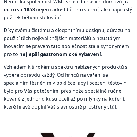
Německá společnost WMF vnáší do našich domovů
již
od roku 1853
nejen radost během vaření, ale i naprostý
požitek během stolování.
Díky svému čistému a elegantnímu designu, důrazu na
použití těch nejkvalitnějších materiálů a neustálým
inovacím se právem tato společnost stala synonymem
pro to
nejlepší gastronomické vybavení
.
Vzhledem k širokému spektru nabízených produktů si
vybere opravdu každý. Od hrnců na vaření se
speciálním těsněním v pokličce, aby i scezení těstovin
bylo pro Vás potěšením, přes nože speciálně ručně
kované z jednoho kusu oceli až po mlýnky na koření,
které hravě doplní Váš slavnostně prostřený stůl.