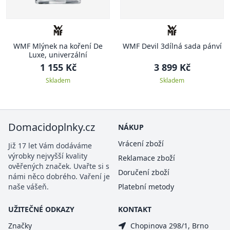
WMF Mlýnek na koření De
WMF Devil 3dílná sada pánví
Luxe, univerzální
1 155 Kč
3 899 Kč
Skladem
Skladem
Domacidoplnky.cz
NÁKUP
Vrácení zboží
Již 17 let Vám dodáváme
výrobky nejvyšší kvality
Reklamace zboží
ověřených značek. Uvařte si s
Doručení zboží
námi něco dobrého. Vaření je
naše vášeň.
Platební metody
UŽITEČNÉ ODKAZY
KONTAKT
Značky
Chopinova 298/1, Brno