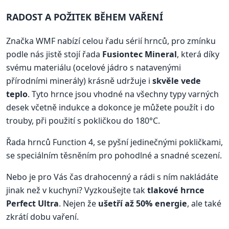
RADOST A POŽITEK BĚHEM VAŘENÍ
Značka WMF nabízí celou řadu sérií hrnců, pro zmínku
podle nás jistě stojí řada
Fusiontec Mineral
, která díky
svému materiálu (ocelové jádro s natavenými
přírodními minerály) krásně udržuje i
skvěle vede
teplo
. Tyto hrnce jsou vhodné na všechny typy varných
desek včetně indukce a dokonce je můžete použít i do
trouby, při použití s pokličkou do 180°C.
Řada hrnců Function 4, se pyšní jedinečnými pokličkami,
se speciálním těsněním pro pohodlné a snadné scezení.
Nebo je pro Vás čas drahocenný a rádi s ním nakládáte
jinak než v kuchyni? Vyzkoušejte tak
tlakové hrnce
Perfect Ultra
. Nejen že
ušetří až 50% energie
, ale také
zkrátí dobu vaření.