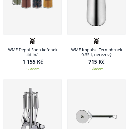
WMF Depot Sada kořenek
WMF Impulse Termohrnek
4dílná
0.35 l, nerezový
1 155 Kč
715 Kč
Skladem
Skladem