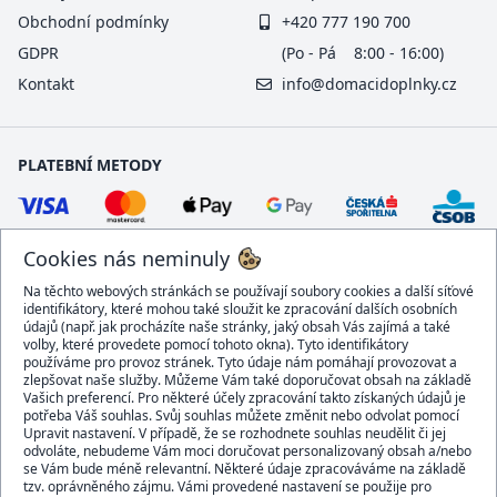
Obchodní podmínky
+420 777 190 700
GDPR
(Po - Pá 8:00 - 16:00)
Kontakt
info@domacidoplnky.cz
PLATEBNÍ METODY
Cookies nás neminuly
Na těchto webových stránkách se používají soubory cookies a další síťové
identifikátory, které mohou také sloužit ke zpracování dalších osobních
údajů (např. jak procházíte naše stránky, jaký obsah Vás zajímá a také
volby, které provedete pomocí tohoto okna). Tyto identifikátory
používáme pro provoz stránek. Tyto údaje nám pomáhají provozovat a
DOPRAVCI
zlepšovat naše služby. Můžeme Vám také doporučovat obsah na základě
Vašich preferencí. Pro některé účely zpracování takto získaných údajů je
potřeba Váš souhlas. Svůj souhlas můžete změnit nebo odvolat pomocí
Upravit nastavení. V případě, že se rozhodnete souhlas neudělit či jej
odvoláte, nebudeme Vám moci doručovat personalizovaný obsah a/nebo
se Vám bude méně relevantní. Některé údaje zpracováváme na základě
BEZPEČNÝ OBCHOD
tzv. oprávněného zájmu. Vámi provedené nastavení se použije pro