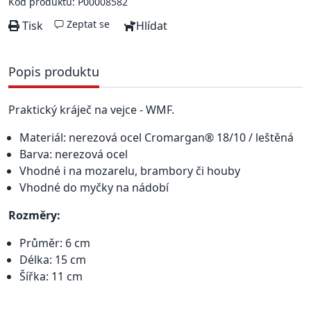
Kód produktu: P00008582
Zeptat se
Tisk
Hlídat
Popis produktu
Praktický kráječ na vejce - WMF.
Materiál: nerezová ocel Cromargan® 18/10 / leštěná
Barva: nerezová ocel
Vhodné i na mozarelu, brambory či houby
Vhodné do myčky na nádobí
Rozměry:
Průměr: 6 cm
Délka: 15 cm
Šířka: 11 cm