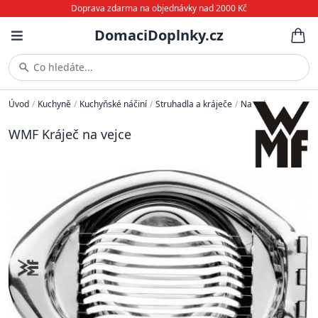
Doprava zdarma na objednávky nad 2000 Kč
DomaciDoplnky.cz
Co hledáte...
Úvod
/
Kuchyně
/
Kuchyňské náčiní
/
Struhadla a kráječe
/
Na vejce
WMF Kráječ na vejce