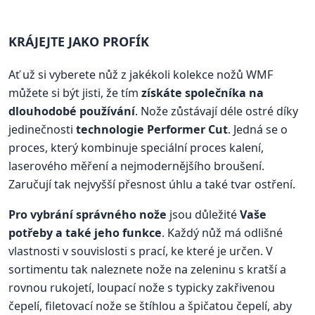
KRÁJEJTE JAKO PROFÍK
Ať už si vyberete nůž z jakékoli kolekce nožů WMF
můžete si být jisti, že tím
získáte společníka na
dlouhodobé používání
. Nože zůstávají déle ostré díky
jedinečnosti
technologie Performer Cut
. Jedná se o
proces, který kombinuje speciální proces kalení,
laserového měření a nejmodernějšího broušení.
Zaručují tak nejvyšší přesnost úhlu a také tvar ostření.
Pro vybrání správného nože
jsou důležité
Vaše
potřeby a také jeho funkce
. Každý nůž má odlišné
vlastnosti v souvislosti s prací, ke které je určen. V
sortimentu tak naleznete nože na zeleninu s kratší a
rovnou rukojetí, loupací nože s typicky zakřivenou
čepelí, filetovací nože se štíhlou a špičatou čepelí, aby