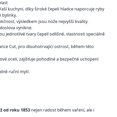
plast
aší kuchyni, díky široké čepeli hladce naporcuje ryby
 bylinky.
kčnost, výsledkem jsou nože nejvyšší kvality.
doslova vynikne.
u jednotlivé tvary čepelí odlišné, vlastnosti speciálně
ce Cut, pro dlouhotrvající ostrost, během této
vé oceli, zajišťuje pohodlné a bezpečné uchopení
dně ruční mytí.
iž od roku 1853
nejen radost během vaření, ale i