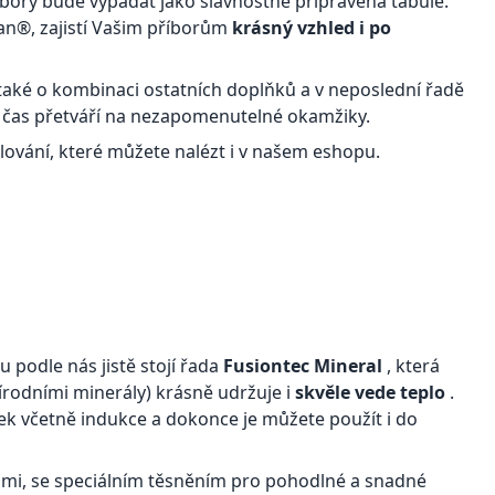
íbory bude vypadat jako slavnostně připravená tabule.
an®, zajistí Vašim příborům
krásný vzhled i po
 také o kombinaci ostatních doplňků a v neposlední řadě
 čas přetváří na nezapomenutelné okamžiky.
lování, které můžete nalézt i v našem eshopu.
 podle nás jistě stojí řada
Fusiontec Mineral
, která
írodními minerály) krásně udržuje i
skvěle vede teplo
.
ek včetně indukce a dokonce je můžete použít i do
kami, se speciálním těsněním pro pohodlné a snadné