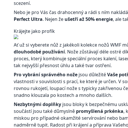
scezení.
Nebo je pro Vás čas drahocenný a rádi s ním nakládá
Perfect Ultra
. Nejen že
ušetří až 50% energie
, ale t
Krájejte jako profík
Ať už si vyberete nůž z jakékoli kolekce nožů WMF může
dlouhodobé používání
. Nože zůstávají déle ostré d
proces, který kombinuje speciální proces kalení, la
tak nejvyšší přesnost úhlu a také tvar ostření.
Pro vybrání správného nože
jsou důležité
Vaše pot
vlastnosti v souvislosti s prací, ke které je určen. V 
rovnou rukojetí, loupací nože s typicky zakřivenou čep
snadno klouzala po kostech a mnoho dalších.
Nezbytnými doplňky
jsou bloky k bezpečnému uskl
součástí jsou také důmyslně
promyšlená prkénka
,
miskou pro případné okamžité servírování nebo bam
nadměrně tupit. Radost při krájení a příprava Vašeho