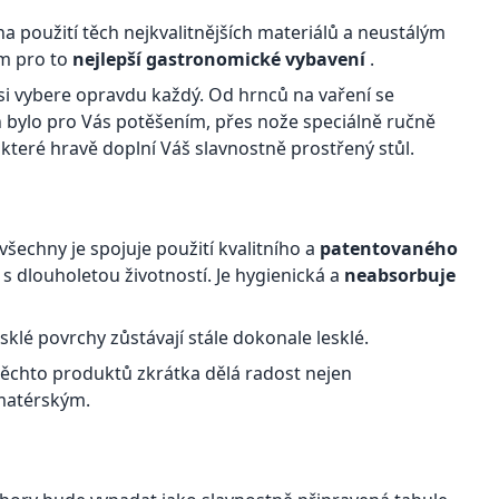
 použití těch nejkvalitnějších materiálů a neustálým
m pro to
nejlepší gastronomické vybavení
.
i vybere opravdu každý. Od hrnců na vaření se
in bylo pro Vás potěšením, přes nože speciálně ručně
které hravě doplní Váš slavnostně prostřený stůl.
šechny je spojuje použití kvalitního a
patentovaného
l s dlouholetou životností. Je hygienická a
neabsorbuje
sklé povrchy zůstávají stále dokonale lesklé.
 těchto produktů zkrátka dělá radost nejen
amatérským.