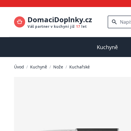
DomaciDoplnky.cz
Váš partner v kuchyni již
17
let
Kuchyně
Úvod
/
Kuchyně
/
Nože
/
Kuchařské