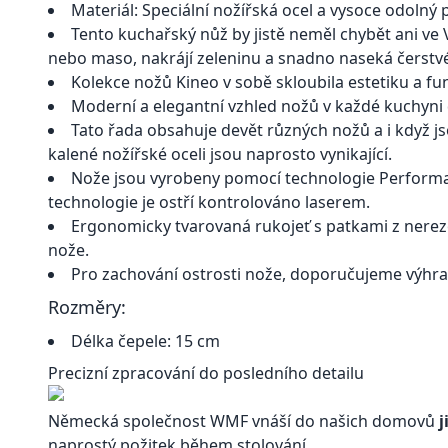
Materiál: Speciální nožířská ocel a vysoce odolný 
Tento kuchařský nůž by jistě neměl chybět ani ve V
nebo maso, nakrájí zeleninu a snadno naseká čerstvé
Kolekce nožů Kineo v sobě skloubila estetiku a fun
Moderní a elegantní vzhled nožů v každé kuchyni 
Tato řada obsahuje devět různých nožů a i když jso
kalené nožířské oceli jsou naprosto vynikající.
Nože jsou vyrobeny pomocí technologie Performan
technologie je ostří kontrolováno laserem.
Ergonomicky tvarovaná rukojeť s patkami z nerezo
nože.
Pro zachování ostrosti nože, doporučujeme výhra
Rozměry:
Délka čepele: 15 cm
Precizní zpracování do posledního detailu
Německá společnost WMF vnáší do našich domovů
j
naprostý požitek během stolování.