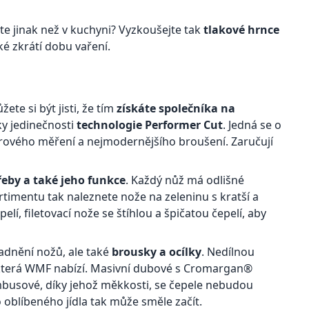
te jinak než v kuchyni? Vyzkoušejte tak
tlakové hrnce
aké zkrátí dobu vaření.
te si být jisti, že tím
získáte společníka na
íky jedinečnosti
technologie Performer Cut
. Jedná se o
serového měření a nejmodernějšího broušení. Zaručují
řeby a také jeho funkce
. Každý nůž má odlišné
sortimentu tak naleznete nože na zeleninu s kratší a
elí, filetovací nože se štíhlou a špičatou čepelí, aby
adnění nožů, ale také
brousky a ocílky
. Nedílnou
 která WMF nabízí. Masivní dubové s Cromargan®
busové, díky jehož měkkosti, se čepele nebudou
 oblíbeného jídla tak může směle začít.