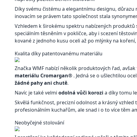
Díky svému čistému a elegantnímu designu, důrazu na
inovacím se právem tato společnost stala synonyme
Vzhledem k širokému spektru nabízených produktů s
speciálním těsněním v pokličce, aby i scezení těstov
kované z jednoho kusu oceli až po mlýnky na koření, 
Kvalita díky patentovanému materiálu
Značka WMF nabízí několik produktových řad, avšak v
materiálu Cromargan®
. Jedná se o ušlechtilou oce
žádné pahy ani chutě
.
Navíc je také velmi
odolná vůči korozi
a díky tomu le
Skvělá funkčnost, precizní odolnost a krásný vzhled
profesionálním kuchařům, ale snad i o to více těm 
Neobyčejné stolování