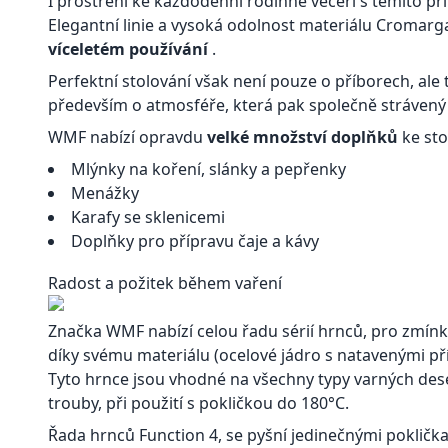
I prostření ke každodenní rodinné večeři s těmito př
Elegantní linie a vysoká odolnost materiálu Cromarg
víceletém používání
.
Perfektní stolování však není pouze o příborech, ale
především o atmosféře, která pak společně strávený
WMF nabízí opravdu
velké množství doplňků
ke sto
Mlýnky na koření, slánky a pepřenky
Menážky
Karafy se sklenicemi
Doplňky pro přípravu čaje a kávy
Radost a požitek během vaření
Značka WMF nabízí celou řadu sérií hrnců, pro zmínku
díky svému materiálu (ocelové jádro s natavenými př
Tyto hrnce jsou vhodné na všechny typy varných des
trouby, při použití s pokličkou do 180°C.
Řada hrnců Function 4, se pyšní jedinečnými poklič