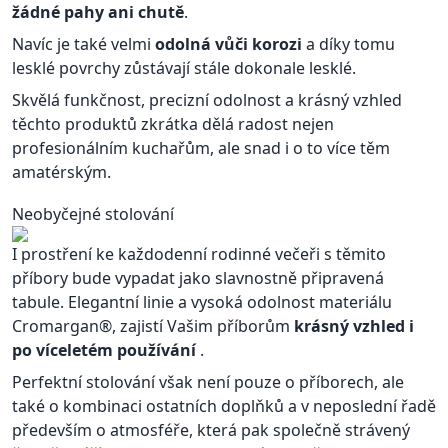
žádné pahy ani chutě
.
Navíc je také velmi
odolná vůči korozi
a díky tomu
lesklé povrchy zůstávají stále dokonale lesklé.
Skvělá funkčnost, precizní odolnost a krásný vzhled
těchto produktů zkrátka dělá radost nejen
profesionálním kuchařům, ale snad i o to více těm
amatérským.
Neobyčejné stolování
I prostření ke každodenní rodinné večeři s těmito
příbory bude vypadat jako slavnostně připravená
tabule. Elegantní linie a vysoká odolnost materiálu
Cromargan®, zajistí Vašim příborům
krásný vzhled i
po víceletém používání
.
Perfektní stolování však není pouze o příborech, ale
také o kombinaci ostatních doplňků a v neposlední řadě
především o atmosféře, která pak společně strávený