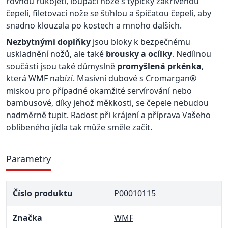
rovnou rukojetí, loupací nože s typicky zakřivenou
čepelí, filetovací nože se štíhlou a špičatou čepelí, aby
snadno klouzala po kostech a mnoho dalších.
Nezbytnými doplňky
jsou bloky k bezpečnému
uskladnění nožů, ale také
brousky a ocílky
. Nedílnou
součástí jsou také důmyslně
promyšlená prkénka
,
která WMF nabízí. Masivní dubové s Cromargan®
miskou pro případné okamžité servírování nebo
bambusové, díky jehož měkkosti, se čepele nebudou
nadměrně tupit. Radost při krájení a příprava Vašeho
oblíbeného jídla tak může směle začít.
Parametry
Číslo produktu
P00010115
Značka
WMF