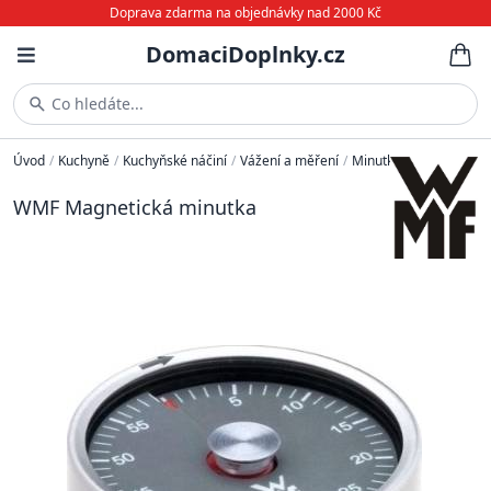
Doprava zdarma na objednávky nad 2000 Kč
DomaciDoplnky.cz
Co hledáte...
Úvod
/
Kuchyně
/
Kuchyňské náčiní
/
Vážení a měření
/
Minutky
WMF Magnetická minutka