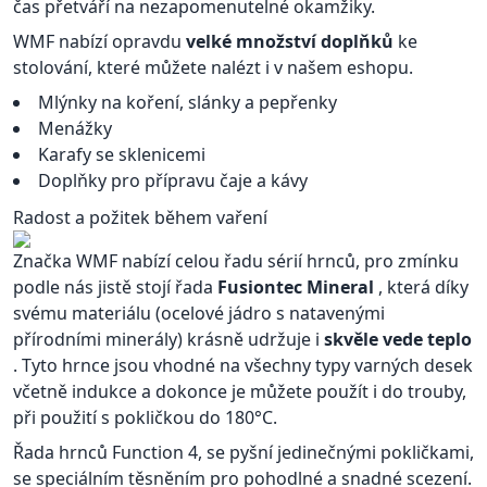
čas přetváří na nezapomenutelné okamžiky.
WMF nabízí opravdu
velké množství doplňků
ke
stolování, které můžete nalézt i v našem eshopu.
Mlýnky na koření, slánky a pepřenky
Menážky
Karafy se sklenicemi
Doplňky pro přípravu čaje a kávy
Radost a požitek během vaření
Značka WMF nabízí celou řadu sérií hrnců, pro zmínku
podle nás jistě stojí řada
Fusiontec Mineral
, která díky
svému materiálu (ocelové jádro s natavenými
přírodními minerály) krásně udržuje i
skvěle vede teplo
. Tyto hrnce jsou vhodné na všechny typy varných desek
včetně indukce a dokonce je můžete použít i do trouby,
při použití s pokličkou do 180°C.
Řada hrnců Function 4, se pyšní jedinečnými pokličkami,
se speciálním těsněním pro pohodlné a snadné scezení.