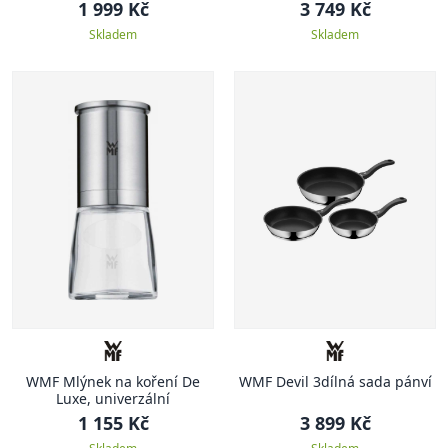
1 999 Kč
3 749 Kč
Skladem
Skladem
WMF Mlýnek na koření De
WMF Devil 3dílná sada pánví
Luxe, univerzální
1 155 Kč
3 899 Kč