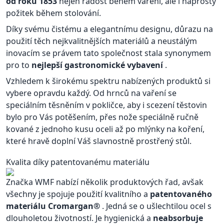
od roku 1853
nejen radost během vaření, ale i naprostý
požitek během stolování.
Díky svému čistému a elegantnímu designu, důrazu na
použití těch nejkvalitnějších materiálů a neustálým
inovacím se právem tato společnost stala synonymem
pro to
nejlepší gastronomické vybavení
.
Vzhledem k širokému spektru nabízených produktů si
vybere opravdu každý. Od hrnců na vaření se
speciálním těsněním v pokličce, aby i scezení těstovin
bylo pro Vás potěšením, přes nože speciálně ručně
kované z jednoho kusu oceli až po mlýnky na koření,
které hravě doplní Váš slavnostně prostřený stůl.
Kvalita díky patentovanému materiálu
Značka WMF nabízí několik produktových řad, avšak
všechny je spojuje použití kvalitního a
patentovaného
materiálu Cromargan®
. Jedná se o ušlechtilou ocel s
dlouholetou životností. Je hygienická a
neabsorbuje