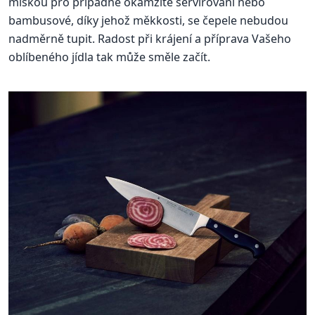
miskou pro případné okamžité servírování nebo
bambusové, díky jehož měkkosti, se čepele nebudou
nadměrně tupit. Radost při krájení a příprava Vašeho
oblíbeného jídla tak může směle začít.