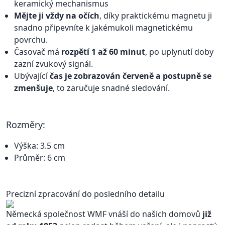
keramický mechanismus
Mějte ji vždy na očích
, díky praktickému magnetu ji
snadno připevníte k jakémukoli magnetickému
povrchu.
Časovač má
rozpětí 1 až 60 minut
, po uplynutí doby
zazní zvukový signál.
Ubývající
čas je zobrazován červeně a postupně se
zmenšuje
, to zaručuje snadné sledování.
Rozměry:
Výška: 3.5 cm
Průměr: 6 cm
Precizní zpracování do posledního detailu
Německá společnost WMF vnáší do našich domovů
již