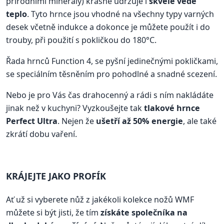
přírodními minerály) krásně udržuje i
skvěle vede
teplo
. Tyto hrnce jsou vhodné na všechny typy varných
desek včetně indukce a dokonce je můžete použít i do
trouby, při použití s pokličkou do 180°C.
Řada hrnců Function 4, se pyšní jedinečnými pokličkami,
se speciálním těsněním pro pohodlné a snadné scezení.
Nebo je pro Vás čas drahocenný a rádi s ním nakládáte
jinak než v kuchyni? Vyzkoušejte tak
tlakové hrnce
Perfect Ultra
. Nejen že
ušetří až 50% energie
, ale také
zkrátí dobu vaření.
KRÁJEJTE JAKO PROFÍK
Ať už si vyberete nůž z jakékoli kolekce nožů WMF
můžete si být jisti, že tím
získáte společníka na