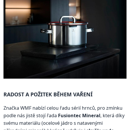
RADOST A POŽITEK BĚHEM VAŘENÍ
Značka WMF nabízí celou řadu sérií hrnců, pro zmínku
podle nás jistě stojí řada
Fusiontec Mineral
, která díky
svému materiálu (ocelové jádro s natavenými