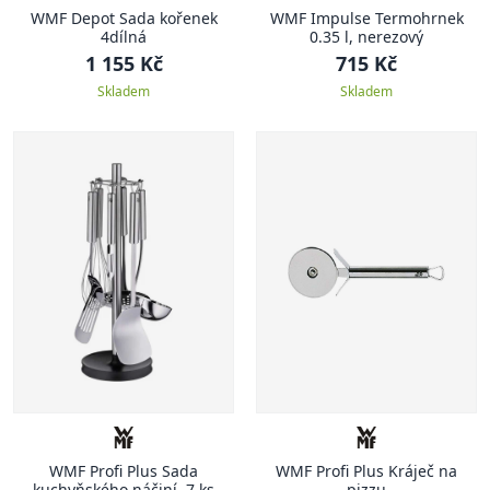
WMF Depot Sada kořenek
WMF Impulse Termohrnek
4dílná
0.35 l, nerezový
1 155 Kč
715 Kč
Skladem
Skladem
WMF Profi Plus Sada
WMF Profi Plus Kráječ na
kuchyňského náčiní, 7 ks
pizzu