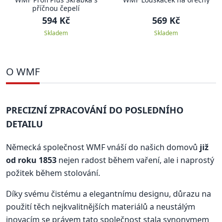
příčnou čepelí
594 Kč
569 Kč
Skladem
Skladem
O WMF
PRECIZNÍ ZPRACOVÁNÍ DO POSLEDNÍHO
DETAILU
Německá společnost WMF vnáší do našich domovů
již
od roku 1853
nejen radost během vaření, ale i naprostý
požitek během stolování.
Díky svému čistému a elegantnímu designu, důrazu na
použití těch nejkvalitnějších materiálů a neustálým
inovacím se právem tato společnost stala synonymem