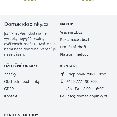
Skladem
Skladem
Domacidoplnky.cz
NÁKUP
Vrácení zboží
Již 17 let Vám dodáváme
výrobky nejvyšší kvality
Reklamace zboží
ověřených značek. Uvařte si s
Doručení zboží
námi něco dobrého. Vaření je
naše vášeň.
Platební metody
UŽITEČNÉ ODKAZY
KONTAKT
Značky
Chopinova 298/1, Brno
Obchodní podmínky
+420 777 190 700
GDPR
(Po - Pá 8:00 - 16:00)
Kontakt
info@domacidoplnky.cz
PLATEBNÍ METODY