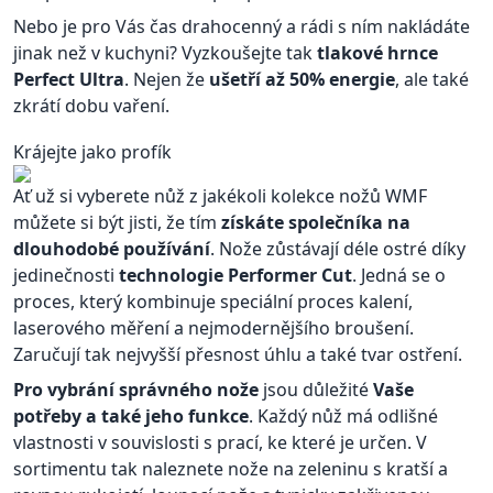
Nebo je pro Vás čas drahocenný a rádi s ním nakládáte
jinak než v kuchyni? Vyzkoušejte tak
tlakové hrnce
Perfect Ultra
. Nejen že
ušetří až 50% energie
, ale také
zkrátí dobu vaření.
Krájejte jako profík
Ať už si vyberete nůž z jakékoli kolekce nožů WMF
můžete si být jisti, že tím
získáte společníka na
dlouhodobé používání
. Nože zůstávají déle ostré díky
jedinečnosti
technologie Performer Cut
. Jedná se o
proces, který kombinuje speciální proces kalení,
laserového měření a nejmodernějšího broušení.
Zaručují tak nejvyšší přesnost úhlu a také tvar ostření.
Pro vybrání správného nože
jsou důležité
Vaše
potřeby a také jeho funkce
. Každý nůž má odlišné
vlastnosti v souvislosti s prací, ke které je určen. V
sortimentu tak naleznete nože na zeleninu s kratší a