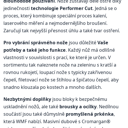
dlouhodobé používání
. Nože zůstávají déle ostré díky
jedinečnosti
technologie Performer Cut
. Jedná se o
proces, který kombinuje speciální proces kalení,
laserového měření a nejmodernějšího broušení.
Zaručují tak nejvyšší přesnost úhlu a také tvar ostření.
Pro vybrání správného nože
jsou důležité
Vaše
potřeby a také jeho funkce
. Každý nůž má odlišné
vlastnosti v souvislosti s prací, ke které je určen. V
sortimentu tak naleznete nože na zeleninu s kratší a
rovnou rukojetí, loupací nože s typicky zakřivenou
čepelí, filetovací nože se štíhlou a špičatou čepelí, aby
snadno klouzala po kostech a mnoho dalších.
Nezbytnými doplňky
jsou bloky k bezpečnému
uskladnění nožů, ale také
brousky a ocílky
. Nedílnou
součástí jsou také důmyslně
promyšlená prkénka
,
která WMF nabízí. Masivní dubové s Cromargan®