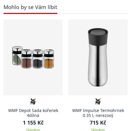
Mohlo by se Vám líbit
WMF Depot Sada kořenek
WMF Impulse Termohrnek
4dílná
0.35 l, nerezový
1 155 Kč
715 Kč
Skladem
Skladem