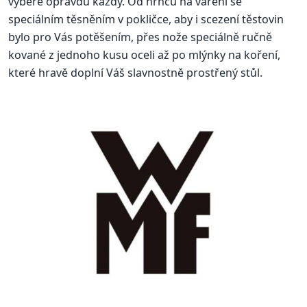
vybere opravdu každý. Od hrnců na vaření se
speciálním těsněním v pokličce, aby i scezení těstovin
bylo pro Vás potěšením, přes nože speciálně ručně
kované z jednoho kusu oceli až po mlýnky na koření,
které hravě doplní Váš slavnostně prostřený stůl.