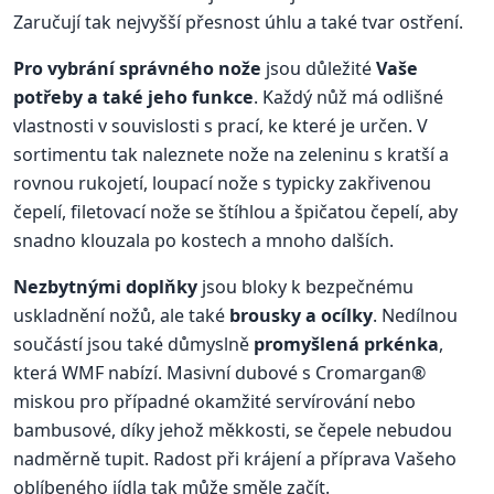
Zaručují tak nejvyšší přesnost úhlu a také tvar ostření.
Pro vybrání správného nože
jsou důležité
Vaše
potřeby a také jeho funkce
. Každý nůž má odlišné
vlastnosti v souvislosti s prací, ke které je určen. V
sortimentu tak naleznete nože na zeleninu s kratší a
rovnou rukojetí, loupací nože s typicky zakřivenou
čepelí, filetovací nože se štíhlou a špičatou čepelí, aby
snadno klouzala po kostech a mnoho dalších.
Nezbytnými doplňky
jsou bloky k bezpečnému
uskladnění nožů, ale také
brousky a ocílky
. Nedílnou
součástí jsou také důmyslně
promyšlená prkénka
,
která WMF nabízí. Masivní dubové s Cromargan®
miskou pro případné okamžité servírování nebo
bambusové, díky jehož měkkosti, se čepele nebudou
nadměrně tupit. Radost při krájení a příprava Vašeho
oblíbeného jídla tak může směle začít.