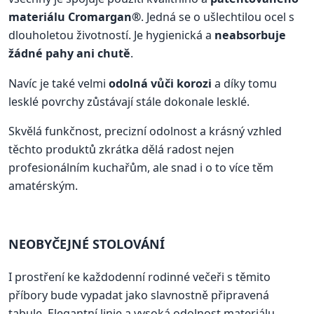
materiálu Cromargan®
. Jedná se o ušlechtilou ocel s
dlouholetou životností. Je hygienická a
neabsorbuje
žádné pahy ani chutě
.
Navíc je také velmi
odolná vůči korozi
a díky tomu
lesklé povrchy zůstávají stále dokonale lesklé.
Skvělá funkčnost, precizní odolnost a krásný vzhled
těchto produktů zkrátka dělá radost nejen
profesionálním kuchařům, ale snad i o to více těm
amatérským.
NEOBYČEJNÉ STOLOVÁNÍ
I prostření ke každodenní rodinné večeři s těmito
příbory bude vypadat jako slavnostně připravená
tabule. Elegantní linie a vysoká odolnost materiálu