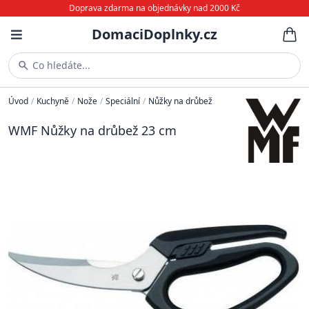
Doprava zdarma na objednávky nad 2000 Kč
DomaciDoplnky.cz
Co hledáte...
Úvod
/
Kuchyně
/
Nože
/
Speciální
/
Nůžky na drůbež
WMF Nůžky na drůbež 23 cm