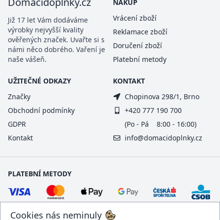
Domacidoplnky.cz
NÁKUP
Vrácení zboží
Již 17 let Vám dodáváme
výrobky nejvyšší kvality
Reklamace zboží
ověřených značek. Uvařte si s
Doručení zboží
námi něco dobrého. Vaření je
naše vášeň.
Platební metody
UŽITEČNÉ ODKAZY
KONTAKT
Značky
Chopinova 298/1, Brno
Obchodní podmínky
+420 777 190 700
GDPR
(Po - Pá 8:00 - 16:00)
Kontakt
info@domacidoplnky.cz
PLATEBNÍ METODY
Cookies nás neminuly