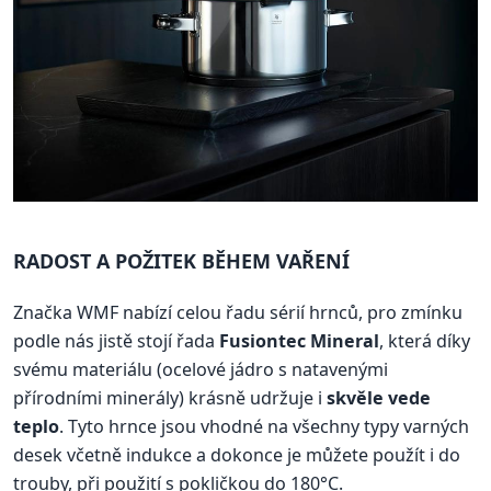
RADOST A POŽITEK BĚHEM VAŘENÍ
Značka WMF nabízí celou řadu sérií hrnců, pro zmínku
podle nás jistě stojí řada
Fusiontec Mineral
, která díky
svému materiálu (ocelové jádro s natavenými
přírodními minerály) krásně udržuje i
skvěle vede
teplo
. Tyto hrnce jsou vhodné na všechny typy varných
desek včetně indukce a dokonce je můžete použít i do
trouby, při použití s pokličkou do 180°C.