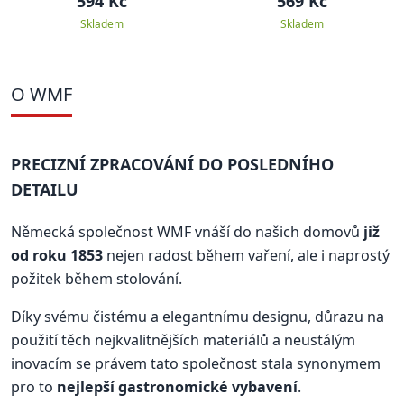
594 Kč
569 Kč
Skladem
Skladem
O WMF
PRECIZNÍ ZPRACOVÁNÍ DO POSLEDNÍHO
DETAILU
Německá společnost WMF vnáší do našich domovů
již
od roku 1853
nejen radost během vaření, ale i naprostý
požitek během stolování.
Díky svému čistému a elegantnímu designu, důrazu na
použití těch nejkvalitnějších materiálů a neustálým
inovacím se právem tato společnost stala synonymem
pro to
nejlepší gastronomické vybavení
.