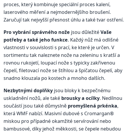
proces, který kombinuje speciální proces kalení,
laserového měření a nejmodernějšího broušení.
Zaručují tak nejvyšší přesnost úhlu a také tvar ostření.
Pro vybrání správného nože
jsou důležité
Vaše
potřeby a také jeho funkce
. Každý nůž má odlišné
vlastnosti v souvislosti s prací, ke které je určen. V
sortimentu tak naleznete nože na zeleninu s kratší a
rovnou rukojetí, loupací nože s typicky zakřivenou
čepelí, filetovací nože se štíhlou a špičatou čepelí, aby
snadno klouzala po kostech a mnoho dalších.
Nezbytnými doplňky
jsou bloky k bezpečnému
uskladnění nožů, ale také
brousky a ocílky
. Nedílnou
součástí jsou také důmyslně
promyšlená prkénka
,
která WMF nabízí. Masivní dubové s Cromargan®
miskou pro případné okamžité servírování nebo
bambusové, díky jehož měkkosti, se čepele nebudou