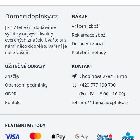
Domacidoplnky.cz
NÁKUP
Vrácení zboží
Již 17 let Vám dodáváme
výrobky nejvyšší kvality
Reklamace zboží
ověřených značek. Uvařte si s
Doručení zboží
námi něco dobrého. Vaření je
naše vášeň.
Platební metody
UŽITEČNÉ ODKAZY
KONTAKT
Značky
Chopinova 298/1, Brno
Obchodní podmínky
+420 777 190 700
GDPR
(Po - Pá 8:00 - 16:00)
Kontakt
info@domacidoplnky.cz
PLATEBNÍ METODY