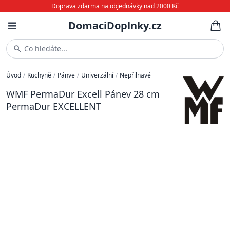
Doprava zdarma na objednávky nad 2000 Kč
DomaciDoplnky.cz
Co hledáte...
Úvod
/
Kuchyně
/
Pánve
/
Univerzální
/
Nepřilnavé
WMF PermaDur Excell Pánev 28 cm
PermaDur EXCELLENT