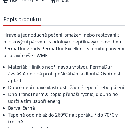
Tisk
Hlídat
Popis produktu
Hravé a jednoduché pečení, smažení nebo restování s
hliníkovými pánvemi s odolným nepřilnavým povrchem
PermaDur z řady PermaDur Excellent. S těmito pánvemi
připravíte vše - WMF.
Materiál: Hliník s nepřilnavou vrstvou PermaDur
/ zvláště odolná proti poškrábání a dlouhá životnost
/ plast
Dobré nepřilnavé vlastnosti, žádné lepení nebo pálení
Dno TransTherm®: teplo přenáší rychle, dlouho ho
udrží a tím uspoří energii
Barva: černá
Tepelně odolné až do 260°C na sporáku / do 70°C v
troubě