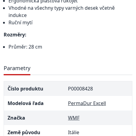
Ergonomická plastová rukojeť
Vhodné na všechny typy varných desek včetně
indukce
Ruční mytí
Rozměry:
Průměr: 28 cm
Parametry
Číslo produktu
P00008428
Modelová řada
PermaDur Excell
Značka
WMF
Země původu
Itálie