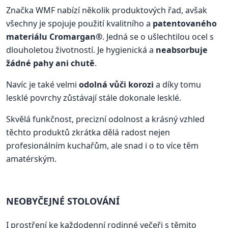
Značka WMF nabízí několik produktových řad, avšak
všechny je spojuje použití kvalitního a
patentovaného
materiálu Cromargan®
. Jedná se o ušlechtilou ocel s
dlouholetou životností. Je hygienická a
neabsorbuje
žádné pahy ani chutě
.
Navíc je také velmi
odolná vůči korozi
a díky tomu
lesklé povrchy zůstávají stále dokonale lesklé.
Skvělá funkčnost, precizní odolnost a krásný vzhled
těchto produktů zkrátka dělá radost nejen
profesionálním kuchařům, ale snad i o to více těm
amatérským.
NEOBYČEJNÉ STOLOVÁNÍ
I prostření ke každodenní rodinné večeři s těmito