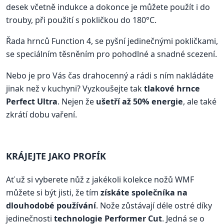
desek včetně indukce a dokonce je můžete použít i do
trouby, při použití s pokličkou do 180°C.
Řada hrnců Function 4, se pyšní jedinečnými pokličkami,
se speciálním těsněním pro pohodlné a snadné scezení.
Nebo je pro Vás čas drahocenný a rádi s ním nakládáte
jinak než v kuchyni? Vyzkoušejte tak
tlakové hrnce
Perfect Ultra
. Nejen že
ušetří až 50% energie
, ale také
zkrátí dobu vaření.
KRÁJEJTE JAKO PROFÍK
Ať už si vyberete nůž z jakékoli kolekce nožů WMF
můžete si být jisti, že tím
získáte společníka na
dlouhodobé používání
. Nože zůstávají déle ostré díky
jedinečnosti
technologie Performer Cut
. Jedná se o