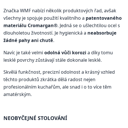
Značka WMF nabízí několik produktových řad, avšak
všechny je spojuje použití kvalitního a
patentovaného
materiálu Cromargan®
. Jedná se o ušlechtilou ocel s
dlouholetou životností. Je hygienická a
neabsorbuje
žádné pahy ani chutě
.
Navíc je také velmi
odolná vůči korozi
a díky tomu
lesklé povrchy zůstávají stále dokonale lesklé.
Skvělá funkčnost, precizní odolnost a krásný vzhled
těchto produktů zkrátka dělá radost nejen
profesionálním kuchařům, ale snad i o to více těm
amatérským.
NEOBYČEJNÉ STOLOVÁNÍ