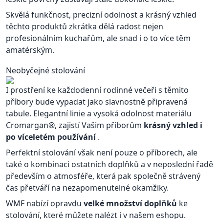
Skvělá funkčnost, precizní odolnost a krásný vzhled
těchto produktů zkrátka dělá radost nejen
profesionálním kuchařům, ale snad i o to více těm
amatérským.
Neobyčejné stolování
I prostření ke každodenní rodinné večeři s těmito
příbory bude vypadat jako slavnostně připravená
tabule. Elegantní linie a vysoká odolnost materiálu
Cromargan®, zajistí Vašim příborům
krásný vzhled i
po víceletém používání
.
Perfektní stolování však není pouze o příborech, ale
také o kombinaci ostatních doplňků a v neposlední řadě
především o atmosféře, která pak společně strávený
čas přetváří na nezapomenutelné okamžiky.
WMF nabízí opravdu
velké množství doplňků
ke
stolování, které můžete nalézt i v našem eshopu.