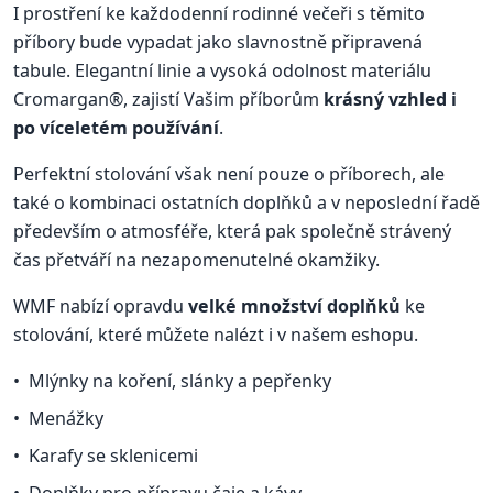
I prostření ke každodenní rodinné večeři s těmito
příbory bude vypadat jako slavnostně připravená
tabule. Elegantní linie a vysoká odolnost materiálu
Cromargan®, zajistí Vašim příborům
krásný vzhled i
po víceletém používání
.
Perfektní stolování však není pouze o příborech, ale
také o kombinaci ostatních doplňků a v neposlední řadě
především o atmosféře, která pak společně strávený
čas přetváří na nezapomenutelné okamžiky.
WMF nabízí opravdu
velké množství doplňků
ke
stolování, které můžete nalézt i v našem eshopu.
Mlýnky na koření, slánky a pepřenky
Menážky
Karafy se sklenicemi