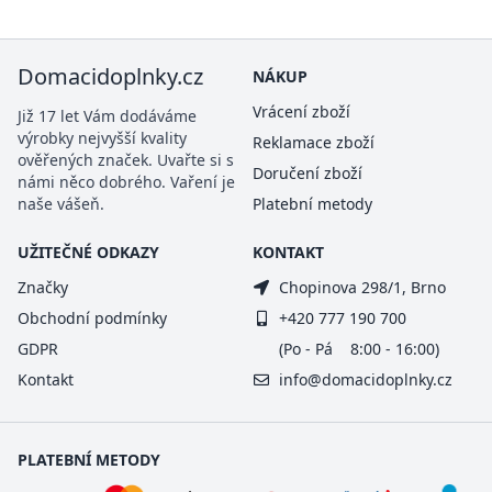
Domacidoplnky.cz
NÁKUP
Vrácení zboží
Již 17 let Vám dodáváme
výrobky nejvyšší kvality
Reklamace zboží
ověřených značek. Uvařte si s
Doručení zboží
námi něco dobrého. Vaření je
naše vášeň.
Platební metody
UŽITEČNÉ ODKAZY
KONTAKT
Značky
Chopinova 298/1, Brno
Obchodní podmínky
+420 777 190 700
GDPR
(Po - Pá 8:00 - 16:00)
Kontakt
info@domacidoplnky.cz
PLATEBNÍ METODY