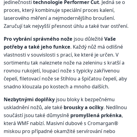
jedinečnosti
technologie Performer Cut
. Jedná se o
proces, který kombinuje speciální proces kalení,
laserového měření a nejmodernějšího broušení.
Zaručují tak nejvyšší přesnost úhlu a také tvar ostření.
Pro vybrání správného nože
jsou důležité
Vaše
potřeby a také jeho funkce
. Každý nůž má odlišné
vlastnosti v souvislosti s prací, ke které je určen. V
sortimentu tak naleznete nože na zeleninu s kratší a
rovnou rukojetí, loupací nože s typicky zakřivenou
čepelí, filetovací nože se štíhlou a špičatou čepelí, aby
snadno klouzala po kostech a mnoho dalších.
Nezbytnými doplňky
jsou bloky k bezpečnému
uskladnění nožů, ale také
brousky a ocílky
. Nedílnou
součástí jsou také důmyslně
promyšlená prkénka
,
která WMF nabízí. Masivní dubové s Cromargan®
miskou pro případné okamžité servírování nebo