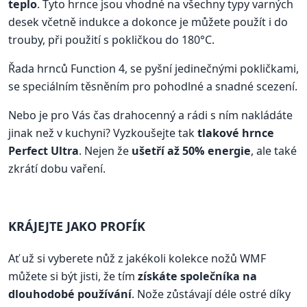
teplo
. Tyto hrnce jsou vhodné na všechny typy varných
desek včetně indukce a dokonce je můžete použít i do
trouby, při použití s pokličkou do 180°C.
Řada hrnců Function 4, se pyšní jedinečnými pokličkami,
se speciálním těsněním pro pohodlné a snadné scezení.
Nebo je pro Vás čas drahocenný a rádi s ním nakládáte
jinak než v kuchyni? Vyzkoušejte tak
tlakové hrnce
Perfect Ultra
. Nejen že
ušetří až 50% energie
, ale také
zkrátí dobu vaření.
KRÁJEJTE JAKO PROFÍK
Ať už si vyberete nůž z jakékoli kolekce nožů WMF
můžete si být jisti, že tím
získáte společníka na
dlouhodobé používání
. Nože zůstávají déle ostré díky