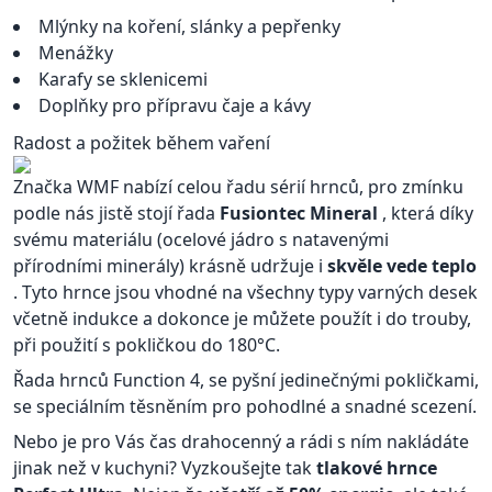
Mlýnky na koření, slánky a pepřenky
Menážky
Karafy se sklenicemi
Doplňky pro přípravu čaje a kávy
Radost a požitek během vaření
Značka WMF nabízí celou řadu sérií hrnců, pro zmínku
podle nás jistě stojí řada
Fusiontec Mineral
, která díky
svému materiálu (ocelové jádro s natavenými
přírodními minerály) krásně udržuje i
skvěle vede teplo
. Tyto hrnce jsou vhodné na všechny typy varných desek
včetně indukce a dokonce je můžete použít i do trouby,
při použití s pokličkou do 180°C.
Řada hrnců Function 4, se pyšní jedinečnými pokličkami,
se speciálním těsněním pro pohodlné a snadné scezení.
Nebo je pro Vás čas drahocenný a rádi s ním nakládáte
jinak než v kuchyni? Vyzkoušejte tak
tlakové hrnce