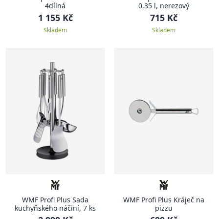
4dílná
0.35 l, nerezový
1 155 Kč
715 Kč
Skladem
Skladem
WMF Profi Plus Sada
WMF Profi Plus Kráječ na
kuchyňského náčiní, 7 ks
pizzu