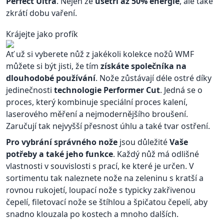
Perfect Ultra
. Nejen že
ušetří až 50% energie
, ale také
zkrátí dobu vaření.
Krájejte jako profík
Ať už si vyberete nůž z jakékoli kolekce nožů WMF
můžete si být jisti, že tím
získáte společníka na
dlouhodobé používání
. Nože zůstávají déle ostré díky
jedinečnosti
technologie Performer Cut
. Jedná se o
proces, který kombinuje speciální proces kalení,
laserového měření a nejmodernějšího broušení.
Zaručují tak nejvyšší přesnost úhlu a také tvar ostření.
Pro vybrání správného nože
jsou důležité
Vaše
potřeby a také jeho funkce
. Každý nůž má odlišné
vlastnosti v souvislosti s prací, ke které je určen. V
sortimentu tak naleznete nože na zeleninu s kratší a
rovnou rukojetí, loupací nože s typicky zakřivenou
čepelí, filetovací nože se štíhlou a špičatou čepelí, aby
snadno klouzala po kostech a mnoho dalších.