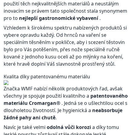
použití těch nejkvalitnějších materiálů a neustálým
inovacím se právem tato společnost stala synonymem
pro to
nejlepší gastronomické vybavení
.
Vzhledem k širokému spektru nabízených produktů si
vybere opravdu každý. Od hrnců na vaření se
speciálním těsněním v pokličce, aby i scezení těstovin
bylo pro Vás potěšením, přes nože speciálně ručně
kované z jednoho kusu oceli až po mlýnky na koření,
které hravě doplní Váš slavnostně prostřený stůl.
Kvalita díky patentovanému materiálu
Značka WMF nabízí několik produktových řad, avšak
všechny je spojuje použití kvalitního a
patentovaného
materiálu Cromargan®
. Jedná se o ušlechtilou ocel s
dlouholetou životností. Je hygienická a
neabsorbuje
žádné pahy ani chutě
.
Navíc je také velmi
odolná vůči korozi
a díky tomu
lesklé povrchy zůstávají stále dokonale lesklé.