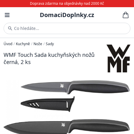
Doprava zdarma na objednávky nad 2000 Kč
DomaciDoplnky.cz
Co hledáte...
Úvod
/
Kuchyně
/
Nože
/
Sady
WMF Touch Sada kuchyňských nožů
černá, 2 ks