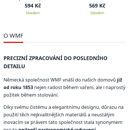
594 Kč
569 Kč
Skladem
Skladem
O WMF
PRECIZNÍ ZPRACOVÁNÍ DO POSLEDNÍHO
DETAILU
Německá společnost WMF vnáší do našich domovů
již
od roku 1853
nejen radost během vaření, ale i naprostý
požitek během stolování.
Díky svému čistému a elegantnímu designu, důrazu na
použití těch nejkvalitnějších materiálů a neustálým
inovacím se právem tato společnost stala synonymem
pro to
nejlepší gastronomické vybavení
.