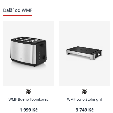
Další od WMF
WMF Bueno Topinkovač
WMF Lono Stolní gril
1 999 Kč
3 749 Kč