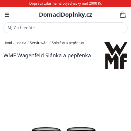
Doprava zdarma na objednávky nad 2000 Kč
DomaciDoplnky.cz
Co hledáte...
Úvod
/
Jídelna
/
Servírování
/
Solničky a pepřenky
WMF Wagenfeld Slánka a pepřenka