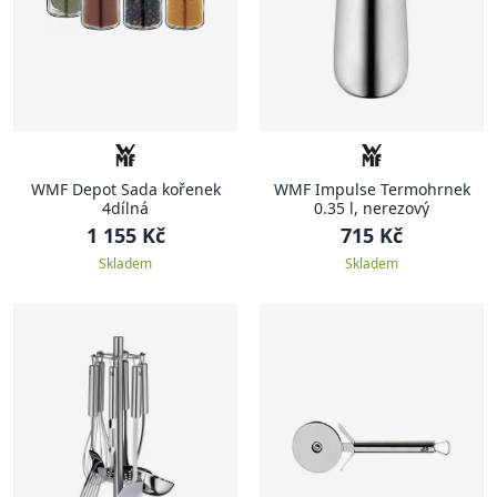
WMF Depot Sada kořenek
WMF Impulse Termohrnek
4dílná
0.35 l, nerezový
1 155 Kč
715 Kč
Skladem
Skladem