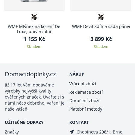
WMF Mlýnek na koření De
WMF Devil 3dílná sada pánví
Luxe, univerzální
1 155 Kč
3 899 Kč
Skladem
Skladem
Domacidoplnky.cz
NÁKUP
Vrácení zboží
Již 17 let Vám dodáváme
výrobky nejvyšší kvality
Reklamace zboží
ověřených značek. Uvařte si s
Doručení zboží
námi něco dobrého. Vaření je
naše vášeň.
Platební metody
UŽITEČNÉ ODKAZY
KONTAKT
Značky
Chopinova 298/1, Brno