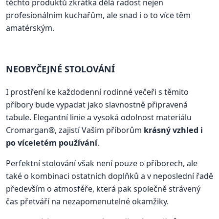
těchto produktů zkrátka dělá radost nejen
profesionálním kuchařům, ale snad i o to více těm
amatérským.
NEOBYČEJNÉ STOLOVÁNÍ
I prostření ke každodenní rodinné večeři s těmito
příbory bude vypadat jako slavnostně připravená
tabule. Elegantní linie a vysoká odolnost materiálu
Cromargan®, zajistí Vašim příborům
krásný vzhled i
po víceletém používání
.
Perfektní stolování však není pouze o příborech, ale
také o kombinaci ostatních doplňků a v neposlední řadě
především o atmosféře, která pak společně strávený
čas přetváří na nezapomenutelné okamžiky.