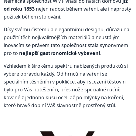
Německá společnost WMF vnáší do našich domovů
již
od roku 1853
nejen radost během vaření, ale i naprostý
požitek během stolování.
Díky svému čistému a elegantnímu designu, důrazu na
použití těch nejkvalitnějších materiálů a neustálým
inovacím se právem tato společnost stala synonymem
pro to
nejlepší gastronomické vybavení
.
Vzhledem k širokému spektru nabízených produktů si
vybere opravdu každý. Od hrnců na vaření se
speciálním těsněním v pokličce, aby i scezení těstovin
bylo pro Vás potěšením, přes nože speciálně ručně
kované z jednoho kusu oceli až po mlýnky na koření,
které hravě doplní Váš slavnostně prostřený stůl.