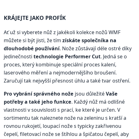
KRÁJEJTE JAKO PROFÍK
Ať už si vyberete nůž z jakékoli kolekce nožů WMF
můžete si být jisti, že tím
získáte společníka na
dlouhodobé používání
. Nože zůstávají déle ostré díky
jedinečnosti
technologie Performer Cut
. Jedná se o
proces, který kombinuje speciální proces kalení,
laserového měření a nejmodernějšího broušení.
Zaručují tak nejvyšší přesnost úhlu a také tvar ostření.
Pro vybrání správného nože
jsou důležité
Vaše
potřeby a také jeho funkce
. Každý nůž má odlišné
vlastnosti v souvislosti s prací, ke které je určen. V
sortimentu tak naleznete nože na zeleninu s kratší a
rovnou rukojetí, loupací nože s typicky zakřivenou
čepelí, filetovací nože se štíhlou a špičatou čepelí, aby