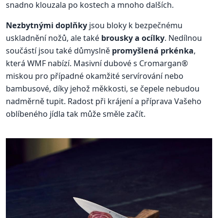
snadno klouzala po kostech a mnoho dalších.
Nezbytnými doplňky
jsou bloky k bezpečnému
uskladnění nožů, ale také
brousky a ocílky
. Nedílnou
součástí jsou také důmyslně
promyšlená prkénka
,
která WMF nabízí. Masivní dubové s Cromargan®
miskou pro případné okamžité servírování nebo
bambusové, díky jehož měkkosti, se čepele nebudou
nadměrně tupit. Radost při krájení a příprava Vašeho
oblíbeného jídla tak může směle začít.