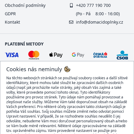
Obchodní podmínky
+420 777 190 700
GDPR
(Po - Pá 8:00 - 16:00)
Kontakt
info@domacidoplnky.cz
PLATEBNÍ METODY
Cookies nás neminuly
Na těchto webových stránkách se používají soubory cookies a další síťové
identifikátory, které mohou také sloužit ke zpracování dalších osobních
údajů (např. jak procházíte naše stránky, jaký obsah Vás zajímá a také
volby, které provedete pomocí tohoto okna). Tyto identifikátory
používáme pro provoz stránek. Tyto údaje nám pomáhají provozovat a
DOPRAVCI
zlepšovat naše služby. Můžeme Vám také doporučovat obsah na základě
Vašich preferencí. Pro některé účely zpracování takto získaných údajů je
potřeba Váš souhlas. Svůj souhlas můžete změnit nebo odvolat pomocí
Upravit nastavení. V případě, že se rozhodnete souhlas neudělit či jej
odvoláte, nebudeme Vám moci doručovat personalizovaný obsah a/nebo
se Vám bude méně relevantní. Některé údaje zpracováváme na základě
BEZPEČNÝ OBCHOD
tzv. oprávněného zájmu. Vámi provedené nastavení se použije pro