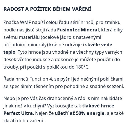
RADOST A POŽITEK BĚHEM VAŘENÍ
Značka WMF nabízí celou řadu sérií hrnců, pro zmínku
podle nás jistě stojí řada
Fusiontec Mineral
, která díky
svému materiálu (ocelové jádro s natavenými
přírodními minerály) krásně udržuje i
skvěle vede
teplo
. Tyto hrnce jsou vhodné na všechny typy varných
desek včetně indukce a dokonce je můžete použít i do
trouby, při použití s pokličkou do 180°C.
Řada hrnců Function 4, se pyšní jedinečnými pokličkami,
se speciálním těsněním pro pohodlné a snadné scezení.
Nebo je pro Vás čas drahocenný a rádi s ním nakládáte
jinak než v kuchyni? Vyzkoušejte tak
tlakové hrnce
Perfect Ultra
. Nejen že
ušetří až 50% energie
, ale také
zkrátí dobu vaření.