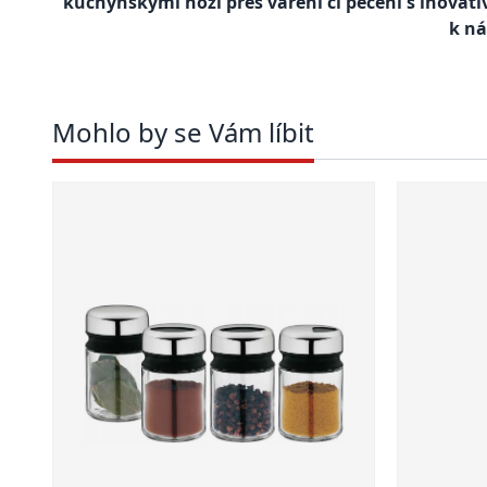
kuchyňskými noži přes vaření či pečení s inovat
k n
Mohlo by se Vám líbit