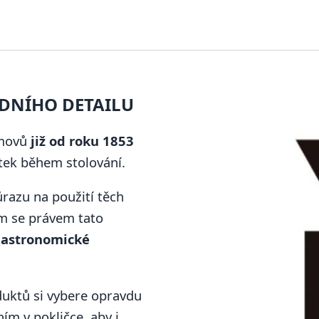
EDNÍHO DETAILU
omovů
již od roku 1853
itek během stolování.
razu na použití těch
ím se právem tato
gastronomické
uktů si vybere opravdu
ím v pokličce, aby i