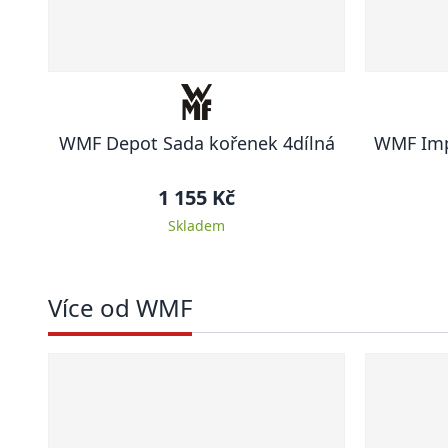
WMF Depot Sada kořenek 4dílná
WMF Imp
1 155 Kč
Skladem
Více od WMF