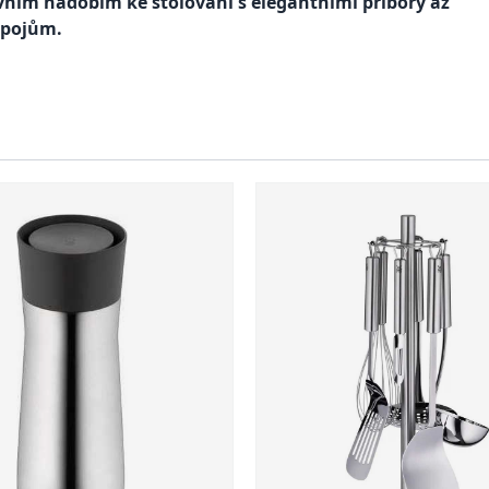
ivním nádobím ke stolování s elegantními příbory až
ápojům.