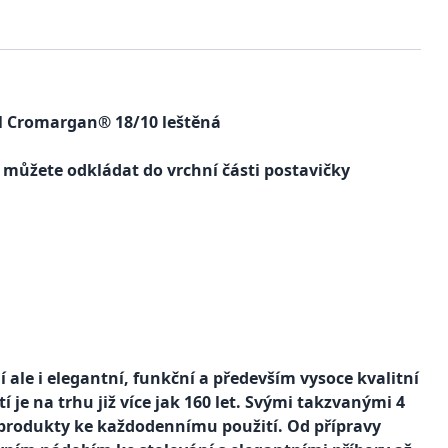
cel Cromargan® 18/10 leštěná
 můžete odkládat do vrchní části postavičky
ale i elegantní, funkční a především vysoce kvalitní
e na trhu již více jak 160 let. Svými takzvanými 4
produkty ke každodennímu použití. Od přípravy