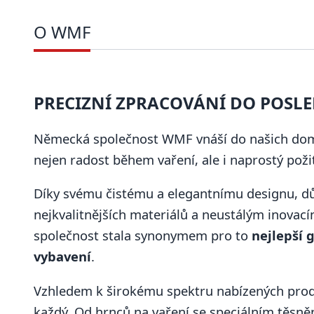
O WMF
PRECIZNÍ ZPRACOVÁNÍ DO POSL
Německá společnost WMF vnáší do našich d
nejen radost během vaření, ale i naprostý pož
Díky svému čistému a elegantnímu designu, dů
nejkvalitnějších materiálů a neustálým inovac
společnost stala synonymem pro to
nejlepší 
vybavení
.
Vzhledem k širokému spektru nabízených prod
každý. Od hrnců na vaření se speciálním těsněn