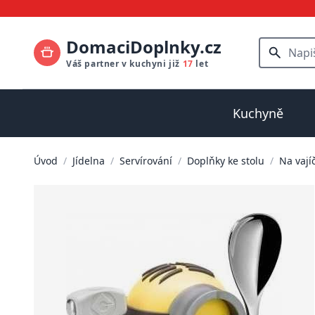
DomaciDoplnky.cz
Váš partner v kuchyni již
17
let
Kuchyně
Úvod
/
Jídelna
/
Servírování
/
Doplňky ke stolu
/
Na vají