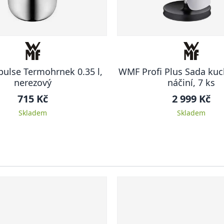
ulse Termohrnek 0.35 l,
WMF Profi Plus Sada ku
nerezový
náčiní, 7 ks
715 Kč
2 999 Kč
Skladem
Skladem