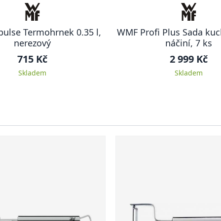
ulse Termohrnek 0.35 l,
WMF Profi Plus Sada ku
nerezový
náčiní, 7 ks
715 Kč
2 999 Kč
Skladem
Skladem