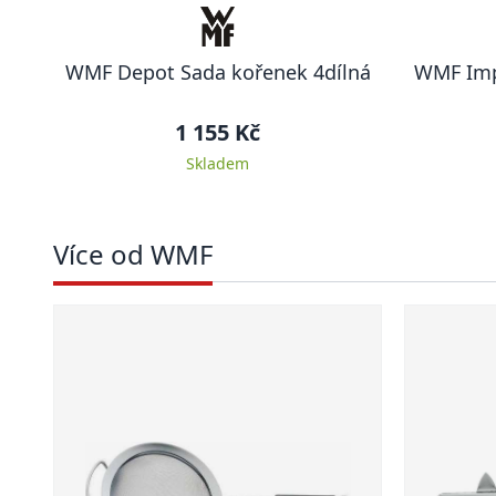
WMF Depot Sada kořenek 4dílná
WMF Imp
1 155 Kč
Skladem
Více od WMF