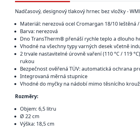
Nadčasový, designový tlakový hrnec bez vložky - WM
Materiál: nerezová ocel Cromargan 18/10 leštěná /
Barva: nerezová
Dno TransTherm® přenáší rychle teplo a dlouho ho 
Vhodné na všechny typy varných desek včetně ind
2 trvale nastavitelné úrovně vaření (110 °C / 119 °C
rukou
Bezpečnost ověřená TÜV: automatická ochrana pr
Integrovaná měrná stupnice
Vhodné do myčky na nádobí mimo těsnícího kroužk
Rozměry:
Objem: 6,5 litru
Ø 22 cm
Výška: 18,5 cm