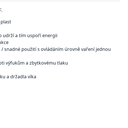
F.
 plast
udrží a tím uspoří energii
ukce
) / snadné použití s ​​ovládáním úrovně vaření jednou
oti výfukům a zbytkovému tlaku
u a držadla víka