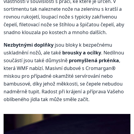
vlastnosti v souvislosti s prací, ke které je určen. V
sortimentu tak naleznete nože na zeleninu s kratší a
rovnou rukojetí, loupací nože s typicky zakřivenou
čepelí, filetovací nože se štíhlou a špičatou čepelí, aby
snadno klouzala po kostech a mnoho dalších.
Nezbytnými doplňky
jsou bloky k bezpečnému
uskladnění nožů, ale také
brousky a ocílky
. Nedílnou
součástí jsou také důmyslně
promyšlená prkénka
,
která WMF nabízí. Masivní dubové s Cromargan®
miskou pro případné okamžité servírování nebo
bambusové, díky jehož měkkosti, se čepele nebudou
nadměrně tupit. Radost při krájení a příprava Vašeho
oblíbeného jídla tak může směle začít.