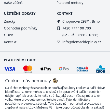
naše vášeň.
Platební metody
UŽITEČNÉ ODKAZY
KONTAKT
Značky
Chopinova 298/1, Brno
Obchodní podmínky
+420 777 190 700
GDPR
(Po - Pá 8:00 - 16:00)
Kontakt
info@domacidoplnky.cz
PLATEBNÍ METODY
Cookies nás neminuly
Na těchto webových stránkách se používají soubory cookies a další síťové
identifikátory, které mohou také sloužit ke zpracování dalších osobních
údajů (např. jak procházíte naše stránky, jaký obsah Vás zajímá a také
volby, které provedete pomocí tohoto okna). Tyto identifikátory
používáme pro provoz stránek. Tyto údaje nám pomáhají provozovat a
DOPRAVCI
zlepšovat naše služby. Můžeme Vám také doporučovat obsah na základě