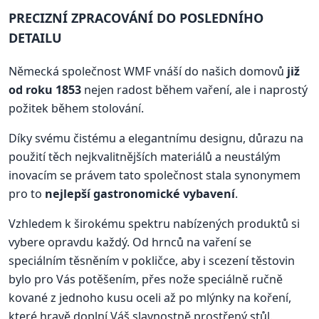
PRECIZNÍ ZPRACOVÁNÍ DO POSLEDNÍHO
DETAILU
Německá společnost WMF vnáší do našich domovů
již
od roku 1853
nejen radost během vaření, ale i naprostý
požitek během stolování.
Díky svému čistému a elegantnímu designu, důrazu na
použití těch nejkvalitnějších materiálů a neustálým
inovacím se právem tato společnost stala synonymem
pro to
nejlepší gastronomické vybavení
.
Vzhledem k širokému spektru nabízených produktů si
vybere opravdu každý. Od hrnců na vaření se
speciálním těsněním v pokličce, aby i scezení těstovin
bylo pro Vás potěšením, přes nože speciálně ručně
kované z jednoho kusu oceli až po mlýnky na koření,
které hravě doplní Váš slavnostně prostřený stůl.