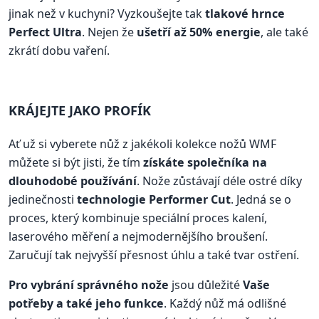
jinak než v kuchyni? Vyzkoušejte tak
tlakové hrnce
Perfect Ultra
. Nejen že
ušetří až 50% energie
, ale také
zkrátí dobu vaření.
KRÁJEJTE JAKO PROFÍK
Ať už si vyberete nůž z jakékoli kolekce nožů WMF
můžete si být jisti, že tím
získáte společníka na
dlouhodobé používání
. Nože zůstávají déle ostré díky
jedinečnosti
technologie Performer Cut
. Jedná se o
proces, který kombinuje speciální proces kalení,
laserového měření a nejmodernějšího broušení.
Zaručují tak nejvyšší přesnost úhlu a také tvar ostření.
Pro vybrání správného nože
jsou důležité
Vaše
potřeby a také jeho funkce
. Každý nůž má odlišné