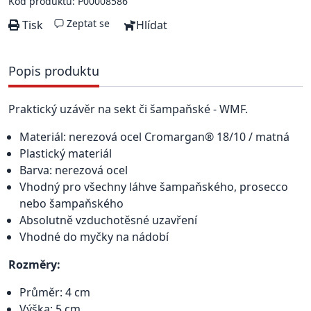
Kód produktu: P00008586
Zeptat se
Tisk
Hlídat
Popis produktu
Praktický uzávěr na sekt či šampaňské - WMF.
Materiál: nerezová ocel Cromargan® 18/10 / matná
Plastický materiál
Barva: nerezová ocel
Vhodný pro všechny láhve šampaňského, prosecco
nebo šampaňského
Absolutně vzduchotěsné uzavření
Vhodné do myčky na nádobí
Rozměry:
Průměr: 4 cm
Výška: 5 cm