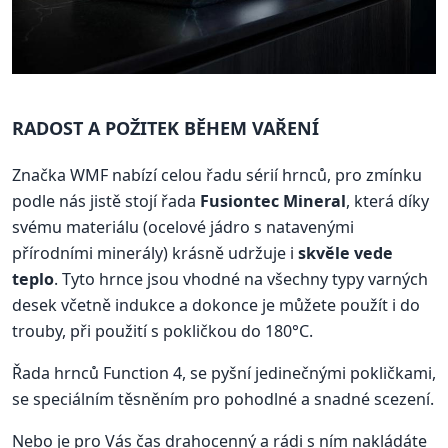
RADOST A POŽITEK BĚHEM VAŘENÍ
Značka WMF nabízí celou řadu sérií hrnců, pro zmínku
podle nás jistě stojí řada
Fusiontec Mineral
, která díky
svému materiálu (ocelové jádro s natavenými
přírodními minerály) krásně udržuje i
skvěle vede
teplo
. Tyto hrnce jsou vhodné na všechny typy varných
desek včetně indukce a dokonce je můžete použít i do
trouby, při použití s pokličkou do 180°C.
Řada hrnců Function 4, se pyšní jedinečnými pokličkami,
se speciálním těsněním pro pohodlné a snadné scezení.
Nebo je pro Vás čas drahocenný a rádi s ním nakládáte