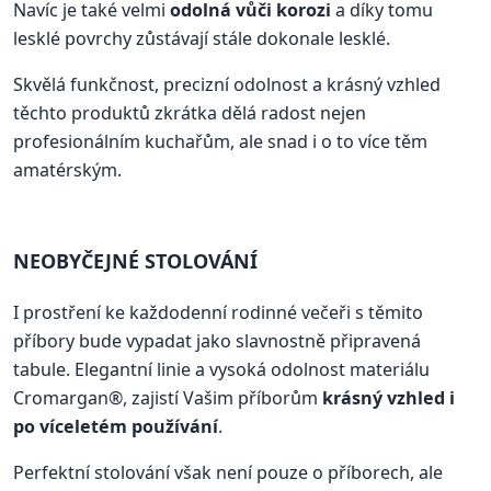
Navíc je také velmi
odolná vůči korozi
a díky tomu
lesklé povrchy zůstávají stále dokonale lesklé.
Skvělá funkčnost, precizní odolnost a krásný vzhled
těchto produktů zkrátka dělá radost nejen
profesionálním kuchařům, ale snad i o to více těm
amatérským.
NEOBYČEJNÉ STOLOVÁNÍ
I prostření ke každodenní rodinné večeři s těmito
příbory bude vypadat jako slavnostně připravená
tabule. Elegantní linie a vysoká odolnost materiálu
Cromargan®, zajistí Vašim příborům
krásný vzhled i
po víceletém používání
.
Perfektní stolování však není pouze o příborech, ale