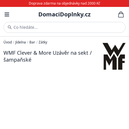
Doprava zdarma na objednávky nad 2000 Kč
DomaciDoplnky.cz
Co hledáte...
Úvod
/
Jídelna
/
Bar
/
Zátky
WMF Clever & More Uzávěr na sekt /
šampaňské