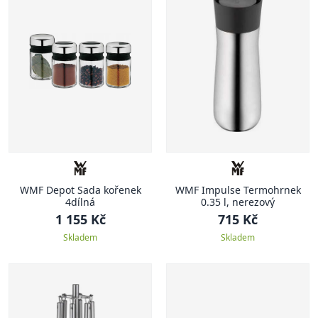
WMF Depot Sada kořenek
WMF Impulse Termohrnek
4dílná
0.35 l, nerezový
1 155 Kč
715 Kč
Skladem
Skladem