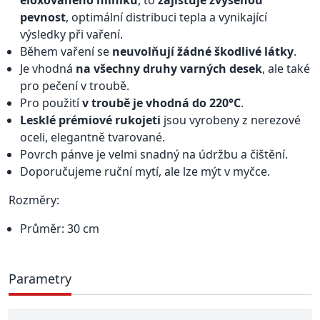
eloxovaného hliníku
, to
zajišťuje zvýšenou
pevnost
, optimální distribuci tepla a vynikající
výsledky při vaření.
Během vaření se
neuvolňují žádné škodlivé látky
.
Je vhodná
na všechny druhy varných desek
, ale také
pro pečení v troubě.
Pro použití
v troubě je vhodná do 220°C
.
Lesklé prémiové rukojeti
jsou vyrobeny z nerezové
oceli, elegantně tvarované.
Povrch pánve je velmi snadný na údržbu a čištění.
Doporučujeme ruční mytí, ale lze mýt v myčce.
Rozměry:
Průměr: 30 cm
Parametry