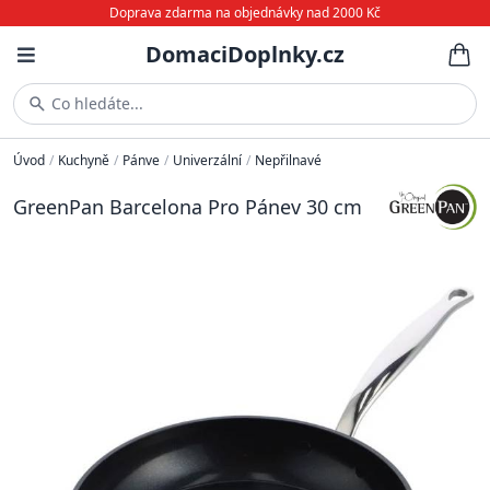
Doprava zdarma na objednávky nad 2000 Kč
DomaciDoplnky.cz
Co hledáte...
Úvod
/
Kuchyně
/
Pánve
/
Univerzální
/
Nepřilnavé
GreenPan Barcelona Pro Pánev 30 cm