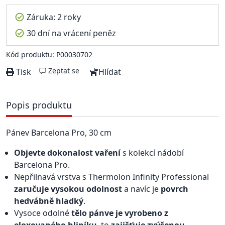
Záruka: 2 roky
30 dní na vrácení peněz
Kód produktu: P00030702
Zeptat se
Tisk
Hlídat
Popis produktu
Pánev Barcelona Pro, 30 cm
Objevte dokonalost vaření
s kolekcí nádobí
Barcelona Pro.
Nepřilnavá vrstva s Thermolon Infinity Professional
zaručuje vysokou odolnost
a navíc je
povrch
hedvábně hladký
.
Vysoce odolné
tělo pánve je vyrobeno z