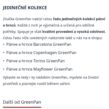
JEDINEČNÉ KOLEKCE
Značka GreenPan nabízí celou
řadu jedinečných kolekcí pánví
a hrnců
. Každá z nich je výjimečná a určená pro odlišné
potřeby. Spojuje je však
kvalitní provedení a vysoká odolnost
.
Celou řadu níže uvedených naleznete také u nás na e-shopu:
Pánve a hrnce Barcelona GreenPan
Pánve a hrnce Copenhagen GreenPan
Pánve a hrnce Torino GreenPan
Pánve a hrnce Mayflower GreenPan
Vybavte se tedy i Vy nádobím GreenPan, myslete na životní
prostředí a poznejte rozdíl během vaření.
Další od GreenPan