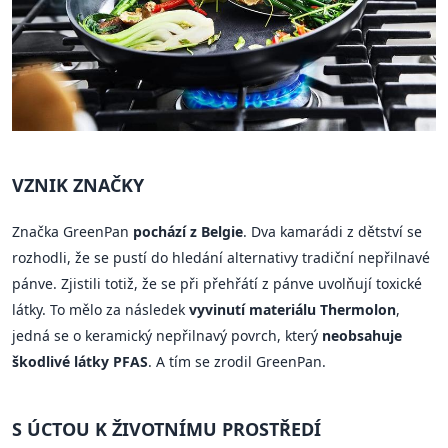
VZNIK ZNAČKY
Značka GreenPan
pochází z Belgie
. Dva kamarádi z dětství se
rozhodli, že se pustí do hledání alternativy tradiční nepřilnavé
pánve. Zjistili totiž, že se při přehřátí z pánve uvolňují toxické
látky. To mělo za následek
vyvinutí materiálu Thermolon
,
jedná se o keramický nepřilnavý povrch, který
neobsahuje
škodlivé látky PFAS
. A tím se zrodil GreenPan.
S ÚCTOU K ŽIVOTNÍMU PROSTŘEDÍ