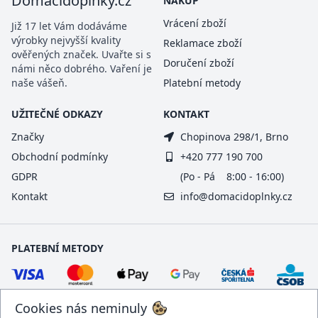
Domacidoplnky.cz
NÁKUP
Vrácení zboží
Již 17 let Vám dodáváme
výrobky nejvyšší kvality
Reklamace zboží
ověřených značek. Uvařte si s
Doručení zboží
námi něco dobrého. Vaření je
naše vášeň.
Platební metody
UŽITEČNÉ ODKAZY
KONTAKT
Značky
Chopinova 298/1, Brno
Obchodní podmínky
+420 777 190 700
GDPR
(Po - Pá 8:00 - 16:00)
Kontakt
info@domacidoplnky.cz
PLATEBNÍ METODY
Cookies nás neminuly