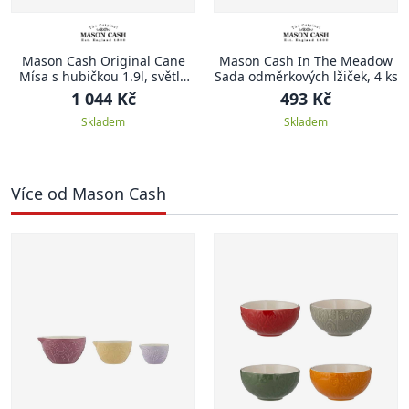
Mason Cash Original Cane
Mason Cash In The Meadow
Mísa s hubičkou 1.9l, světle
Sada odměrkových lžiček, 4 ks
hnědá
1 044 Kč
493 Kč
Skladem
Skladem
Více od Mason Cash