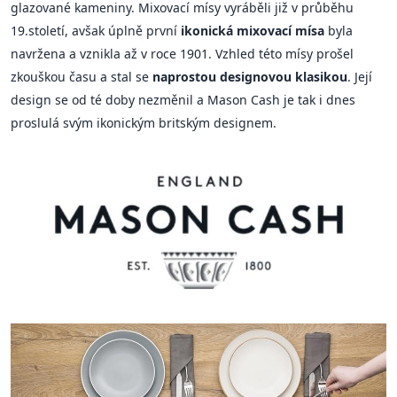
glazované kameniny. Mixovací mísy vyráběli již v průběhu
19.století, avšak úplně první
ikonická mixovací mísa
byla
navržena a vznikla až v roce 1901. Vzhled této mísy prošel
zkouškou času a stal se
naprostou designovou klasikou
. Její
design se od té doby nezměnil a Mason Cash je tak i dnes
proslulá svým ikonickým britským designem.