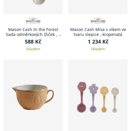
Mason Cash In the Forest
Mason Cash Mísa s víkem ve
Sada odměrkových lžiček , 4
tvaru slepice , kropenatá
ks, bílá
588 Kč
1 234 Kč
Skladem
Skladem