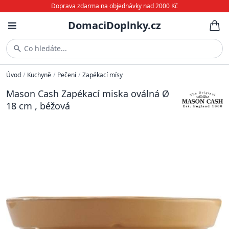
Doprava zdarma na objednávky nad 2000 Kč
DomaciDoplnky.cz
Co hledáte...
Úvod
/
Kuchyně
/
Pečení
/
Zapékací mísy
Mason Cash Zapékací miska oválná Ø
18 cm , béžová