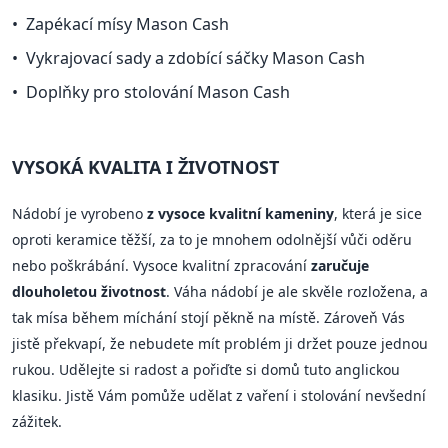
Zapékací mísy Mason Cash
Vykrajovací sady a zdobící sáčky Mason Cash
Doplňky pro stolování Mason Cash
VYSOKÁ KVALITA I ŽIVOTNOST
Nádobí je vyrobeno
z vysoce kvalitní kameniny
, která je sice
oproti keramice těžší, za to je mnohem odolnější vůči oděru
nebo poškrábání. Vysoce kvalitní zpracování
zaručuje
dlouholetou životnost
. Váha nádobí je ale skvěle rozložena, a
tak mísa během míchání stojí pěkně na místě. Zároveň Vás
jistě překvapí, že nebudete mít problém ji držet pouze jednou
rukou. Udělejte si radost a pořiďte si domů tuto anglickou
klasiku. Jistě Vám pomůže udělat z vaření i stolování nevšední
zážitek.