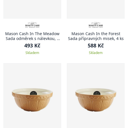
Mason Cash In The Meadow
Mason Cash In the Forest
Sada odměrek s nálevkou, 3
Sada přípravných misek, 4 ks
ks
493 Kč
588 Kč
Skladem
Skladem