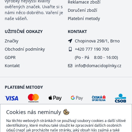
výrobky nejvyšší kvality
Reklamace zboží
ověřených značek. Uvařte si s
Doručení zboží
námi něco dobrého. Vaření je
naše vášeň.
Platební metody
UŽITEČNÉ ODKAZY
KONTAKT
Značky
Chopinova 298/1, Brno
Obchodní podmínky
+420 777 190 700
GDPR
(Po - Pá 8:00 - 16:00)
Kontakt
info@domacidoplnky.cz
PLATEBNÍ METODY
Cookies nás neminuly
Na těchto webových stránkách se používají soubory cookies a další síťové
identifikátory, které mohou také sloužit ke zpracování dalších osobních
údajů (např. jak procházíte naše stránky, jaký obsah Vás zajímá a také