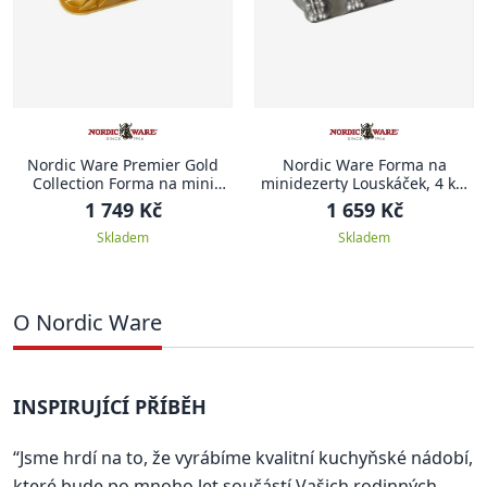
Nordic Ware Premier Gold
Nordic Ware Forma na
Collection Forma na mini
minidezerty Louskáček, 4 ks,
bábovky Heritage, zlatá, 950
stříbrná
1 749 Kč
1 659 Kč
ml
Skladem
Skladem
O Nordic Ware
INSPIRUJÍCÍ PŘÍBĚH
“Jsme hrdí na to, že vyrábíme kvalitní kuchyňské nádobí,
které bude po mnoho let součástí Vašich rodinných