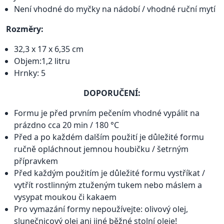
Není vhodné do myčky na nádobí / vhodné ruční mytí
Rozměry:
32,3 x 17 x 6,35 cm
Objem:1,2 litru
Hrnky: 5
DOPORUČENÍ:
Formu je před prvním pečením vhodné vypálit na
prázdno cca 20 min / 180 °C
Před a po každém dalším použití je důležité formu
ručně opláchnout jemnou houbičku / šetrným
přípravkem
Před každým použitím je důležité formu vystříkat /
vytřít rostlinným ztuženým tukem nebo máslem a
vysypat moukou či kakaem
Pro vymazání formy nepoužívejte: olivový olej,
slunečnicový olej ani jiné běžné stolní oleje!