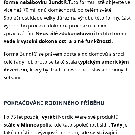
forma na
bábovku Bundt®
.
Tuto formu jistě objevíte ve
více než 70 milionů domácností, po celém světě.
Společnost klade velký důraz na výrobu této formy, část
výrobního procesu dokonce prochází ručním
zpracováním.
Neustálé zdokonalování
těchto forem
vede k vysoké dokonalosti a plné funkčnosti.
Forma Bundt® se právem dostala do domovů a srdcí
celé řady lidí, proto se také stala
typickým americkým
dezertem,
který byl tradicí nespočet oslav a rodinných
setkání.
POKRAČOVÁNÍ RODINNÉHO PŘÍBĚHU
I o 75 let později
vyrábí
Nordic Ware své produktů
stále v Minneapolis
, kde tato společnost sídlí.
Tady
je
také umístěno vývojové centrum, kde
se stávající