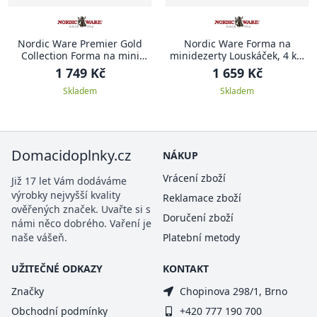
Nordic Ware Premier Gold
Nordic Ware Forma na
Collection Forma na mini
minidezerty Louskáček, 4 ks,
bábovky Heritage, zlatá, 950
stříbrná
1 749 Kč
1 659 Kč
ml
Skladem
Skladem
Domacidoplnky.cz
NÁKUP
Vrácení zboží
Již 17 let Vám dodáváme
výrobky nejvyšší kvality
Reklamace zboží
ověřených značek. Uvařte si s
Doručení zboží
námi něco dobrého. Vaření je
naše vášeň.
Platební metody
UŽITEČNÉ ODKAZY
KONTAKT
Značky
Chopinova 298/1, Brno
Obchodní podmínky
+420 777 190 700