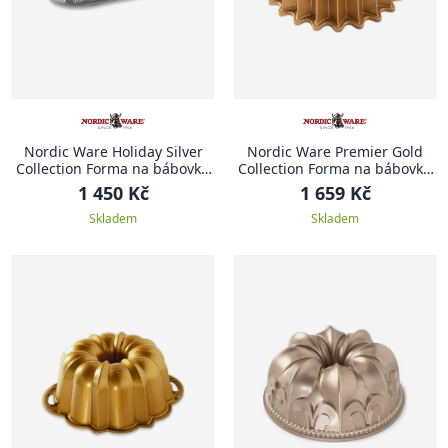
Nordic Ware Holiday Silver
Nordic Ware Premier Gold
Collection Forma na bábovku
Collection Forma na bábovku
DOMEČKY
Brilliance, 26 cm
1 450 Kč
1 659 Kč
Skladem
Skladem