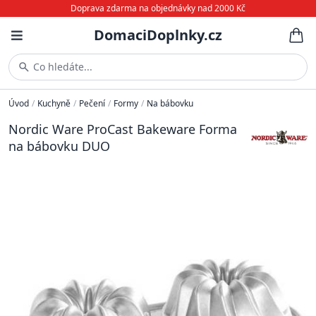
Doprava zdarma na objednávky nad 2000 Kč
DomaciDoplnky.cz
Co hledáte...
Úvod
/
Kuchyně
/
Pečení
/
Formy
/
Na bábovku
Nordic Ware ProCast Bakeware Forma
na bábovku DUO