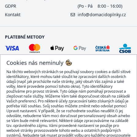
GDPR
(Po - Pá 8:00 - 16:00)
Kontakt
info@domacidoplnky.cz
PLATEBNÍ METODY
Cookies nás neminuly
Na těchto webových stránkách se používají soubory cookies a další síťové
identifikátory, které mohou také sloužit ke zpracování dalších osobních
údajů (např. jak procházíte naše stránky, jaký obsah Vás zajímá a také
volby, které provedete pomocí tohoto okna). Tyto identifikátory
používáme pro provoz stránek. Tyto údaje nám pomáhají provozovat a
DOPRAVCI
zlepšovat naše služby. Můžeme Vám také doporučovat obsah na základě
Vašich preferencí. Pro některé účely zpracování takto získaných údajů je
potřeba Váš souhlas. Svůj souhlas můžete změnit nebo odvolat pomocí
Upravit nastavení. V případě, že se rozhodnete souhlas neudělit či jej
odvoláte, nebudeme Vám moci doručovat personalizovaný obsah a/nebo
se Vám bude méně relevantní. Některé údaje zpracováváme na základě
BEZPEČNÝ OBCHOD
tzv. oprávněného zájmu. Vámi provedené nastavení se použije pro
webové stránky provozovatele tohoto webu a ostatních podpůrných
systémů. Nebudete tak muset provádět volbu pro každého provozovatele