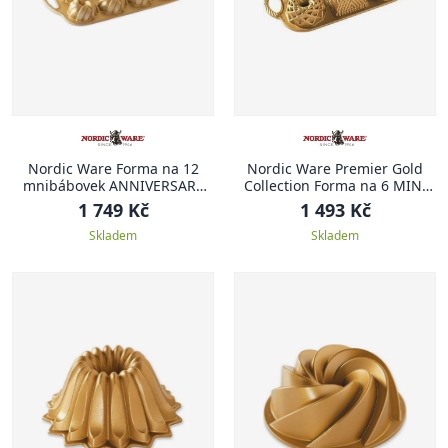
Nordic Ware Forma na 12
Nordic Ware Premier Gold
mnibábovek ANNIVERSARY
Collection Forma na 6 MINI
PROPLETENÁ
BÁBOVEK 1,4 l
1 749 Kč
1 493 Kč
Skladem
Skladem