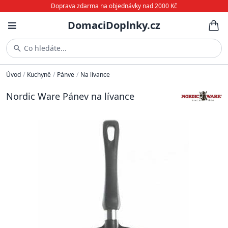
Doprava zdarma na objednávky nad 2000 Kč
DomaciDoplnky.cz
Co hledáte...
Úvod
/
Kuchyně
/
Pánve
/
Na lívance
Nordic Ware Pánev na lívance