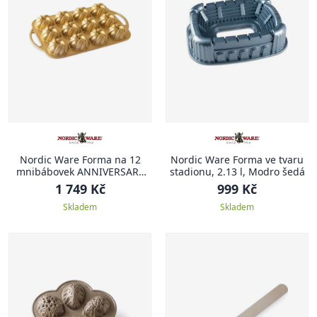
Nordic Ware Forma na 12
Nordic Ware Forma ve tvaru
mnibábovek ANNIVERSARY
stadionu, 2.13 l, Modro šedá
PROPLETENÁ
1 749 Kč
999 Kč
Skladem
Skladem