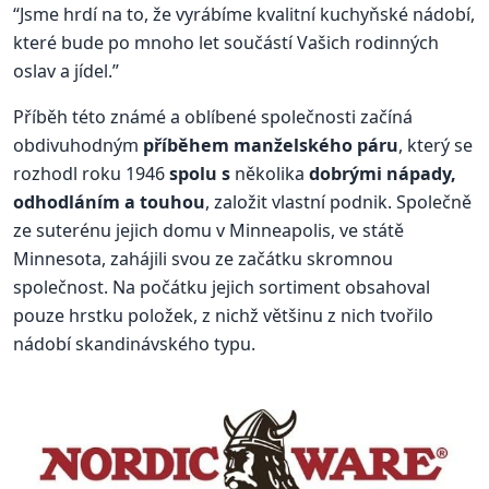
“Jsme hrdí na to, že vyrábíme kvalitní kuchyňské nádobí,
které bude po mnoho let součástí Vašich rodinných
oslav a jídel.”
Příběh této známé a oblíbené společnosti začíná
obdivuhodným
příběhem manželského páru
, který se
rozhodl roku 1946
spolu s
několika
dobrými nápady,
odhodláním a touhou
, založit vlastní podnik. Společně
ze suterénu jejich domu v Minneapolis, ve státě
Minnesota, zahájili svou ze začátku skromnou
společnost. Na počátku jejich sortiment obsahoval
pouze hrstku položek, z nichž většinu z nich tvořilo
nádobí skandinávského typu.