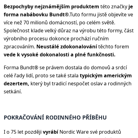
Bezpochyby nejznámějším produktem
této značky
je
forma na
bábovku Bundt®
.
Tuto formu jistě objevíte ve
více než 70 milionů domácností, po celém světě.
Společnost klade velký důraz na výrobu této formy, část
výrobního procesu dokonce prochází ručním
zpracováním.
Neustálé zdokonalování
těchto forem
vede k vysoké dokonalosti a plné funkčnosti.
Forma Bundt® se právem dostala do domovů a srdcí
celé řady lidí, proto se také stala
typickým americkým
dezertem,
který byl tradicí nespočet oslav a rodinných
setkání.
POKRAČOVÁNÍ RODINNÉHO PŘÍBĚHU
I o 75 let později
vyrábí
Nordic Ware své produktů