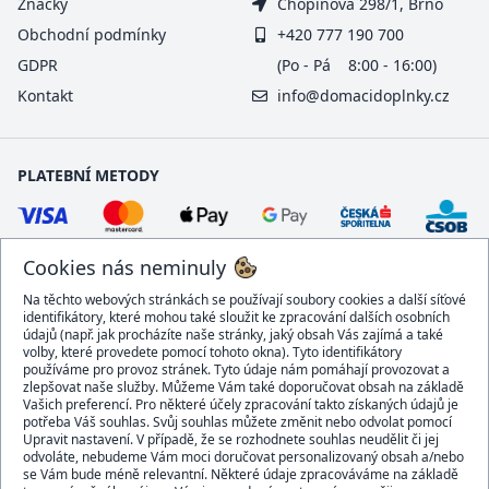
Značky
Chopinova 298/1, Brno
Obchodní podmínky
+420 777 190 700
GDPR
(Po - Pá 8:00 - 16:00)
Kontakt
info@domacidoplnky.cz
PLATEBNÍ METODY
Cookies nás neminuly
Na těchto webových stránkách se používají soubory cookies a další síťové
identifikátory, které mohou také sloužit ke zpracování dalších osobních
údajů (např. jak procházíte naše stránky, jaký obsah Vás zajímá a také
volby, které provedete pomocí tohoto okna). Tyto identifikátory
používáme pro provoz stránek. Tyto údaje nám pomáhají provozovat a
DOPRAVCI
zlepšovat naše služby. Můžeme Vám také doporučovat obsah na základě
Vašich preferencí. Pro některé účely zpracování takto získaných údajů je
potřeba Váš souhlas. Svůj souhlas můžete změnit nebo odvolat pomocí
Upravit nastavení. V případě, že se rozhodnete souhlas neudělit či jej
odvoláte, nebudeme Vám moci doručovat personalizovaný obsah a/nebo
se Vám bude méně relevantní. Některé údaje zpracováváme na základě
BEZPEČNÝ OBCHOD