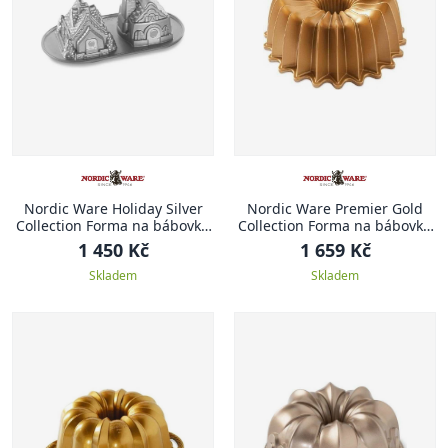
Nordic Ware Holiday Silver
Nordic Ware Premier Gold
Collection Forma na bábovku
Collection Forma na bábovku
DOMEČKY
Brilliance, 26 cm
1 450 Kč
1 659 Kč
Skladem
Skladem