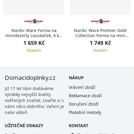
Nordic Ware Forma na
Nordic Ware Premier Gold
minidezerty Louskáček, 4 ks,
Collection Forma na mini
stříbrná
bábovky Heritage, zlatá, 950
1 659 Kč
1 749 Kč
ml
Skladem
Skladem
Domacidoplnky.cz
NÁKUP
Vrácení zboží
Již 17 let Vám dodáváme
výrobky nejvyšší kvality
Reklamace zboží
ověřených značek. Uvařte si s
Doručení zboží
námi něco dobrého. Vaření je
naše vášeň.
Platební metody
UŽITEČNÉ ODKAZY
KONTAKT