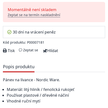
Momentálně není skladem
Zeptat se na termín naskladnění
30 dní na vrácení peněz
Kód produktu: P00007181
Zeptat se
Tisk
Hlídat
Popis produktu
Pánev na lívance - Nordic Ware.
Materiál: litý hliník / fenolická rukojeť
Používat plastové / dřevěné náčiní
Vhodné ruční mytí