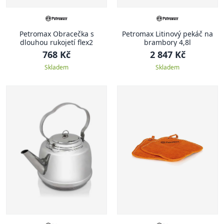
Petromax Obracečka s
Petromax Litinový pekáč na
dlouhou rukojetí flex2
brambory 4,8l
768 Kč
2 847 Kč
Skladem
Skladem