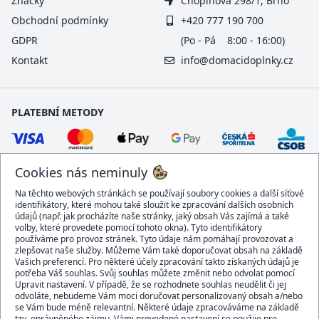
Značky
Chopinova 298/1, Brno
Obchodní podmínky
+420 777 190 700
GDPR
(Po - Pá 8:00 - 16:00)
Kontakt
info@domacidoplnky.cz
PLATEBNÍ METODY
Cookies nás neminuly
Na těchto webových stránkách se používají soubory cookies a další síťové
identifikátory, které mohou také sloužit ke zpracování dalších osobních
údajů (např. jak procházíte naše stránky, jaký obsah Vás zajímá a také
volby, které provedete pomocí tohoto okna). Tyto identifikátory
používáme pro provoz stránek. Tyto údaje nám pomáhají provozovat a
DOPRAVCI
zlepšovat naše služby. Můžeme Vám také doporučovat obsah na základě
Vašich preferencí. Pro některé účely zpracování takto získaných údajů je
potřeba Váš souhlas. Svůj souhlas můžete změnit nebo odvolat pomocí
Upravit nastavení. V případě, že se rozhodnete souhlas neudělit či jej
odvoláte, nebudeme Vám moci doručovat personalizovaný obsah a/nebo
se Vám bude méně relevantní. Některé údaje zpracováváme na základě
BEZPEČNÝ OBCHOD
tzv. oprávněného zájmu. Vámi provedené nastavení se použije pro