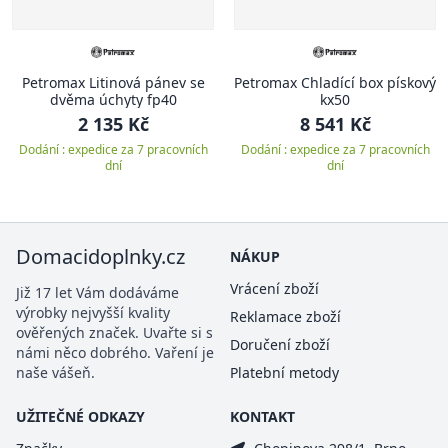
Petromax Litinová pánev se
Petromax Chladící box pískový
dvěma úchyty fp40
kx50
2 135 Kč
8 541 Kč
Dodání : expedice za 7 pracovních
Dodání : expedice za 7 pracovních
dní
dní
Domacidoplnky.cz
NÁKUP
Vrácení zboží
Již 17 let Vám dodáváme
výrobky nejvyšší kvality
Reklamace zboží
ověřených značek. Uvařte si s
Doručení zboží
námi něco dobrého. Vaření je
naše vášeň.
Platební metody
UŽITEČNÉ ODKAZY
KONTAKT