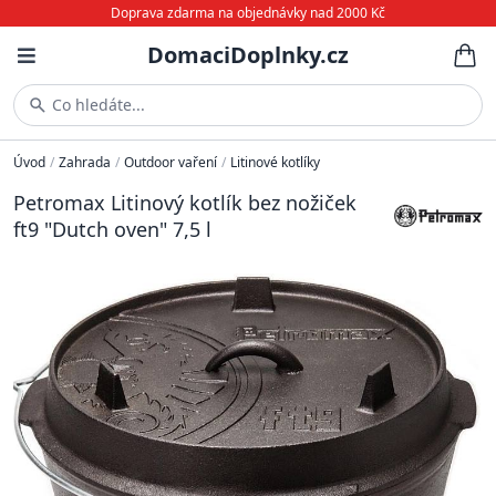
Doprava zdarma na objednávky nad 2000 Kč
DomaciDoplnky.cz
Co hledáte...
Úvod
/
Zahrada
/
Outdoor vaření
/
Litinové kotlíky
Petromax Litinový kotlík bez nožiček
ft9 "Dutch oven" 7,5 l