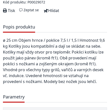
Kód produktu: P00029072
Zeptat se
Tisk
Hlídat
Popis produktu
ø 25 cm Objem hrnce / poklice 7,5 l / 1,5 l Hmotnost 9,6
kg Kotlíky jsou kompatibilní a dají se skládat na sebe.
Kotlíky mají vždy otvor pro teploměr. Poklici kotlíku lze
použít jako pánev (kromě ft1). Obě provedení mají
poklici s nožkami a zvýšeným okrajem (kromě ft1).
Vhodné pro všechny typy grilů, vařičů a varných desek
vč. indukce. Uvedené hmotnosti se vztahují na
provedení s nožkami. Modely bez nožek jsou lehčí.
Parametry