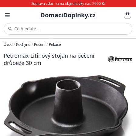
Doprava zdarma na objednávky nad 2000 Kč
DomaciDoplnky.cz
Co hledáte...
Úvod
/
Kuchyně
/
Pečení
/
Pekáče
Petromax Litinový stojan na pečení
drůbeže 30 cm