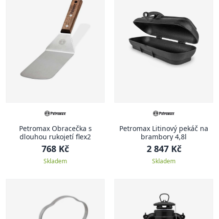
Petromax Obracečka s
Petromax Litinový pekáč na
dlouhou rukojetí flex2
brambory 4,8l
768 Kč
2 847 Kč
Skladem
Skladem