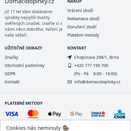
Domacidoplnky.cz
NÁKUP
Vrácení zboží
Již 17 let Vám dodáváme
výrobky nejvyšší kvality
Reklamace zboží
ověřených značek. Uvařte si s
Doručení zboží
námi něco dobrého. Vaření je
naše vášeň.
Platební metody
UŽITEČNÉ ODKAZY
KONTAKT
Značky
Chopinova 298/1, Brno
Obchodní podmínky
+420 777 190 700
GDPR
(Po - Pá 8:00 - 16:00)
Kontakt
info@domacidoplnky.cz
PLATEBNÍ METODY
Cookies nás neminuly