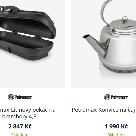
max Litinový pekáč na
Petromax Konvice na čaj t
brambory 4,8l
2 847 Kč
1 990 Kč
Skladem
Skladem