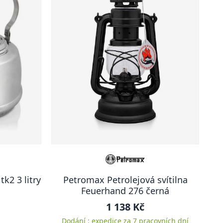
k2 3 litry
Petromax Petrolejová svítilna
Feuerhand 276 černá
1 138 Kč
Dodání : expedice za 7 pracovních dní