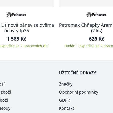
 Litinová pánev se dvěma
Petromax Chňapky Arami
úchyty fp35
(2 ks)
1 565 Kč
626 Kč
 expedice za 7 pracovních dní
Dodání : expedice za 7 praco
UŽITEČNÉ ODKAZY
oží
Značky
 zboží
Obchodní podmínky
boží
GDPR
etody
Kontakt