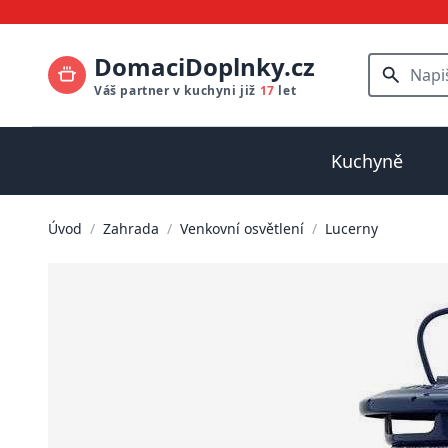
DomaciDoplnky.cz
Váš partner v kuchyni již
17
let
Kuchyně
Úvod
/
Zahrada
/
Venkovní osvětlení
/
Lucerny