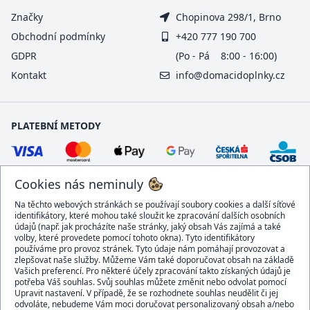
Značky
Chopinova 298/1, Brno
Obchodní podmínky
+420 777 190 700
GDPR
(Po - Pá 8:00 - 16:00)
Kontakt
info@domacidoplnky.cz
PLATEBNÍ METODY
Cookies nás neminuly
Na těchto webových stránkách se používají soubory cookies a další síťové
identifikátory, které mohou také sloužit ke zpracování dalších osobních
údajů (např. jak procházíte naše stránky, jaký obsah Vás zajímá a také
volby, které provedete pomocí tohoto okna). Tyto identifikátory
používáme pro provoz stránek. Tyto údaje nám pomáhají provozovat a
DOPRAVCI
zlepšovat naše služby. Můžeme Vám také doporučovat obsah na základě
Vašich preferencí. Pro některé účely zpracování takto získaných údajů je
potřeba Váš souhlas. Svůj souhlas můžete změnit nebo odvolat pomocí
Upravit nastavení. V případě, že se rozhodnete souhlas neudělit či jej
odvoláte, nebudeme Vám moci doručovat personalizovaný obsah a/nebo