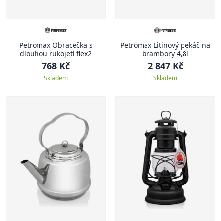
Petromax Obracečka s
Petromax Litinový pekáč na
dlouhou rukojetí flex2
brambory 4,8l
768 Kč
2 847 Kč
Skladem
Skladem