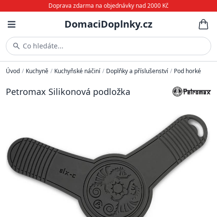
Doprava zdarma na objednávky nad 2000 Kč
DomaciDoplnky.cz
Co hledáte...
Úvod
/
Kuchyně
/
Kuchyňské náčiní
/
Doplňky a příslušenství
/
Pod horké
Petromax Silikonová podložka