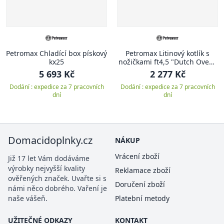
Petromax Chladící box pískový
Petromax Litinový kotlík s
kx25
nožičkami ft4,5 "Dutch Oven"
3,5 l
5 693 Kč
2 277 Kč
Dodání : expedice za 7 pracovních
Dodání : expedice za 7 pracovních
dní
dní
Domacidoplnky.cz
NÁKUP
Vrácení zboží
Již 17 let Vám dodáváme
výrobky nejvyšší kvality
Reklamace zboží
ověřených značek. Uvařte si s
Doručení zboží
námi něco dobrého. Vaření je
naše vášeň.
Platební metody
UŽITEČNÉ ODKAZY
KONTAKT